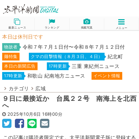
最新ニュース
ランキング
掲載写真
メニュー
本日は休刊日です
令和７年７月１日付〜令和８年７月１２日付
物故者
紀北町
麺特集
クマの目撃情報（８月３日、４日）
三重 東紀州ニュース
本日の新聞広告
17時更新
和歌山 紀南地方ニュース
17時更新
イベント情報
カテゴリ
広域
９日に最接近か 台風２２号 南海上を北西
へ
2025年10月6日
16時00分
この記事は購読者限定です。太平洋新聞電子版に登録する