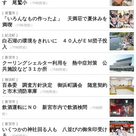
す 尾鷲小
（11時間前）
[ 尾鷲市 ]
「いろんなもの作ったよ」 天満荘で夏休みを
満喫
（11時間前）
[ 紀北町 ]
白石湖の環境をきれいに ４０人がＥＭ団子投
入
（11時間前）
[ 新宮市 ]
クーリングシェルター利用を 熱中症対策 公
共施設など３１か所
（11時間前）
[ 御浜町 ]
百条委 調査方針決定 御浜町議会 随意契約
と市木消防車庫
（11時間前）
[ 新宮市 ]
飲酒運転にＮＯ 新宮市内で飲酒検問
（11時間
前）
[ 新宮市 ]
いくつかの神社回る人も 八並びの御朱印受け
る