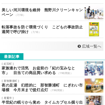
美しい河川環境を維持 熊野川クリーンキャン
ペーン
（7/18）
転落事故を防ぐ環境づくり こどもの事故防止
週間で呼び掛け
（7/16）
広域一覧へ
最新記事
[ 紀宝町 ]
家族連れで活気 お盆前の「紀の宝みなと
市」 目当ての商品買い求める
（11時間前）
[ 那智勝浦町 ]
夜の足湯 幻想的に 那智勝浦町 にぎわい市
場横 今月末まで提灯点灯
（11時間前）
[ 尾鷲市 ]
半世紀の眠りから覚め タイムカプセル掘り出