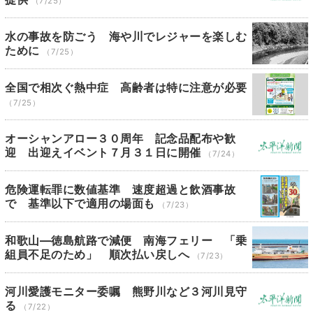
（7/25）
水の事故を防ごう 海や川でレジャーを楽しむ
ために
（7/25）
全国で相次ぐ熱中症 高齢者は特に注意が必要
（7/25）
オーシャンアロー３０周年 記念品配布や歓
迎 出迎えイベント７月３１日に開催
（7/24）
危険運転罪に数値基準 速度超過と飲酒事故
で 基準以下で適用の場面も
（7/23）
和歌山―徳島航路で減便 南海フェリー 「乗
組員不足のため」 順次払い戻しへ
（7/23）
河川愛護モニター委嘱 熊野川など３河川見守
る
（7/22）