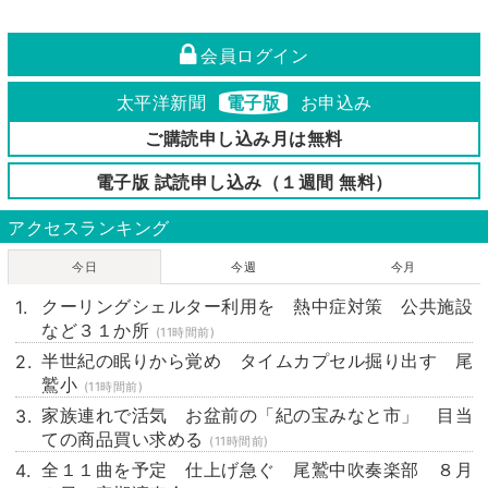
会員ログイン
太平洋新聞
電子版
お申込み
ご購読申し込み月は無料
電子版 試読申し込み（１週間 無料）
アクセスランキング
今日
今週
今月
クーリングシェルター利用を 熱中症対策 公共施設
など３１か所
(11時間前)
半世紀の眠りから覚め タイムカプセル掘り出す 尾
鷲小
(11時間前)
家族連れで活気 お盆前の「紀の宝みなと市」 目当
ての商品買い求める
(11時間前)
全１１曲を予定 仕上げ急ぐ 尾鷲中吹奏楽部 ８月