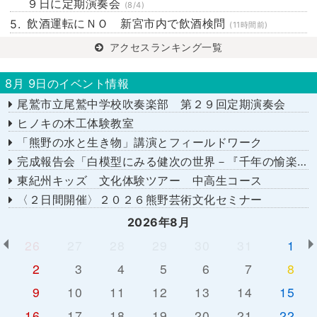
９日に定期演奏会
(8/4)
飲酒運転にＮＯ 新宮市内で飲酒検問
(11時間前)
アクセスランキング一覧
8月 9日のイベント情報
尾鷲市立尾鷲中学校吹奏楽部 第２９回定期演奏会
ヒノキの木工体験教室
「熊野の水と生き物」講演とフィールドワーク
完成報告会「白模型にみる健次の世界－『千年の愉楽』『奇蹟』より－」
東紀州キッズ 文化体験ツアー 中高生コース
〈２日間開催〉２０２６熊野芸術文化セミナー
2026年8月
26
27
28
29
30
31
1
2
3
4
5
6
7
8
9
10
11
12
13
14
15
16
17
18
19
20
21
22