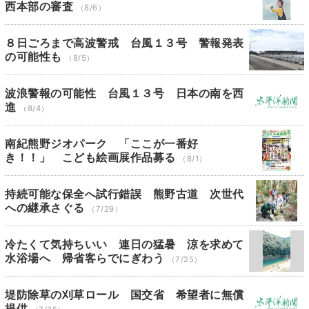
西本部の審査
（8/6）
８日ごろまで高波警戒 台風１３号 警報発表
の可能性も
（8/5）
波浪警報の可能性 台風１３号 日本の南を西
進
（8/4）
南紀熊野ジオパーク 「ここが一番好
き！！」 こども絵画展作品募る
（8/1）
持続可能な保全へ試行錯誤 熊野古道 次世代
への継承さぐる
（7/29）
冷たくて気持ちいい 連日の猛暑 涼を求めて
水浴場へ 帰省客らでにぎわう
（7/25）
堤防除草の刈草ロール 国交省 希望者に無償
提供