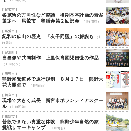
（11時間前）
[ 尾鷲市 ]
各施策の方向性など協議 後期基本計画の素案
策定へ 尾鷲市 審議会第２回部会
（11時間前）
[ 尾鷲市 ]
紀和の鉱山の歴史 「友子同盟」の解説も
（11
時間前）
[ 紀北町 ]
自画像や共同制作 上里保育園児自慢の作品
（11時間前）
[ 熊野市 ]
熊野尾鷲道路で通行規制 ８月１７日 熊野大
花火開催で
（11時間前）
[ 新宮市 ]
現場で大きく成長 新宮市ボランティアスクー
ル
（11時間前）
[ 熊野市 ]
普段できない貴重な体験 熊野少年自然の家
挑戦サマーキャンプ
（11時間前）