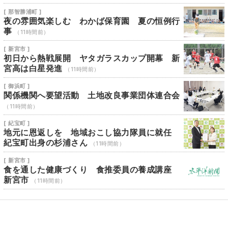
[ 那智勝浦町 ]
夜の雰囲気楽しむ わかば保育園 夏の恒例行
事
（11時間前）
[ 新宮市 ]
初日から熱戦展開 ヤタガラスカップ開幕 新
宮高は白星発進
（11時間前）
[ 御浜町 ]
関係機関へ要望活動 土地改良事業団体連合会
（11時間前）
[ 紀宝町 ]
地元に恩返しを 地域おこし協力隊員に就任
紀宝町出身の杉浦さん
（11時間前）
[ 新宮市 ]
食を通した健康づくり 食推委員の養成講座
新宮市
（11時間前）