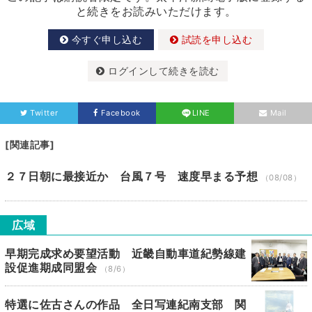
と続きをお読みいただけます。
今すぐ申し込む
試読を申し込む
ログインして続きを読む
Twitter
Facebook
LINE
Mail
[関連記事]
２７日朝に最接近か 台風７号 速度早まる予想
（08/08）
広域
早期完成求め要望活動 近畿自動車道紀勢線建
設促進期成同盟会
（8/6）
特選に佐古さんの作品 全日写連紀南支部 関