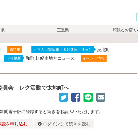
山県
三重県
頑張るお店 
付
紀北町
麺特集
クマの目撃情報（８月３日、４日）
和歌山 紀南地方ニュース
17時更新
イベント情報
委員会 レク活動で太地町へ
新聞電子版に登録すると続きをお読みいただけます。
試読を申し込む
ログインして続きを読む