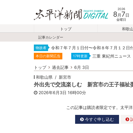
2026
8
7
月
日
金曜日
トップ
和歌
記事カレンダー
令和７年７月１日付〜令和８年７月１２日
物故者
三重 東紀州ニュース
本日の新聞広告
17時更新
トップ
過去記事
6月 3日
和歌山県
新宮市
外出先で交流楽しむ 新宮市の王子福祉
2026年6月3日
16時00分
この記事は購読者限定です。太平洋
今すぐ申し込む