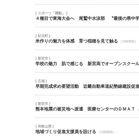
[ スポーツ「躍動」 ]
４種目で東海大会へ 尾鷲中水泳部 〝最後の県中
[ 紀北町 ]
米作りの魅力を体感 育つ稲穂を見て触る
（12時間前）
[ 新宮市 ]
学校の魅力 肌で感じる 新宮高でオープンスクー
[ 広域 ]
早期完成求め要望活動 近畿自動車道紀勢線建設促
[ 新宮市 ]
熊本地震の被災地へ派遣 医療センターのＤＭＡＴ
（
[ 和歌山県 ]
地域づくり促進支援員を設ける
（12時間前）