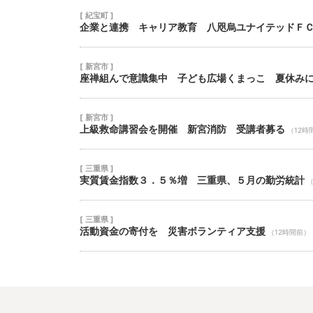
[ 紀宝町 ]
企業と連携 キャリア教育 八咫烏ユナイテッドＦ
[ 新宮市 ]
座禅組んで意識集中 子ども広場くまっこ 夏休み
[ 新宮市 ]
上級救命講習会を開催 新宮消防 受講者募る
（12時
[ 三重県 ]
実質賃金指数３．５％増 三重県、５月の勤労統計
（
[ 三重県 ]
活動資金の寄付を 災害ボランティア支援
（12時間前）