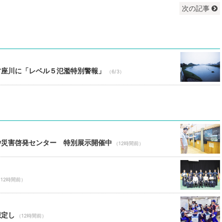
次の記事
古座川に「レベル５氾濫特別警報」
（6/3）
砂災害啓発センター 特別展示開催中
（12時間前）
12時間前）
想定し
（12時間前）