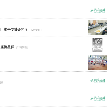
酬 挙手で賛否問う
（12時間前）
ス座流星群
（12時間前）
間前）