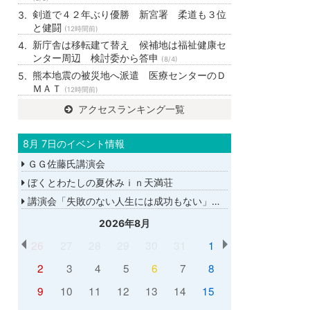
剣道で４２年ぶり優勝 新宮署 柔道も３位
と健闘
(12時間前)
新庁舎は移転建て替え 候補地は福祉健康セ
ンター周辺 検討委から答申
(8/4)
熊本地震の被災地へ派遣 医療センターのＤ
ＭＡＴ
(12時間前)
アクセスランキング一覧
8月 7日のイベント情報
ＧＧ佐藤氏講演会
ぼくとわたしの夏休みｉｎ天満荘
講演会「失敗のない人生には成功もない」講師：ＧＧ佐藤さん
2026年8月
26
27
28
29
30
31
1
2
3
4
5
6
7
8
9
10
11
12
13
14
15