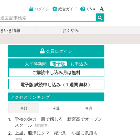
ログイン
総合ガイド
Ｑ&Ａ
いきいき情報
おくやみ
会員ログイン
太平洋新聞
電子版
お申込み
ご購読申し込み月は無料
電子版 試読申し込み（１週間 無料）
アクセスランキング
今日
今週
今月
学校の魅力 肌で感じる 新宮高でオープン
スクール
(12時間前)
上里、船津にクマ 紀北町 小屋に爪痕も
(8/5)