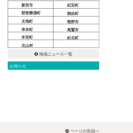
新宮市
紀宝町
那智勝浦町
御浜町
太地町
熊野市
串本町
尾鷲市
本宮町
紀北町
北山村
地域ニュース一覧
お知らせ
ページの先頭へ