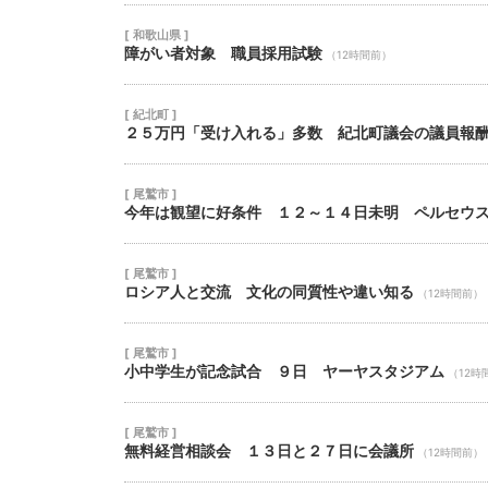
[ 和歌山県 ]
障がい者対象 職員採用試験
（12時間前）
[ 紀北町 ]
２５万円「受け入れる」多数 紀北町議会の議員報
[ 尾鷲市 ]
今年は観望に好条件 １２～１４日未明 ペルセウ
[ 尾鷲市 ]
ロシア人と交流 文化の同質性や違い知る
（12時間前）
[ 尾鷲市 ]
小中学生が記念試合 ９日 ヤーヤスタジアム
（12時
[ 尾鷲市 ]
無料経営相談会 １３日と２７日に会議所
（12時間前）