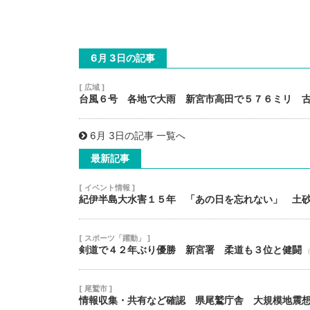
6月 3日の記事
[ 広域 ]
台風６号 各地で大雨 新宮市高田で５７６ミリ 
6月 3日の記事 一覧へ
最新記事
[ イベント情報 ]
紀伊半島大水害１５年 「あの日を忘れない」 土
[ スポーツ「躍動」 ]
剣道で４２年ぶり優勝 新宮署 柔道も３位と健闘
（
[ 尾鷲市 ]
情報収集・共有など確認 県尾鷲庁舎 大規模地震