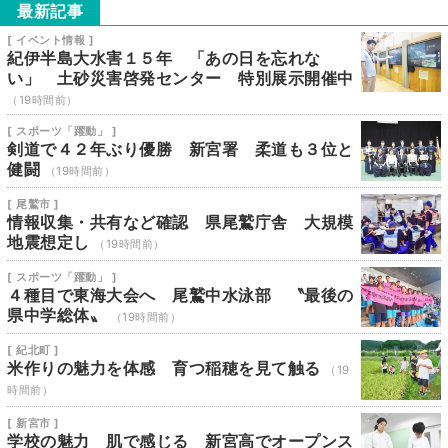
最新記事
[ イベント情報 ]
紀伊半島大水害１５年 「あの日を忘れな
い」 土砂災害啓発センター 特別展示開催中
（19時間前）
[ スポーツ「躍動」 ]
剣道で４２年ぶり優勝 新宮署 柔道も３位と
健闘
（19時間前）
[ 尾鷲市 ]
情報収集・共有など確認 県尾鷲庁舎 大規模
地震想定し
（19時間前）
[ スポーツ「躍動」 ]
４種目で東海大会へ 尾鷲中水泳部 〝最後の
県中学総体〟
（19時間前）
[ 紀北町 ]
米作りの魅力を体感 育つ稲穂を見て触る
（19
時間前）
[ 新宮市 ]
学校の魅力 肌で感じる 新宮高でオープンス