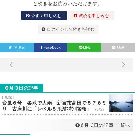
と続きをお読みいただけます。
今すぐ申し込む
試読を申し込む
ログインして続きを読む
Twitter
Facebook
LINE
Mail
6月 3日の記事
[ 広域 ]
台風６号 各地で大雨 新宮市高田で５７６ミ
リ 古座川に「レベル５氾濫特別警報」
（6/3）
6月 3日の記事 一覧へ