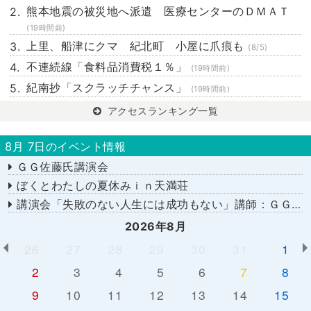
熊本地震の被災地へ派遣 医療センターのＤＭＡＴ
(19時間前)
上里、船津にクマ 紀北町 小屋に爪痕も
(8/5)
不連続線「食料品消費税１％」
(19時間前)
紀南抄「スクラッチチャンス」
(19時間前)
アクセスランキング一覧
8月 7日のイベント情報
ＧＧ佐藤氏講演会
ぼくとわたしの夏休みｉｎ天満荘
講演会「失敗のない人生には成功もない」講師：ＧＧ佐藤さん
2026年8月
26
27
28
29
30
31
1
2
3
4
5
6
7
8
9
10
11
12
13
14
15