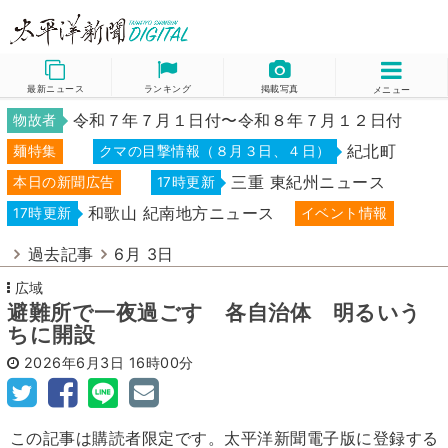
最新ニュース
ランキング
掲載写真
メニュー
令和７年７月１日付〜令和８年７月１２日付
物故者
紀北町
麺特集
クマの目撃情報（８月３日、４日）
三重 東紀州ニュース
本日の新聞広告
17時更新
和歌山 紀南地方ニュース
17時更新
イベント情報
過去記事
6月 3日
広域
避難所で一夜過ごす 各自治体 明るいう
ちに開設
2026年6月3日
16時00分
この記事は購読者限定です。太平洋新聞電子版に登録する