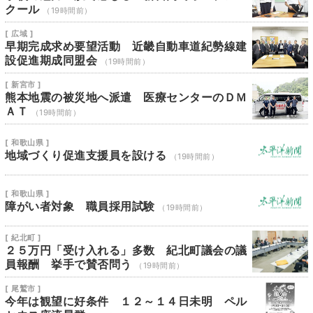
クール
（19時間前）
[ 広域 ]
早期完成求め要望活動 近畿自動車道紀勢線建
設促進期成同盟会
（19時間前）
[ 新宮市 ]
熊本地震の被災地へ派遣 医療センターのＤＭ
ＡＴ
（19時間前）
[ 和歌山県 ]
地域づくり促進支援員を設ける
（19時間前）
[ 和歌山県 ]
障がい者対象 職員採用試験
（19時間前）
[ 紀北町 ]
２５万円「受け入れる」多数 紀北町議会の議
員報酬 挙手で賛否問う
（19時間前）
[ 尾鷲市 ]
今年は観望に好条件 １２～１４日未明 ペル