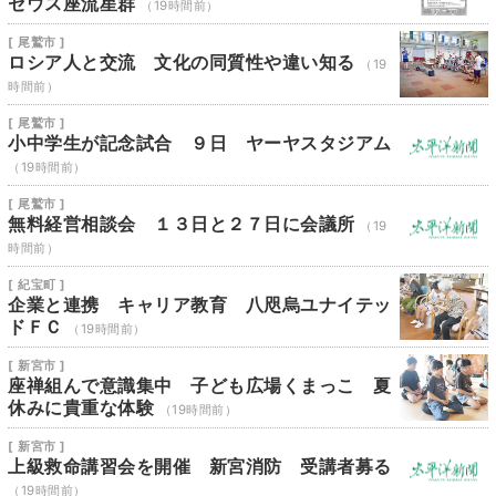
セウス座流星群
（19時間前）
[ 尾鷲市 ]
ロシア人と交流 文化の同質性や違い知る
（19
時間前）
[ 尾鷲市 ]
小中学生が記念試合 ９日 ヤーヤスタジアム
（19時間前）
[ 尾鷲市 ]
無料経営相談会 １３日と２７日に会議所
（19
時間前）
[ 紀宝町 ]
企業と連携 キャリア教育 八咫烏ユナイテッ
ドＦＣ
（19時間前）
[ 新宮市 ]
座禅組んで意識集中 子ども広場くまっこ 夏
休みに貴重な体験
（19時間前）
[ 新宮市 ]
上級救命講習会を開催 新宮消防 受講者募る
（19時間前）