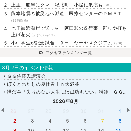
上里、船津にクマ 紀北町 小屋に爪痕も
(8/5)
熊本地震の被災地へ派遣 医療センターのＤＭＡＴ
(23時間前)
七里御浜海岸で送り火 阿田和の盆行事 踊りや打ち
上げ花火も
(2024/8/17)
小中学生が記念試合 ９日 ヤーヤスタジアム
(8/6)
アクセスランキング一覧
8月 7日のイベント情報
ＧＧ佐藤氏講演会
ぼくとわたしの夏休みｉｎ天満荘
講演会「失敗のない人生には成功もない」講師：ＧＧ佐藤さん
2026年8月
26
27
28
29
30
31
1
2
3
4
5
6
7
8
9
10
11
12
13
14
15