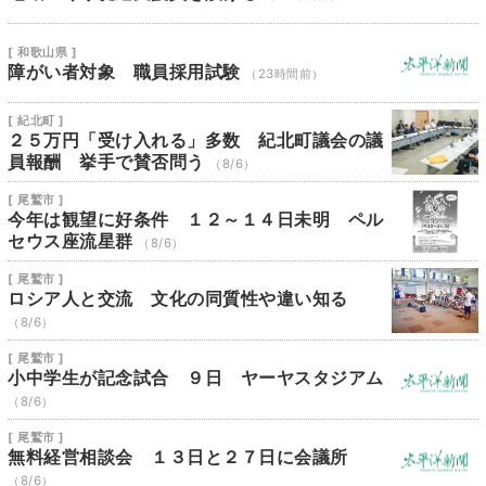
[ 和歌山県 ]
障がい者対象 職員採用試験
（23時間前）
[ 紀北町 ]
２５万円「受け入れる」多数 紀北町議会の議
員報酬 挙手で賛否問う
（8/6）
[ 尾鷲市 ]
今年は観望に好条件 １２～１４日未明 ペル
セウス座流星群
（8/6）
[ 尾鷲市 ]
ロシア人と交流 文化の同質性や違い知る
（8/6）
[ 尾鷲市 ]
小中学生が記念試合 ９日 ヤーヤスタジアム
（8/6）
[ 尾鷲市 ]
無料経営相談会 １３日と２７日に会議所
（8/6）