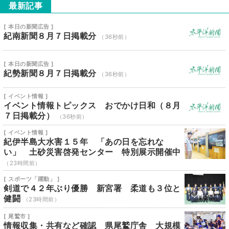
最新記事
[ 本日の新聞広告 ]
紀南新聞８月７日掲載分
（36秒前）
[ 本日の新聞広告 ]
紀勢新聞８月７日掲載分
（36秒前）
[ イベント情報 ]
イベント情報トピックス おでかけ日和（８月
７日掲載分）
（36秒前）
[ イベント情報 ]
紀伊半島大水害１５年 「あの日を忘れな
い」 土砂災害啓発センター 特別展示開催中
（23時間前）
[ スポーツ「躍動」 ]
剣道で４２年ぶり優勝 新宮署 柔道も３位と
健闘
（23時間前）
[ 尾鷲市 ]
情報収集・共有など確認 県尾鷲庁舎 大規模