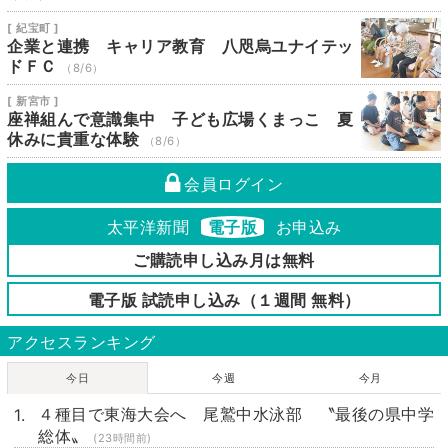
[ 紀宝町 ]
企業と連携 キャリア教育 八咫烏ユナイテッ
ドＦＣ
（8/6）
[ 新宮市 ]
座禅組んで意識集中 子ども広場くまっこ 夏
休みに貴重な体験
（8/6）
会員ログイン
太平洋新聞
電子版
お申込み
ご購読申し込み月は無料
電子版 試読申し込み（１週間 無料）
アクセスランキング
今日
今週
今月
４種目で東海大会へ 尾鷲中水泳部 〝最後の県中学
総体〟
(23時間前)