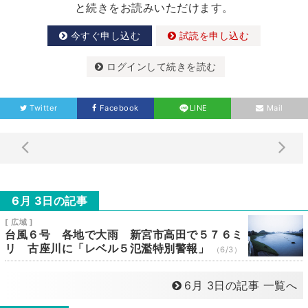
と続きをお読みいただけます。
今すぐ申し込む
試読を申し込む
ログインして続きを読む
Twitter
Facebook
LINE
Mail
6月 3日の記事
[ 広域 ]
台風６号 各地で大雨 新宮市高田で５７６ミ
リ 古座川に「レベル５氾濫特別警報」
（6/3）
6月 3日の記事 一覧へ