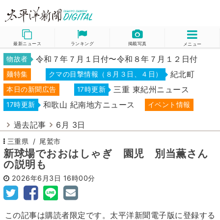
最新ニュース
ランキング
掲載写真
メニュー
令和７年７月１日付〜令和８年７月１２日付
物故者
紀北町
麺特集
クマの目撃情報（８月３日、４日）
三重 東紀州ニュース
本日の新聞広告
17時更新
和歌山 紀南地方ニュース
17時更新
イベント情報
過去記事
6月 3日
三重県
尾鷲市
新球場でおおはしゃぎ 園児 別当薫さん
の説明も
2026年6月3日
16時00分
この記事は購読者限定です。太平洋新聞電子版に登録する