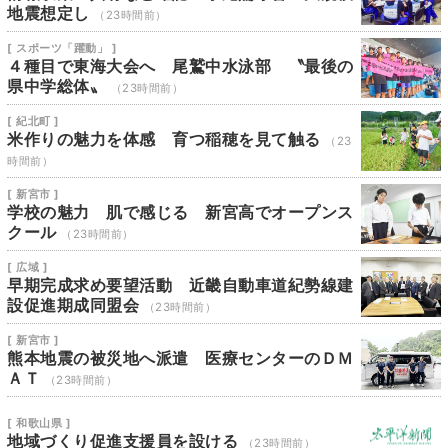
地震想定し
（23時間前）
[ スポーツ「躍動」 ]
４種目で東海大会へ 尾鷲中水泳部 〝最後の
県中学総体〟
（23時間前）
[ 紀北町 ]
米作りの魅力を体感 育つ稲穂を見て触る
（23
時間前）
[ 新宮市 ]
学校の魅力 肌で感じる 新宮高でオープンス
クール
（23時間前）
[ 広域 ]
早期完成求め要望活動 近畿自動車道紀勢線建
設促進期成同盟会
（23時間前）
[ 新宮市 ]
熊本地震の被災地へ派遣 医療センターのＤＭ
ＡＴ
（23時間前）
[ 和歌山県 ]
地域づくり促進支援員を設ける
（23時間前）