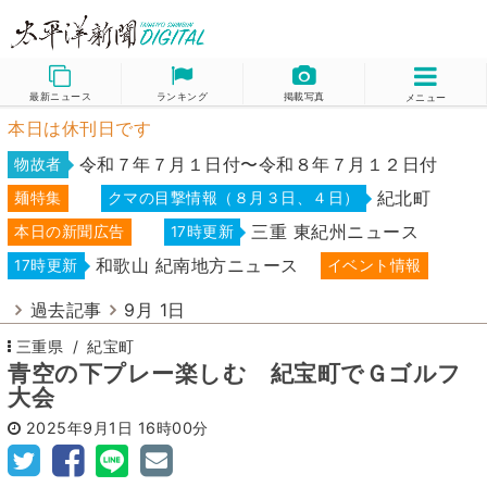
最新ニュース
ランキング
掲載写真
メニュー
本日は休刊日です
令和７年７月１日付〜令和８年７月１２日付
物故者
紀北町
麺特集
クマの目撃情報（８月３日、４日）
三重 東紀州ニュース
本日の新聞広告
17時更新
和歌山 紀南地方ニュース
17時更新
イベント情報
過去記事
9月 1日
三重県
紀宝町
青空の下プレー楽しむ 紀宝町でＧゴルフ
大会
2025年9月1日
16時00分