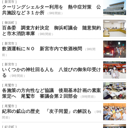
[ 新宮市 ]
クーリングシェルター利用を 熱中症対策 公
共施設など３１か所
（9時間前）
[ 御浜町 ]
百条委 調査方針決定 御浜町議会 随意契約
と市木消防車庫
（9時間前）
[ 新宮市 ]
飲酒運転にＮＯ 新宮市内で飲酒検問
（9時間
前）
[ 新宮市 ]
いくつかの神社回る人も 八並びの御朱印受け
る
（9時間前）
[ 尾鷲市 ]
各施策の方向性など協議 後期基本計画の素案
策定へ 尾鷲市 審議会第２回部会
（9時間前）
[ 尾鷲市 ]
紀和の鉱山の歴史 「友子同盟」の解説も
（9時
間前）
[ 紀北町 ]