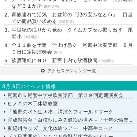
など３１か所
(9時間前)
家族連れで活気 お盆前の「紀の宝みなと市」 目当
ての商品買い求める
(9時間前)
半世紀の眠りから覚め タイムカプセル掘り出す 尾
鷲小
(9時間前)
全１１曲を予定 仕上げ急ぐ 尾鷲中吹奏楽部 ８月
９日に定期演奏会
(8/4)
飲酒運転にＮＯ 新宮市内で飲酒検問
(9時間前)
アクセスランキング一覧
8月 9日のイベント情報
尾鷲市立尾鷲中学校吹奏楽部 第２９回定期演奏会
ヒノキの木工体験教室
「熊野の水と生き物」講演とフィールドワーク
完成報告会「白模型にみる健次の世界－『千年の愉楽』『奇蹟』より－」
東紀州キッズ 文化体験ツアー 中高生コース
〈２日間開催〉２０２６熊野芸術文化セミナー