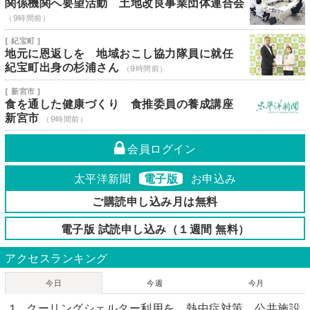
関係機関へ要望活動 土地改良事業団体連合会
（9時間前）
[ 紀宝町 ]
地元に恩返しを 地域おこし協力隊員に就任
紀宝町出身の杉浦さん
（9時間前）
[ 新宮市 ]
食を通した健康づくり 食推委員の養成講座
新宮市
（9時間前）
会員ログイン
太平洋新聞
電子版
お申込み
ご購読申し込み月は無料
電子版 試読申し込み（１週間 無料）
アクセスランキング
今日
今週
今月
クーリングシェルター利用を 熱中症対策 公共施設