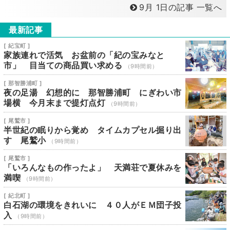
9月 1日の記事 一覧へ
最新記事
[ 紀宝町 ]
家族連れで活気 お盆前の「紀の宝みなと
市」 目当ての商品買い求める
（9時間前）
[ 那智勝浦町 ]
夜の足湯 幻想的に 那智勝浦町 にぎわい市
場横 今月末まで提灯点灯
（9時間前）
[ 尾鷲市 ]
半世紀の眠りから覚め タイムカプセル掘り出
す 尾鷲小
（9時間前）
[ 尾鷲市 ]
「いろんなもの作ったよ」 天満荘で夏休みを
満喫
（9時間前）
[ 紀北町 ]
白石湖の環境をきれいに ４０人がＥＭ団子投
入
（9時間前）