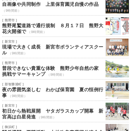
自画像や共同制作 上里保育園児自慢の作品
（9時間前）
[ 熊野市 ]
熊野尾鷲道路で通行規制 ８月１７日 熊野大
花火開催で
（9時間前）
[ 新宮市 ]
現場で大きく成長 新宮市ボランティアスクー
ル
（9時間前）
[ 熊野市 ]
普段できない貴重な体験 熊野少年自然の家
挑戦サマーキャンプ
（9時間前）
[ 那智勝浦町 ]
夜の雰囲気楽しむ わかば保育園 夏の恒例行
事
（9時間前）
[ 新宮市 ]
初日から熱戦展開 ヤタガラスカップ開幕 新
宮高は白星発進
（9時間前）
[ 御浜町 ]