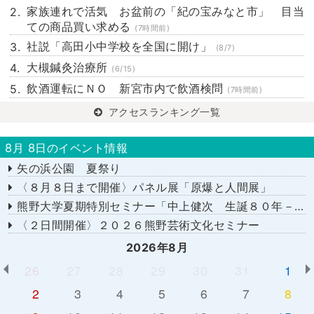
家族連れで活気 お盆前の「紀の宝みなと市」 目当
ての商品買い求める
(7時間前)
社説「高田小中学校を全国に開け」
(8/7)
大槻鍼灸治療所
(6/15)
飲酒運転にＮＯ 新宮市内で飲酒検問
(7時間前)
アクセスランキング一覧
8月 8日のイベント情報
矢の浜公園 夏祭り
〈８月８日まで開催〉パネル展「原爆と人間展」
熊野大学夏期特別セミナー「中上健次 生誕８０年－時代へのまなざし－」
〈２日間開催〉２０２６熊野芸術文化セミナー
2026年8月
26
27
28
29
30
31
1
2
3
4
5
6
7
8