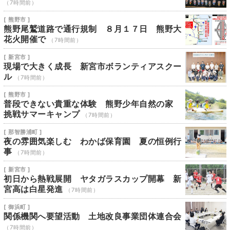
（7時間前）
[ 熊野市 ]
熊野尾鷲道路で通行規制 ８月１７日 熊野大
花火開催で
（7時間前）
[ 新宮市 ]
現場で大きく成長 新宮市ボランティアスクー
ル
（7時間前）
[ 熊野市 ]
普段できない貴重な体験 熊野少年自然の家
挑戦サマーキャンプ
（7時間前）
[ 那智勝浦町 ]
夜の雰囲気楽しむ わかば保育園 夏の恒例行
事
（7時間前）
[ 新宮市 ]
初日から熱戦展開 ヤタガラスカップ開幕 新
宮高は白星発進
（7時間前）
[ 御浜町 ]
関係機関へ要望活動 土地改良事業団体連合会
（7時間前）