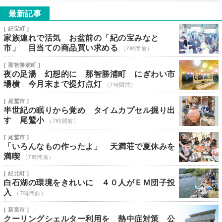
最新記事
[ 紀宝町 ]
家族連れで活気 お盆前の「紀の宝みなと
市」 目当ての商品買い求める
（7時間前）
[ 那智勝浦町 ]
夜の足湯 幻想的に 那智勝浦町 にぎわい市
場横 今月末まで提灯点灯
（7時間前）
[ 尾鷲市 ]
半世紀の眠りから覚め タイムカプセル掘り出
す 尾鷲小
（7時間前）
[ 尾鷲市 ]
「いろんなもの作ったよ」 天満荘で夏休みを
満喫
（7時間前）
[ 紀北町 ]
白石湖の環境をきれいに ４０人がＥＭ団子投
入
（7時間前）
[ 新宮市 ]
クーリングシェルター利用を 熱中症対策 公