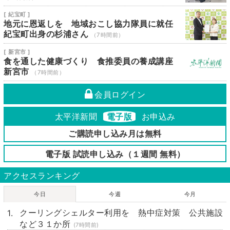
[ 紀宝町 ]
地元に恩返しを 地域おこし協力隊員に就任
紀宝町出身の杉浦さん
（7時間前）
[ 新宮市 ]
食を通した健康づくり 食推委員の養成講座
新宮市
（7時間前）
会員ログイン
太平洋新聞
電子版
お申込み
ご購読申し込み月は無料
電子版 試読申し込み（１週間 無料）
アクセスランキング
今日
今週
今月
クーリングシェルター利用を 熱中症対策 公共施設
など３１か所
(7時間前)