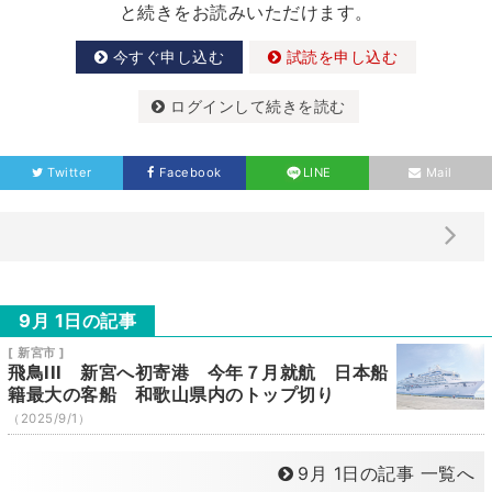
と続きをお読みいただけます。
今すぐ申し込む
試読を申し込む
ログインして続きを読む
Twitter
Facebook
LINE
Mail
9月 1日の記事
[ 新宮市 ]
飛鳥III 新宮へ初寄港 今年７月就航 日本船
籍最大の客船 和歌山県内のトップ切り
（2025/9/1）
9月 1日の記事 一覧へ