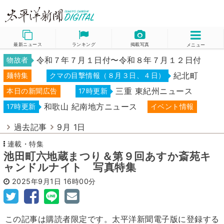
最新ニュース
ランキング
掲載写真
メニュー
令和７年７月１日付〜令和８年７月１２日付
物故者
紀北町
麺特集
クマの目撃情報（８月３日、４日）
三重 東紀州ニュース
本日の新聞広告
17時更新
和歌山 紀南地方ニュース
17時更新
イベント情報
過去記事
9月 1日
連載・特集
池田町六地蔵まつり＆第９回あすか斎苑キ
ャンドルナイト 写真特集
2025年9月1日
16時00分
この記事は購読者限定です。太平洋新聞電子版に登録する