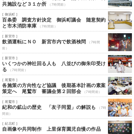
共施設など３１か所
（7時間前）
[ 御浜町 ]
百条委 調査方針決定 御浜町議会 随意契約
と市木消防車庫
（7時間前）
[ 新宮市 ]
飲酒運転にＮＯ 新宮市内で飲酒検問
（7時間
前）
[ 新宮市 ]
いくつかの神社回る人も 八並びの御朱印受け
る
（7時間前）
[ 尾鷲市 ]
各施策の方向性など協議 後期基本計画の素案
策定へ 尾鷲市 審議会第２回部会
（7時間前）
[ 尾鷲市 ]
紀和の鉱山の歴史 「友子同盟」の解説も
（7時
間前）
[ 紀北町 ]
自画像や共同制作 上里保育園児自慢の作品