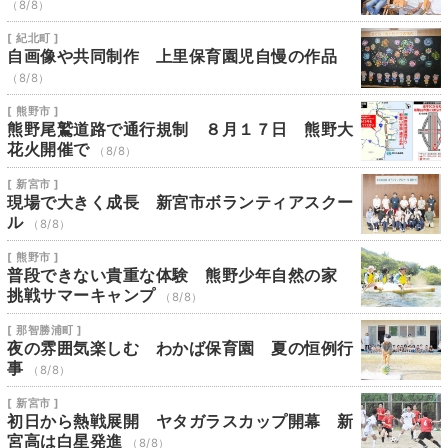
（8/8）
[ 紀北町 ]
自画像や共同制作 上里保育園児自慢の作品
（8/8）
[ 熊野市 ]
熊野尾鷲道路で通行規制 ８月１７日 熊野大
花火開催で
（8/8）
[ 新宮市 ]
現場で大きく成長 新宮市ボランティアスクー
ル
（8/8）
[ 熊野市 ]
普段できない貴重な体験 熊野少年自然の家
挑戦サマーキャンプ
（8/8）
[ 那智勝浦町 ]
夜の雰囲気楽しむ わかば保育園 夏の恒例行
事
（8/8）
[ 新宮市 ]
初日から熱戦展開 ヤタガラスカップ開幕 新
宮高は白星発進
（8/8）