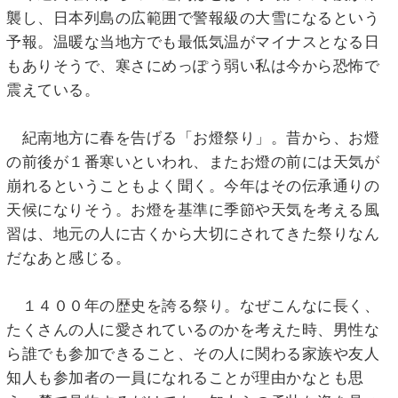
襲し、日本列島の広範囲で警報級の大雪になるという
予報。温暖な当地方でも最低気温がマイナスとなる日
もありそうで、寒さにめっぽう弱い私は今から恐怖で
震えている。
紀南地方に春を告げる「お燈祭り」。昔から、お燈
の前後が１番寒いといわれ、またお燈の前には天気が
崩れるということもよく聞く。今年はその伝承通りの
天候になりそう。お燈を基準に季節や天気を考える風
習は、地元の人に古くから大切にされてきた祭りなん
だなあと感じる。
１４００年の歴史を誇る祭り。なぜこんなに長く、
たくさんの人に愛されているのかを考えた時、男性な
ら誰でも参加できること、その人に関わる家族や友人
知人も参加者の一員になれることが理由かなとも思