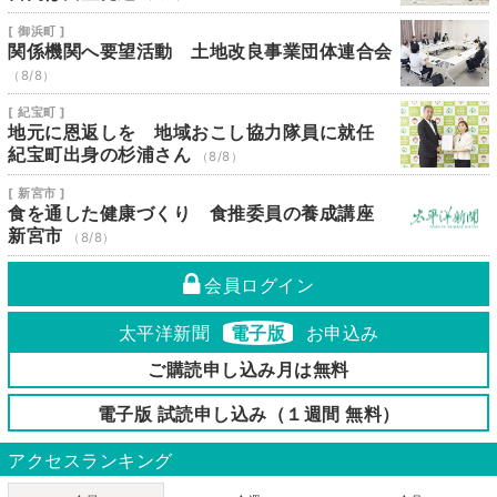
[ 御浜町 ]
関係機関へ要望活動 土地改良事業団体連合会
（8/8）
[ 紀宝町 ]
地元に恩返しを 地域おこし協力隊員に就任
紀宝町出身の杉浦さん
（8/8）
[ 新宮市 ]
食を通した健康づくり 食推委員の養成講座
新宮市
（8/8）
会員ログイン
太平洋新聞
電子版
お申込み
ご購読申し込み月は無料
電子版 試読申し込み（１週間 無料）
アクセスランキング