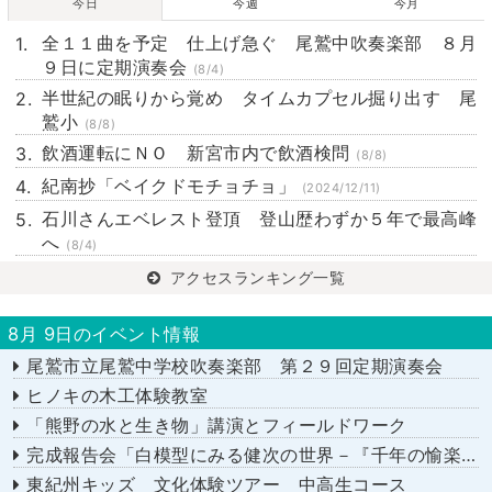
今日
今週
今月
全１１曲を予定 仕上げ急ぐ 尾鷲中吹奏楽部 ８月
９日に定期演奏会
(8/4)
半世紀の眠りから覚め タイムカプセル掘り出す 尾
鷲小
(8/8)
飲酒運転にＮＯ 新宮市内で飲酒検問
(8/8)
紀南抄「ベイクドモチョチョ」
(2024/12/11)
石川さんエベレスト登頂 登山歴わずか５年で最高峰
へ
(8/4)
アクセスランキング一覧
8月 9日のイベント情報
尾鷲市立尾鷲中学校吹奏楽部 第２９回定期演奏会
ヒノキの木工体験教室
「熊野の水と生き物」講演とフィールドワーク
完成報告会「白模型にみる健次の世界－『千年の愉楽』『奇蹟』より－」
東紀州キッズ 文化体験ツアー 中高生コース