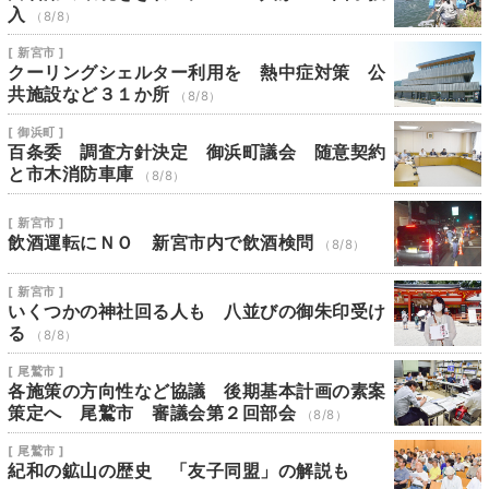
入
（8/8）
[ 新宮市 ]
クーリングシェルター利用を 熱中症対策 公
共施設など３１か所
（8/8）
[ 御浜町 ]
百条委 調査方針決定 御浜町議会 随意契約
と市木消防車庫
（8/8）
[ 新宮市 ]
飲酒運転にＮＯ 新宮市内で飲酒検問
（8/8）
[ 新宮市 ]
いくつかの神社回る人も 八並びの御朱印受け
る
（8/8）
[ 尾鷲市 ]
各施策の方向性など協議 後期基本計画の素案
策定へ 尾鷲市 審議会第２回部会
（8/8）
[ 尾鷲市 ]
紀和の鉱山の歴史 「友子同盟」の解説も