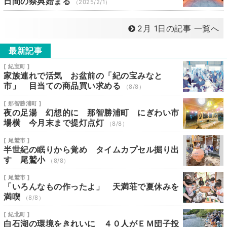
日間の祭典始まる
（2025/2/1）
2月 1日の記事 一覧へ
最新記事
[ 紀宝町 ]
家族連れで活気 お盆前の「紀の宝みなと
市」 目当ての商品買い求める
（8/8）
[ 那智勝浦町 ]
夜の足湯 幻想的に 那智勝浦町 にぎわい市
場横 今月末まで提灯点灯
（8/8）
[ 尾鷲市 ]
半世紀の眠りから覚め タイムカプセル掘り出
す 尾鷲小
（8/8）
[ 尾鷲市 ]
「いろんなもの作ったよ」 天満荘で夏休みを
満喫
（8/8）
[ 紀北町 ]
白石湖の環境をきれいに ４０人がＥＭ団子投