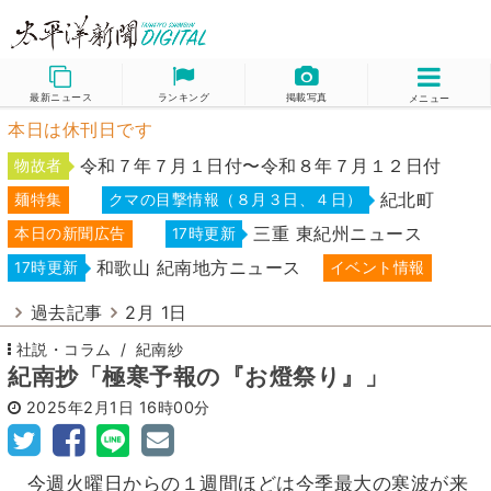
最新ニュース
ランキング
掲載写真
メニュー
本日は休刊日です
令和７年７月１日付〜令和８年７月１２日付
物故者
紀北町
麺特集
クマの目撃情報（８月３日、４日）
三重 東紀州ニュース
本日の新聞広告
17時更新
和歌山 紀南地方ニュース
17時更新
イベント情報
過去記事
2月 1日
社説・コラム
紀南紗
紀南抄「極寒予報の『お燈祭り』」
2025年2月1日
16時00分
今週火曜日からの１週間ほどは今季最大の寒波が来