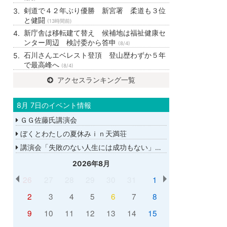
剣道で４２年ぶり優勝 新宮署 柔道も３位
と健闘
(13時間前)
新庁舎は移転建て替え 候補地は福祉健康セ
ンター周辺 検討委から答申
(8/4)
石川さんエベレスト登頂 登山歴わずか５年
で最高峰へ
(8/4)
アクセスランキング一覧
8月 7日のイベント情報
ＧＧ佐藤氏講演会
ぼくとわたしの夏休みｉｎ天満荘
講演会「失敗のない人生には成功もない」講師：ＧＧ佐藤さん
2026年8月
26
27
28
29
30
31
1
2
3
4
5
6
7
8
9
10
11
12
13
14
15