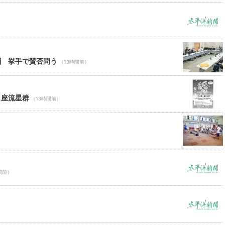
酬 挙手で賛否問う
（13時間前）
ス座流星群
（13時間前）
間前）