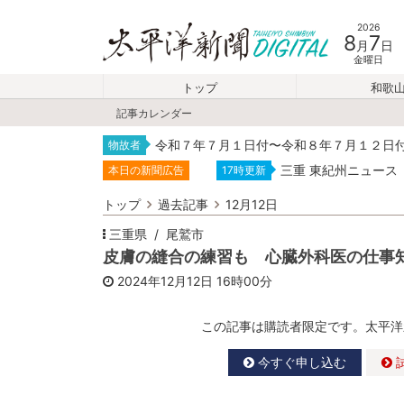
2026
8
7
月
日
金曜日
トップ
和歌
記事カレンダー
令和７年７月１日付〜令和８年７月１２日
物故者
三重 東紀州ニュース
本日の新聞広告
17時更新
トップ
過去記事
12月12日
三重県
尾鷲市
皮膚の縫合の練習も 心臓外科医の仕事
2024年12月12日
16時00分
この記事は購読者限定です。太平洋
今すぐ申し込む