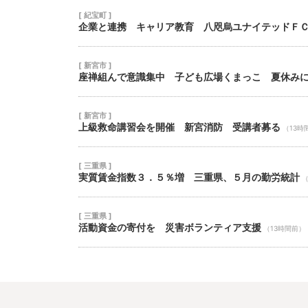
[ 紀宝町 ]
企業と連携 キャリア教育 八咫烏ユナイテッドＦ
[ 新宮市 ]
座禅組んで意識集中 子ども広場くまっこ 夏休み
[ 新宮市 ]
上級救命講習会を開催 新宮消防 受講者募る
（13時
[ 三重県 ]
実質賃金指数３．５％増 三重県、５月の勤労統計
（
[ 三重県 ]
活動資金の寄付を 災害ボランティア支援
（13時間前）