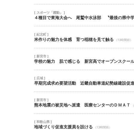
[ スポーツ「躍動」 ]
４種目で東海大会へ 尾鷲中水泳部 〝最後の県中
[ 紀北町 ]
米作りの魅力を体感 育つ稲穂を見て触る
（13時間前）
[ 新宮市 ]
学校の魅力 肌で感じる 新宮高でオープンスクー
[ 広域 ]
早期完成求め要望活動 近畿自動車道紀勢線建設促
[ 新宮市 ]
熊本地震の被災地へ派遣 医療センターのＤＭＡＴ
（
[ 和歌山県 ]
地域づくり促進支援員を設ける
（13時間前）