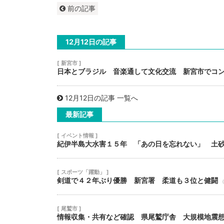
前の記事
12月12日の記事
[ 新宮市 ]
日本とブラジル 音楽通して文化交流 新宮市でコ
12月12日の記事 一覧へ
最新記事
[ イベント情報 ]
紀伊半島大水害１５年 「あの日を忘れない」 土
[ スポーツ「躍動」 ]
剣道で４２年ぶり優勝 新宮署 柔道も３位と健闘
（
[ 尾鷲市 ]
情報収集・共有など確認 県尾鷲庁舎 大規模地震