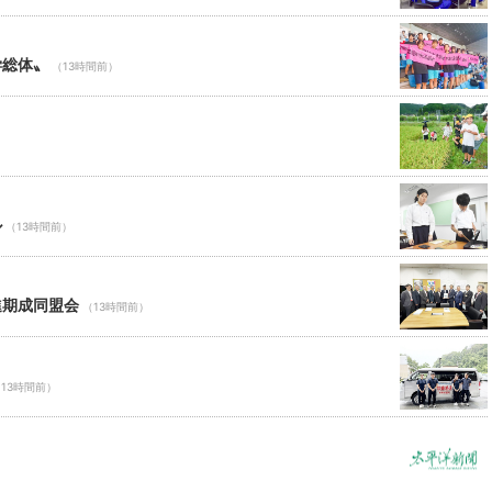
学総体〟
（13時間前）
ル
（13時間前）
進期成同盟会
（13時間前）
13時間前）