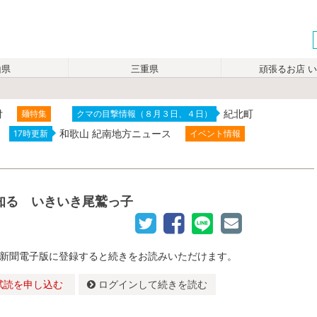
山県
三重県
頑張るお店 
付
紀北町
麺特集
クマの目撃情報（８月３日、４日）
和歌山 紀南地方ニュース
17時更新
イベント情報
知る いきいき尾鷲っ子
新聞電子版に登録すると続きをお読みいただけます。
試読を申し込む
ログインして続きを読む