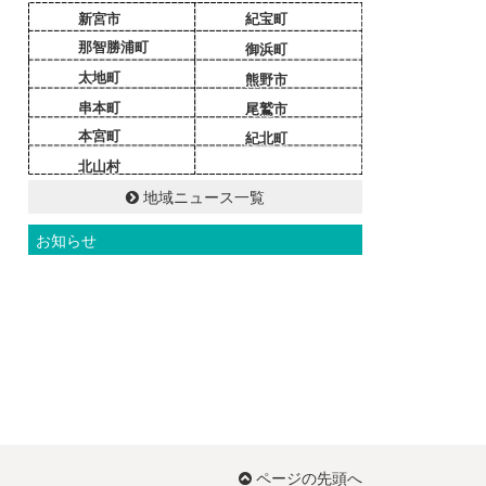
新宮市
紀宝町
那智勝浦町
御浜町
太地町
熊野市
串本町
尾鷲市
本宮町
紀北町
北山村
地域ニュース一覧
お知らせ
ページの先頭へ