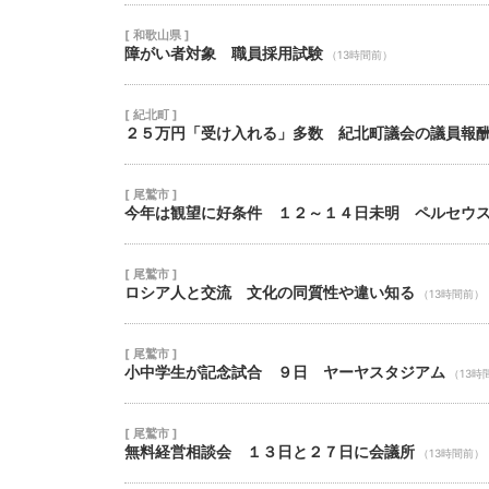
[ 和歌山県 ]
障がい者対象 職員採用試験
（13時間前）
[ 紀北町 ]
２５万円「受け入れる」多数 紀北町議会の議員報
[ 尾鷲市 ]
今年は観望に好条件 １２～１４日未明 ペルセウ
[ 尾鷲市 ]
ロシア人と交流 文化の同質性や違い知る
（13時間前）
[ 尾鷲市 ]
小中学生が記念試合 ９日 ヤーヤスタジアム
（13時
[ 尾鷲市 ]
無料経営相談会 １３日と２７日に会議所
（13時間前）