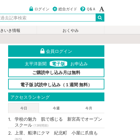
ログイン
総合ガイド
Ｑ&Ａ
いきいき情報
おくやみ
会員ログイン
太平洋新聞
電子版
お申込み
ご購読申し込み月は無料
電子版 試読申し込み（１週間 無料）
アクセスランキング
今日
今週
今月
学校の魅力 肌で感じる 新宮高でオープン
スクール
(13時間前)
上里、船津にクマ 紀北町 小屋に爪痕も
(8/5)