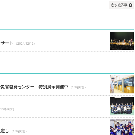
次の記事
ンサート
（2024/12/12）
砂災害啓発センター 特別展示開催中
（13時間前）
13時間前）
想定し
（13時間前）