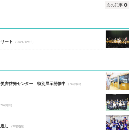
次の記事
ンサート
（2024/12/12）
砂災害啓発センター 特別展示開催中
（7時間前）
（7時間前）
想定し
（7時間前）