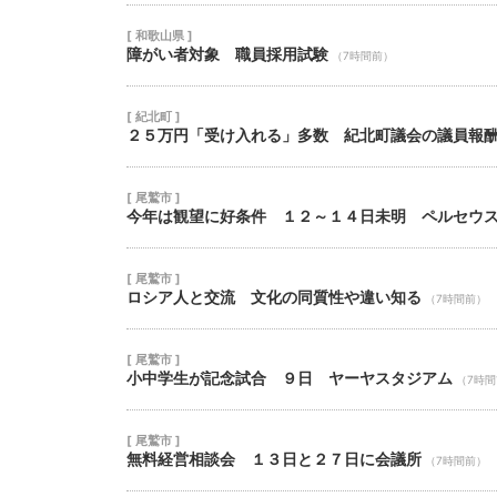
[ 和歌山県 ]
障がい者対象 職員採用試験
（7時間前）
[ 紀北町 ]
２５万円「受け入れる」多数 紀北町議会の議員報
[ 尾鷲市 ]
今年は観望に好条件 １２～１４日未明 ペルセウ
[ 尾鷲市 ]
ロシア人と交流 文化の同質性や違い知る
（7時間前）
[ 尾鷲市 ]
小中学生が記念試合 ９日 ヤーヤスタジアム
（7時
[ 尾鷲市 ]
無料経営相談会 １３日と２７日に会議所
（7時間前）