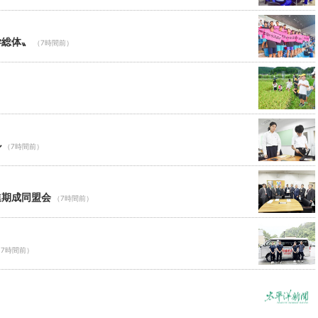
学総体〟
（7時間前）
ル
（7時間前）
進期成同盟会
（7時間前）
（7時間前）