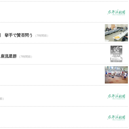
酬 挙手で賛否問う
（7時間前）
ス座流星群
（7時間前）
間前）