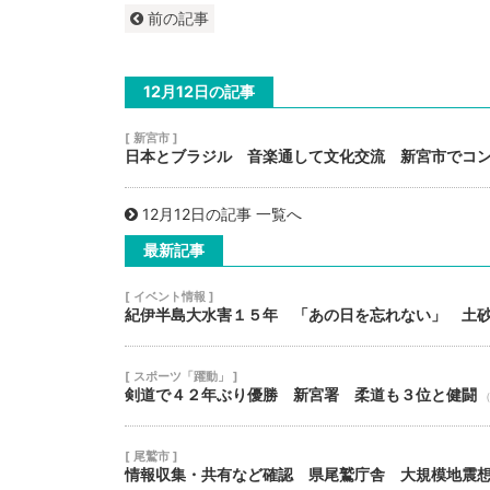
前の記事
12月12日の記事
[ 新宮市 ]
日本とブラジル 音楽通して文化交流 新宮市でコ
12月12日の記事 一覧へ
最新記事
[ イベント情報 ]
紀伊半島大水害１５年 「あの日を忘れない」 土
[ スポーツ「躍動」 ]
剣道で４２年ぶり優勝 新宮署 柔道も３位と健闘
[ 尾鷲市 ]
情報収集・共有など確認 県尾鷲庁舎 大規模地震