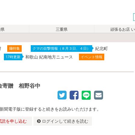
山県
三重県
頑張るお店 
付
紀北町
麺特集
クマの目撃情報（８月３日、４日）
和歌山 紀南地方ニュース
17時更新
イベント情報
金寄贈 相野谷中
新聞電子版に登録すると続きをお読みいただけます。
試読を申し込む
ログインして続きを読む