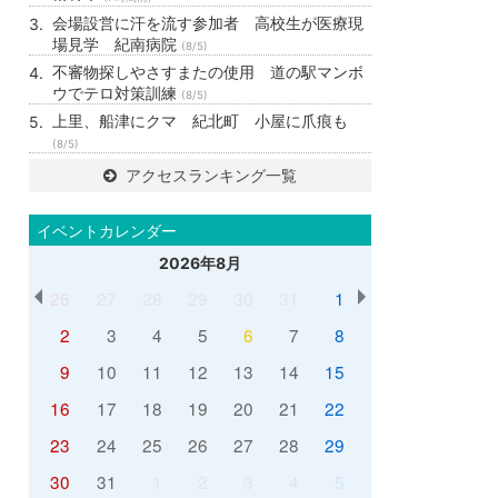
会場設営に汗を流す参加者 高校生が医療現
場見学 紀南病院
(8/5)
不審物探しやさすまたの使用 道の駅マンボ
ウでテロ対策訓練
(8/5)
上里、船津にクマ 紀北町 小屋に爪痕も
(8/5)
アクセスランキング一覧
イベントカレンダー
2026年8月
26
27
28
29
30
31
1
2
3
4
5
6
7
8
9
10
11
12
13
14
15
16
17
18
19
20
21
22
23
24
25
26
27
28
29
30
31
1
2
3
4
5