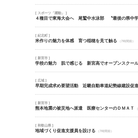
[ スポーツ「躍動」 ]
４種目で東海大会へ 尾鷲中水泳部 〝最後の県中
[ 紀北町 ]
米作りの魅力を体感 育つ稲穂を見て触る
（7時間前）
[ 新宮市 ]
学校の魅力 肌で感じる 新宮高でオープンスクー
[ 広域 ]
早期完成求め要望活動 近畿自動車道紀勢線建設促
[ 新宮市 ]
熊本地震の被災地へ派遣 医療センターのＤＭＡＴ
[ 和歌山県 ]
地域づくり促進支援員を設ける
（7時間前）