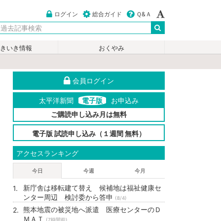
ログイン
総合ガイド
Ｑ&Ａ
いきいき情報
おくやみ
会員ログイン
太平洋新聞
電子版
お申込み
ご購読申し込み月は無料
電子版 試読申し込み（１週間 無料）
アクセスランキング
今日
今週
今月
新庁舎は移転建て替え 候補地は福祉健康セ
ンター周辺 検討委から答申
(8/4)
熊本地震の被災地へ派遣 医療センターのＤ
ＭＡＴ
(7時間前)