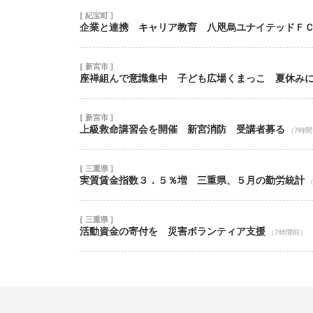
[ 紀宝町 ]
企業と連携 キャリア教育 八咫烏ユナイテッドＦ
[ 新宮市 ]
座禅組んで意識集中 子ども広場くまっこ 夏休み
[ 新宮市 ]
上級救命講習会を開催 新宮消防 受講者募る
（7時
[ 三重県 ]
実質賃金指数３．５％増 三重県、５月の勤労統計
[ 三重県 ]
活動資金の寄付を 災害ボランティア支援
（7時間前）