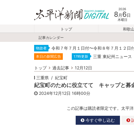
2026
8
6
月
日
木曜日
トップ
和歌
記事カレンダー
令和７年７月１日付〜令和８年７月１２日
物故者
三重 東紀州ニュース
本日の新聞広告
17時更新
トップ
過去記事
12月12日
三重県
紀宝町
紀宝町のために役立てて キャップと募
2024年12月12日
16時00分
この記事は購読者限定です。太平洋
今すぐ申し込む