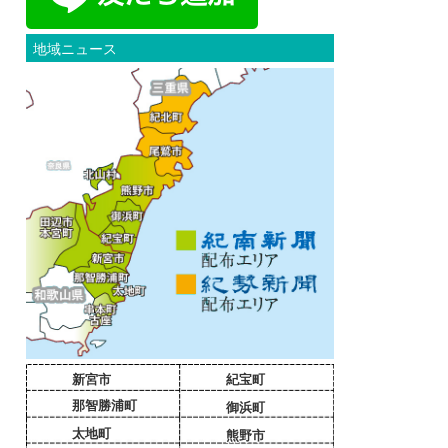
地域ニュース
新宮市
紀宝町
那智勝浦町
御浜町
太地町
熊野市