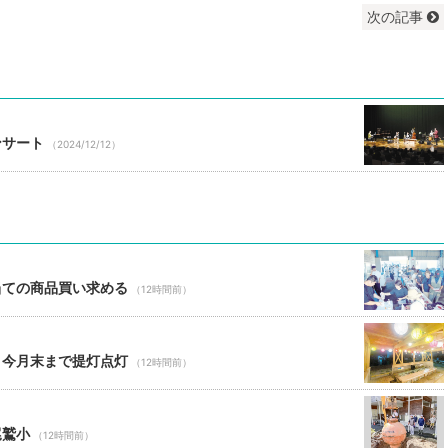
次の記事
ンサート
（2024/12/12）
当ての商品買い求める
（12時間前）
 今月末まで提灯点灯
（12時間前）
尾鷲小
（12時間前）