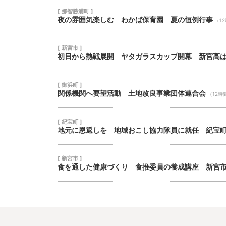
[ 那智勝浦町 ]
夜の雰囲気楽しむ わかば保育園 夏の恒例行事
（1
[ 新宮市 ]
初日から熱戦展開 ヤタガラスカップ開幕 新宮高
[ 御浜町 ]
関係機関へ要望活動 土地改良事業団体連合会
（12時
[ 紀宝町 ]
地元に恩返しを 地域おこし協力隊員に就任 紀宝
[ 新宮市 ]
食を通した健康づくり 食推委員の養成講座 新宮