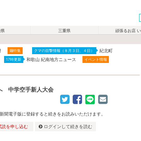
山県
三重県
頑張るお店 
付
紀北町
麺特集
クマの目撃情報（８月３日、４日）
和歌山 紀南地方ニュース
17時更新
イベント情報
へ 中学空手新人大会
新聞電子版に登録すると続きをお読みいただけます。
試読を申し込む
ログインして続きを読む