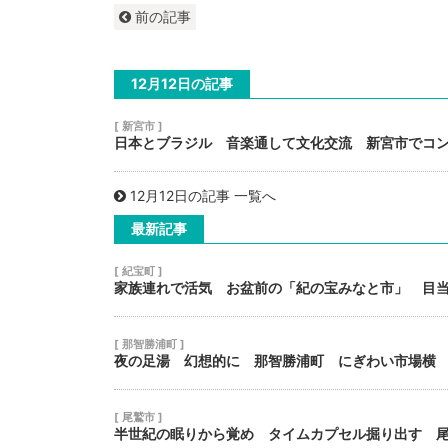
前の記事
12月12日の記事
[ 新宮市 ]
日本とブラジル 音楽通して文化交流 新宮市でコ
12月12日の記事 一覧へ
最新記事
[ 紀宝町 ]
家族連れで活気 お盆前の「紀の宝みなと市」 目
[ 那智勝浦町 ]
夜の足湯 幻想的に 那智勝浦町 にぎわい市場横
[ 尾鷲市 ]
半世紀の眠りから覚め タイムカプセル掘り出す 