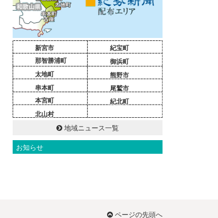
新宮市
紀宝町
那智勝浦町
御浜町
太地町
熊野市
串本町
尾鷲市
本宮町
紀北町
北山村
地域ニュース一覧
お知らせ
ページの先頭へ