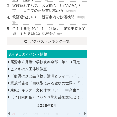
家族連れで活気 お盆前の「紀の宝みなと
市」 目当ての商品買い求める
(12時間前)
飲酒運転にＮＯ 新宮市内で飲酒検問
(12時間
前)
全１１曲を予定 仕上げ急ぐ 尾鷲中吹奏楽
部 ８月９日に定期演奏会
(8/4)
アクセスランキング一覧
8月 9日のイベント情報
尾鷲市立尾鷲中学校吹奏楽部 第２９回定期演奏会
ヒノキの木工体験教室
「熊野の水と生き物」講演とフィールドワーク
完成報告会「白模型にみる健次の世界－『千年の愉楽』『奇蹟』より－」
東紀州キッズ 文化体験ツアー 中高生コース
〈２日間開催〉２０２６熊野芸術文化セミナー
2026年8月
26
27
28
29
30
31
1