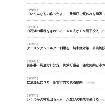
[ 尾鷲市 ]
「いろんなもの作ったよ」 天満荘で夏休みを満喫
（
[ 紀北町 ]
白石湖の環境をきれいに ４０人がＥＭ団子投入
（1
[ 新宮市 ]
クーリングシェルター利用を 熱中症対策 公共施
[ 御浜町 ]
百条委 調査方針決定 御浜町議会 随意契約と市
[ 新宮市 ]
飲酒運転にＮＯ 新宮市内で飲酒検問
（12時間前）
[ 新宮市 ]
いくつかの神社回る人も 八並びの御朱印受ける
（1