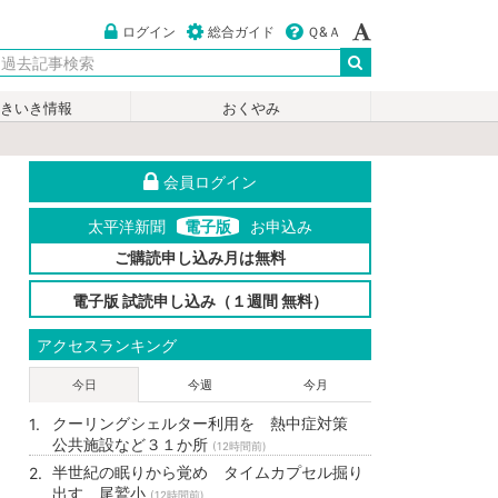
ログイン
総合ガイド
Ｑ&Ａ
いきいき情報
おくやみ
会員ログイン
太平洋新聞
電子版
お申込み
ご購読申し込み月は無料
電子版 試読申し込み（１週間 無料）
アクセスランキング
今日
今週
今月
クーリングシェルター利用を 熱中症対策
公共施設など３１か所
(12時間前)
半世紀の眠りから覚め タイムカプセル掘り
出す 尾鷲小
(12時間前)