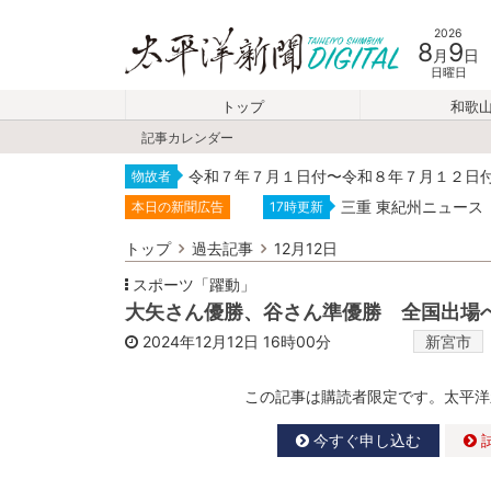
2026
8
9
月
日
日曜日
トップ
和歌
記事カレンダー
令和７年７月１日付〜令和８年７月１２日
物故者
三重 東紀州ニュース
本日の新聞広告
17時更新
トップ
過去記事
12月12日
スポーツ「躍動」
大矢さん優勝、谷さん準優勝 全国出場
2024年12月12日
16時00分
新宮市
この記事は購読者限定です。太平洋
今すぐ申し込む