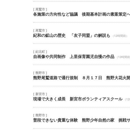
[ 尾鷲市 ]
各施策の方向性など協議 後期基本計画の素案策定
[ 尾鷲市 ]
紀和の鉱山の歴史 「友子同盟」の解説も
（12時間前）
[ 紀北町 ]
自画像や共同制作 上里保育園児自慢の作品
（12時間
[ 熊野市 ]
熊野尾鷲道路で通行規制 ８月１７日 熊野大花火
[ 新宮市 ]
現場で大きく成長 新宮市ボランティアスクール
（1
[ 熊野市 ]
普段できない貴重な体験 熊野少年自然の家 挑戦