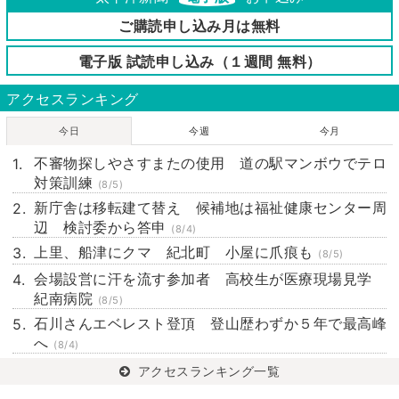
ご購読申し込み月は無料
15
16
17
18
19
20
21
22
23
24
25
26
27
28
電子版 試読申し込み（１週間 無料）
29
30
31
1
2
3
4
アクセスランキング
今日
今週
今月
不審物探しやさすまたの使用 道の駅マンボウでテロ
対策訓練
(8/5)
新庁舎は移転建て替え 候補地は福祉健康センター周
辺 検討委から答申
(8/4)
上里、船津にクマ 紀北町 小屋に爪痕も
(8/5)
会場設営に汗を流す参加者 高校生が医療現場見学
紀南病院
(8/5)
石川さんエベレスト登頂 登山歴わずか５年で最高峰
へ
(8/4)
アクセスランキング一覧