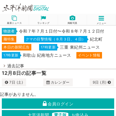
最新ニュース
ランキング
掲載写真
メニュー
令和７年７月１日付〜令和８年７月１２日付
物故者
紀北町
麺特集
クマの目撃情報（８月３日、４日）
三重 東紀州ニュース
本日の新聞広告
17時更新
和歌山 紀南地方ニュース
17時更新
イベント情報
過去記事
12月8日の記事一覧
7日 (土)
カレンダー
9日 (月)
12月
2024
記事がありません。
日
月
火
水
木
金
土
会員ログイン
1
2
3
4
5
6
7
太平洋新聞
電子版
お申込み
8
9
10
11
12
13
14