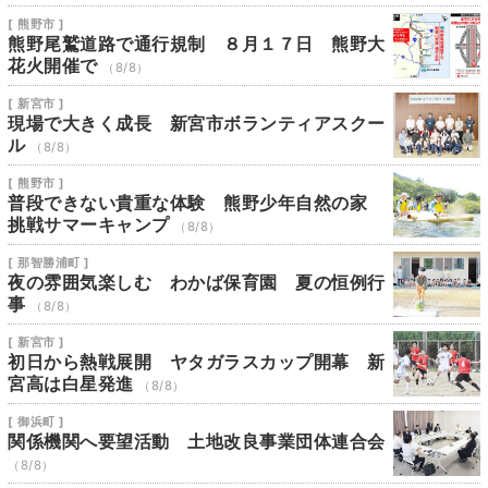
[ 熊野市 ]
熊野尾鷲道路で通行規制 ８月１７日 熊野大
花火開催で
（8/8）
[ 新宮市 ]
現場で大きく成長 新宮市ボランティアスクー
ル
（8/8）
[ 熊野市 ]
普段できない貴重な体験 熊野少年自然の家
挑戦サマーキャンプ
（8/8）
[ 那智勝浦町 ]
夜の雰囲気楽しむ わかば保育園 夏の恒例行
事
（8/8）
[ 新宮市 ]
初日から熱戦展開 ヤタガラスカップ開幕 新
宮高は白星発進
（8/8）
[ 御浜町 ]
関係機関へ要望活動 土地改良事業団体連合会
（8/8）