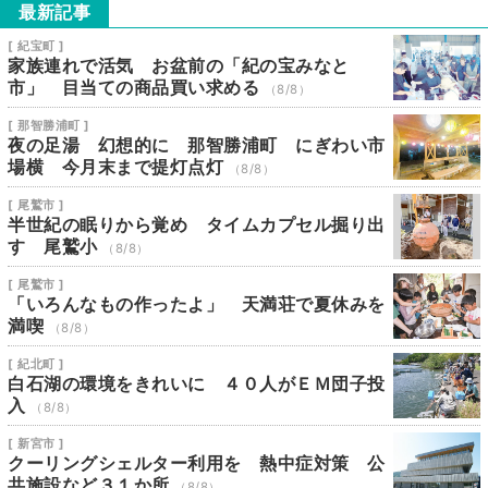
最新記事
[ 紀宝町 ]
家族連れで活気 お盆前の「紀の宝みなと
市」 目当ての商品買い求める
（8/8）
[ 那智勝浦町 ]
夜の足湯 幻想的に 那智勝浦町 にぎわい市
場横 今月末まで提灯点灯
（8/8）
[ 尾鷲市 ]
半世紀の眠りから覚め タイムカプセル掘り出
す 尾鷲小
（8/8）
[ 尾鷲市 ]
「いろんなもの作ったよ」 天満荘で夏休みを
満喫
（8/8）
[ 紀北町 ]
白石湖の環境をきれいに ４０人がＥＭ団子投
入
（8/8）
[ 新宮市 ]
クーリングシェルター利用を 熱中症対策 公
共施設など３１か所
（8/8）