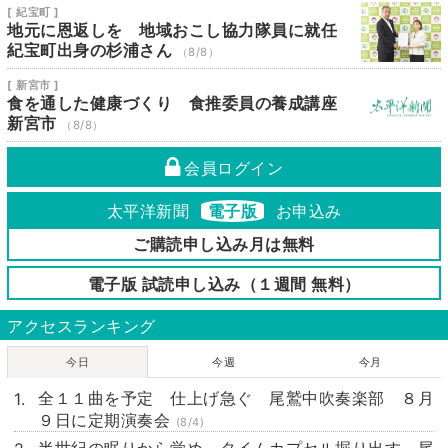
[ 紀宝町 ]
地元に恩返しを 地域おこし協力隊員に就任
紀宝町出身の杉浦さん
（8/8）
[ 新宮市 ]
食を通した健康づくり 食推委員の養成講座
新宮市
（8/8）
会員ログイン
太平洋新聞
電子版
お申込み
ご購読申し込み月は無料
電子版 試読申し込み（１週間 無料）
アクセスランキング
今日
今週
今月
全１１曲を予定 仕上げ急ぐ 尾鷲中吹奏楽部 ８月
９日に定期演奏会
(8/4)