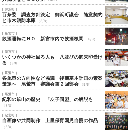
[ 御浜町 ]
百条委 調査方針決定 御浜町議会 随意契約
と市木消防車庫
（8/8）
[ 新宮市 ]
飲酒運転にＮＯ 新宮市内で飲酒検問
（8/8）
[ 新宮市 ]
いくつかの神社回る人も 八並びの御朱印受け
る
（8/8）
[ 尾鷲市 ]
各施策の方向性など協議 後期基本計画の素案
策定へ 尾鷲市 審議会第２回部会
（8/8）
[ 尾鷲市 ]
紀和の鉱山の歴史 「友子同盟」の解説も
（8/8）
[ 紀北町 ]
自画像や共同制作 上里保育園児自慢の作品
（8/8）