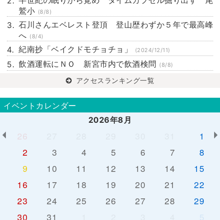
半世紀の眠りから覚め タイムカプセル掘り出す 尾
鷲小
(8/8)
石川さんエベレスト登頂 登山歴わずか５年で最高峰
へ
(8/4)
紀南抄「ベイクドモチョチョ」
(2024/12/11)
飲酒運転にＮＯ 新宮市内で飲酒検問
(8/8)
アクセスランキング一覧
イベントカレンダー
2026年8月
26
27
28
29
30
31
1
2
3
4
5
6
7
8
9
10
11
12
13
14
15
16
17
18
19
20
21
22
23
24
25
26
27
28
29
30
31
1
2
3
4
5