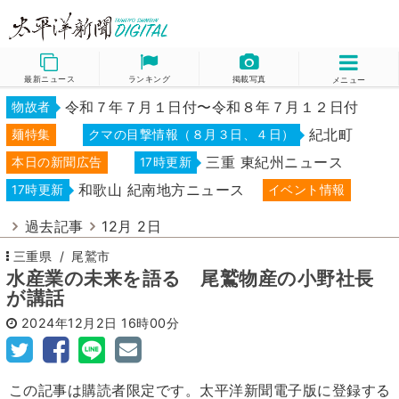
最新ニュース
ランキング
掲載写真
メニュー
令和７年７月１日付〜令和８年７月１２日付
物故者
紀北町
麺特集
クマの目撃情報（８月３日、４日）
三重 東紀州ニュース
本日の新聞広告
17時更新
和歌山 紀南地方ニュース
17時更新
イベント情報
過去記事
12月 2日
三重県
尾鷲市
水産業の未来を語る 尾鷲物産の小野社長
が講話
2024年12月2日
16時00分
この記事は購読者限定です。太平洋新聞電子版に登録する