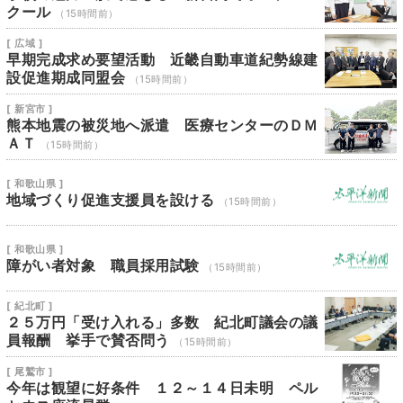
クール
（15時間前）
[ 広域 ]
早期完成求め要望活動 近畿自動車道紀勢線建
設促進期成同盟会
（15時間前）
[ 新宮市 ]
熊本地震の被災地へ派遣 医療センターのＤＭ
ＡＴ
（15時間前）
[ 和歌山県 ]
地域づくり促進支援員を設ける
（15時間前）
[ 和歌山県 ]
障がい者対象 職員採用試験
（15時間前）
[ 紀北町 ]
２５万円「受け入れる」多数 紀北町議会の議
員報酬 挙手で賛否問う
（15時間前）
[ 尾鷲市 ]
今年は観望に好条件 １２～１４日未明 ペル