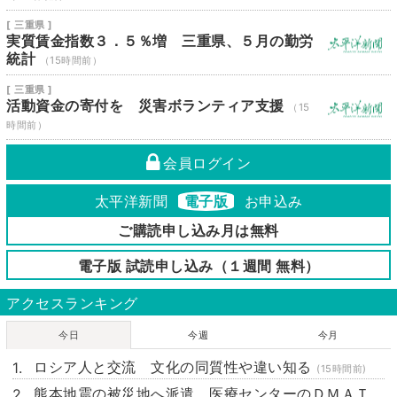
[ 三重県 ]
実質賃金指数３．５％増 三重県、５月の勤労
統計
（15時間前）
[ 三重県 ]
活動資金の寄付を 災害ボランティア支援
（15
時間前）
会員ログイン
太平洋新聞
電子版
お申込み
ご購読申し込み月は無料
電子版 試読申し込み（１週間 無料）
アクセスランキング
今日
今週
今月
ロシア人と交流 文化の同質性や違い知る
(15時間前)
熊本地震の被災地へ派遣 医療センターのＤＭＡＴ