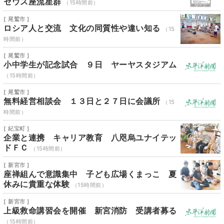
セウス座流星群
（15時間前）
[ 尾鷲市 ]
ロシア人と交流 文化の同質性や違い知る
（15
時間前）
[ 尾鷲市 ]
小中学生が記念試合 ９日 ヤーヤスタジアム
（15時間前）
[ 尾鷲市 ]
無料経営相談会 １３日と２７日に会議所
（15
時間前）
[ 紀宝町 ]
企業と連携 キャリア教育 八咫烏ユナイテッ
ドＦＣ
（15時間前）
[ 新宮市 ]
座禅組んで意識集中 子ども広場くまっこ 夏
休みに貴重な体験
（15時間前）
[ 新宮市 ]
上級救命講習会を開催 新宮消防 受講者募る
（15時間前）