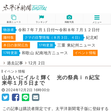
最新ニュース
ランキング
掲載写真
メニュー
令和７年７月１日付〜令和８年７月１２日付
物故者
紀北町
麺特集
クマの目撃情報（８月３日、４日）
三重 東紀州ニュース
本日の新聞広告
17時更新
和歌山 紀南地方ニュース
17時更新
イベント情報
過去記事
12月 2日
イベント情報
山あいにイルミ輝く 光の祭典ｉｎ紀宝
来年１月５日まで
2024年12月2日
16時00分
この記事は購読者限定です。太平洋新聞電子版に登録する