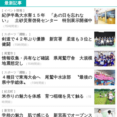
最新記事
[ イベント情報 ]
紀伊半島大水害１５年 「あの日を忘れな
い」 土砂災害啓発センター 特別展示開催中
（15時間前）
[ スポーツ「躍動」 ]
剣道で４２年ぶり優勝 新宮署 柔道も３位と
健闘
（15時間前）
[ 尾鷲市 ]
情報収集・共有など確認 県尾鷲庁舎 大規模
地震想定し
（15時間前）
[ スポーツ「躍動」 ]
４種目で東海大会へ 尾鷲中水泳部 〝最後の
県中学総体〟
（15時間前）
[ 紀北町 ]
米作りの魅力を体感 育つ稲穂を見て触る
（15
時間前）
[ 新宮市 ]
学校の魅力 肌で感じる 新宮高でオープンス