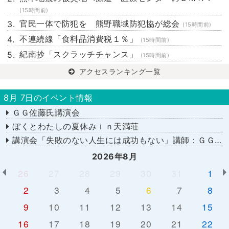
(15時間前)
官民一体で防犯を 熊野職域防犯協が総会
(15時間前)
不連続線「食料品消費税１％」
(15時間前)
紀南抄「スクラッチチャンス」
(15時間前)
アクセスランキング一覧
8月 7日のイベント情報
ＧＧ佐藤氏講演会
ぼくとわたしの夏休みｉｎ天満荘
講演会「失敗のない人生には成功もない」講師：ＧＧ佐藤さん
2026年8月
26
27
28
29
30
31
1
2
3
4
5
6
7
8
9
10
11
12
13
14
15
16
17
18
19
20
21
22