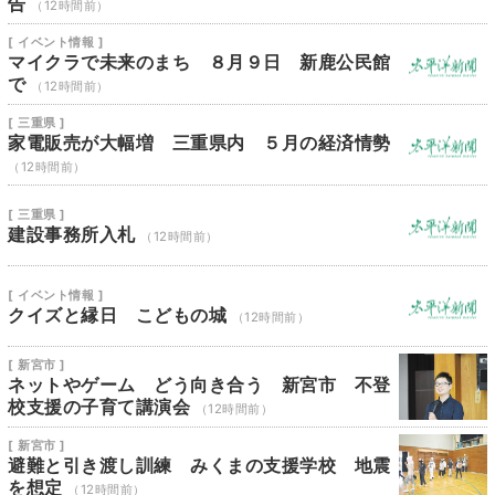
告
（12時間前）
[ イベント情報 ]
マイクラで未来のまち ８月９日 新鹿公民館
で
（12時間前）
[ 三重県 ]
家電販売が大幅増 三重県内 ５月の経済情勢
（12時間前）
[ 三重県 ]
建設事務所入札
（12時間前）
[ イベント情報 ]
クイズと縁日 こどもの城
（12時間前）
[ 新宮市 ]
ネットやゲーム どう向き合う 新宮市 不登
校支援の子育て講演会
（12時間前）
[ 新宮市 ]
避難と引き渡し訓練 みくまの支援学校 地震
を想定
（12時間前）