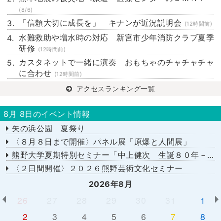
(8/6)
「信頼大切に成長を」 キナンが近況説明会
(12時間前)
水難救助や増水時の対応 新宮市少年消防クラブ夏季
研修
(12時間前)
カスタネットで一緒に演奏 おもちゃのチャチャチャ
に合わせ
(12時間前)
アクセスランキング一覧
8月 8日のイベント情報
矢の浜公園 夏祭り
〈８月８日まで開催〉パネル展「原爆と人間展」
熊野大学夏期特別セミナー「中上健次 生誕８０年－時代へのまなざし－」
〈２日間開催〉２０２６熊野芸術文化セミナー
2026年8月
26
27
28
29
30
31
1
2
3
4
5
6
7
8