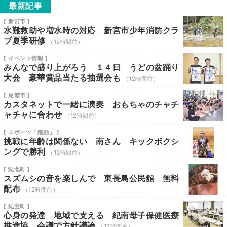
最新記事
[ 新宮市 ]
水難救助や増水時の対応 新宮市少年消防クラ
ブ夏季研修
（12時間前）
[ イベント情報 ]
みんなで盛り上がろう １４日 うどの盆踊り
大会 豪華賞品当たる抽選会も
（12時間前）
[ 尾鷲市 ]
カスタネットで一緒に演奏 おもちゃのチャチ
ャチャに合わせ
（12時間前）
[ スポーツ「躍動」 ]
挑戦に年齢は関係ない 南さん キックボクシ
ングで勝利
（12時間前）
[ 紀北町 ]
スズムシの音を楽しんで 東長島公民館 無料
配布
（12時間前）
[ 紀宝町 ]
心身の発達 地域で支える 紀南母子保健医療
推進協 会議で方針議論
（12時間前）