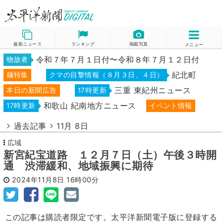
最新ニュース
ランキング
掲載写真
メニュー
令和７年７月１日付〜令和８年７月１２日付
物故者
紀北町
麺特集
クマの目撃情報（８月３日、４日）
三重 東紀州ニュース
本日の新聞広告
17時更新
和歌山 紀南地方ニュース
17時更新
イベント情報
過去記事
11月 8日
広域
新宮紀宝道路 １２月７日（土）午後３時開
通 渋滞緩和、地域振興に期待
2024年11月8日
16時00分
この記事は購読者限定です。太平洋新聞電子版に登録する