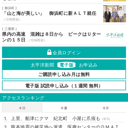
[ 御浜町 ]
「山と海が美しい」 御浜町に新ＡＬＴ就任
（12時間前）
[ 三重県 ]
県内の高速 混雑は８日から ピークはＵター
ンの１５日
（12時間前）
会員ログイン
太平洋新聞
電子版
お申込み
ご購読申し込み月は無料
電子版 試読申し込み（１週間 無料）
アクセスランキング
今日
今週
今月
上里、船津にクマ 紀北町 小屋に爪痕も
(8/5)
熊本地震の被災地へ派遣 医療センターのＤＭＡＴ