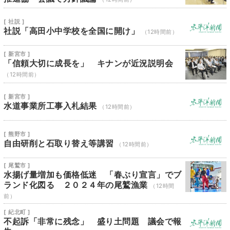
[ 社説 ]
社説「高田小中学校を全国に開け」
（12時間前）
[ 新宮市 ]
「信頼大切に成長を」 キナンが近況説明会
（12時間前）
[ 新宮市 ]
水道事業所工事入札結果
（12時間前）
[ 熊野市 ]
自由研削と石取り替え等講習
（12時間前）
[ 尾鷲市 ]
水揚げ量増加も価格低迷 「春ぶり宣言」でブ
ランド化図る ２０２４年の尾鷲漁業
（12時間
前）
[ 紀北町 ]
不起訴「非常に残念」 盛り土問題 議会で報