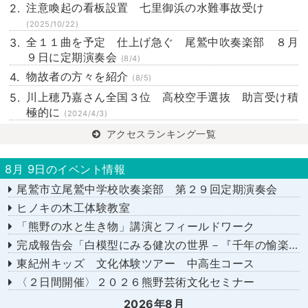
注意喚起の看板設置 七里御浜の水難事故受け
(2025/10/22)
全１１曲を予定 仕上げ急ぐ 尾鷲中吹奏楽部 ８月
９日に定期演奏会
(8/4)
物故者の方々を紹介
(8/5)
川上穂乃嘉さん全国３位 高校空手選抜 助言受け積
極的に
(2024/4/3)
アクセスランキング一覧
8月 9日のイベント情報
尾鷲市立尾鷲中学校吹奏楽部 第２９回定期演奏会
ヒノキの木工体験教室
「熊野の水と生き物」講演とフィールドワーク
完成報告会「白模型にみる健次の世界－『千年の愉楽』『奇蹟』より－」
東紀州キッズ 文化体験ツアー 中高生コース
〈２日間開催〉２０２６熊野芸術文化セミナー
2026年8月