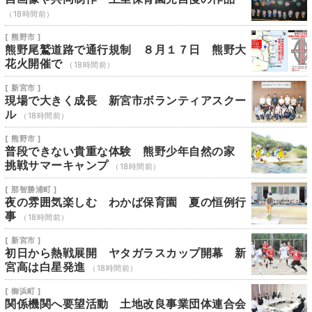
（18時間前）
[ 熊野市 ]
熊野尾鷲道路で通行規制 ８月１７日 熊野大
花火開催で
（18時間前）
[ 新宮市 ]
現場で大きく成長 新宮市ボランティアスクー
ル
（18時間前）
[ 熊野市 ]
普段できない貴重な体験 熊野少年自然の家
挑戦サマーキャンプ
（18時間前）
[ 那智勝浦町 ]
夜の雰囲気楽しむ わかば保育園 夏の恒例行
事
（18時間前）
[ 新宮市 ]
初日から熱戦展開 ヤタガラスカップ開幕 新
宮高は白星発進
（18時間前）
[ 御浜町 ]
関係機関へ要望活動 土地改良事業団体連合会