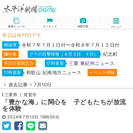
最新ニュース
ランキング
掲載写真
メニュー
本日は休刊日です
令和７年７月１日付〜令和８年７月１２日付
物故者
紀北町
麺特集
クマの目撃情報（８月３日、４日）
三重 東紀州ニュース
本日の新聞広告
17時更新
和歌山 紀南地方ニュース
17時更新
イベント情報
過去記事
7月10日
三重県
尾鷲市
「豊かな海」に関心を 子どもたちが放流
を体験
2024年7月10日
16時00分