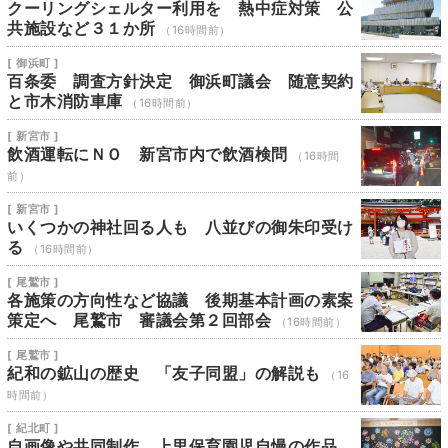
クーリングシェルター利用を 熱中症対策 公
共施設など３１か所
（16時間前）
[ 御浜町 ]
百条委 調査方針決定 御浜町議会 随意契約
と市木消防車庫
（16時間前）
[ 新宮市 ]
飲酒運転にＮＯ 新宮市内で飲酒検問
（16時間
前）
[ 新宮市 ]
いくつかの神社回る人も 八並びの御朱印受け
る
（16時間前）
[ 尾鷲市 ]
各施策の方向性など協議 後期基本計画の素案
策定へ 尾鷲市 審議会第２回部会
（16時間前）
[ 尾鷲市 ]
紀和の鉱山の歴史 「友子同盟」の解説も
（16
時間前）
[ 紀北町 ]
自画像や共同制作 上里保育園児自慢の作品