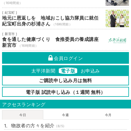
（16時間前）
[ 紀宝町 ]
地元に恩返しを 地域おこし協力隊員に就任
紀宝町出身の杉浦さん
（16時間前）
[ 新宮市 ]
食を通した健康づくり 食推委員の養成講座
新宮市
（16時間前）
会員ログイン
太平洋新聞
電子版
お申込み
ご購読申し込み月は無料
電子版 試読申し込み（１週間 無料）
アクセスランキング
今日
今週
今月
物故者の方々を紹介
(8/5)