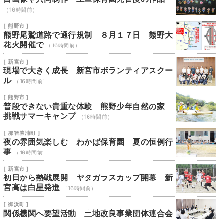
（16時間前）
[ 熊野市 ]
熊野尾鷲道路で通行規制 ８月１７日 熊野大
花火開催で
（16時間前）
[ 新宮市 ]
現場で大きく成長 新宮市ボランティアスクー
ル
（16時間前）
[ 熊野市 ]
普段できない貴重な体験 熊野少年自然の家
挑戦サマーキャンプ
（16時間前）
[ 那智勝浦町 ]
夜の雰囲気楽しむ わかば保育園 夏の恒例行
事
（16時間前）
[ 新宮市 ]
初日から熱戦展開 ヤタガラスカップ開幕 新
宮高は白星発進
（16時間前）
[ 御浜町 ]
関係機関へ要望活動 土地改良事業団体連合会