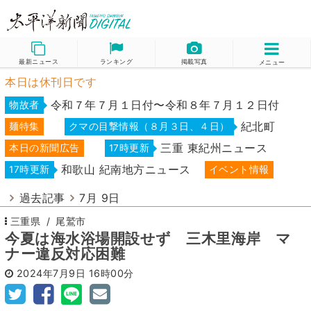
最新ニュース
ランキング
掲載写真
メニュー
本日は休刊日です
令和７年７月１日付〜令和８年７月１２日付
物故者
紀北町
麺特集
クマの目撃情報（８月３日、４日）
三重 東紀州ニュース
本日の新聞広告
17時更新
和歌山 紀南地方ニュース
17時更新
イベント情報
過去記事
7月 9日
三重県
尾鷲市
今夏は海水浴場開設せず 三木里海岸 マ
ナー違反対応困難
2024年7月9日
16時00分