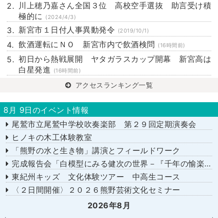
川上穂乃嘉さん全国３位 高校空手選抜 助言受け積
極的に
(2024/4/3)
新宮市１日付人事異動発令
(2019/10/1)
飲酒運転にＮＯ 新宮市内で飲酒検問
(16時間前)
初日から熱戦展開 ヤタガラスカップ開幕 新宮高は
白星発進
(16時間前)
アクセスランキング一覧
8月 9日のイベント情報
尾鷲市立尾鷲中学校吹奏楽部 第２９回定期演奏会
ヒノキの木工体験教室
「熊野の水と生き物」講演とフィールドワーク
完成報告会「白模型にみる健次の世界－『千年の愉楽』『奇蹟』より－」
東紀州キッズ 文化体験ツアー 中高生コース
〈２日間開催〉２０２６熊野芸術文化セミナー
2026年8月