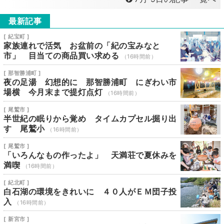
最新記事
[ 紀宝町 ]
家族連れで活気 お盆前の「紀の宝みなと
市」 目当ての商品買い求める
（16時間前）
[ 那智勝浦町 ]
夜の足湯 幻想的に 那智勝浦町 にぎわい市
場横 今月末まで提灯点灯
（16時間前）
[ 尾鷲市 ]
半世紀の眠りから覚め タイムカプセル掘り出
す 尾鷲小
（16時間前）
[ 尾鷲市 ]
「いろんなもの作ったよ」 天満荘で夏休みを
満喫
（16時間前）
[ 紀北町 ]
白石湖の環境をきれいに ４０人がＥＭ団子投
入
（16時間前）
[ 新宮市 ]