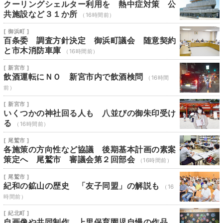
クーリングシェルター利用を 熱中症対策 公
共施設など３１か所
（16時間前）
[ 御浜町 ]
百条委 調査方針決定 御浜町議会 随意契約
と市木消防車庫
（16時間前）
[ 新宮市 ]
飲酒運転にＮＯ 新宮市内で飲酒検問
（16時間
前）
[ 新宮市 ]
いくつかの神社回る人も 八並びの御朱印受け
る
（16時間前）
[ 尾鷲市 ]
各施策の方向性など協議 後期基本計画の素案
策定へ 尾鷲市 審議会第２回部会
（16時間前）
[ 尾鷲市 ]
紀和の鉱山の歴史 「友子同盟」の解説も
（16
時間前）
[ 紀北町 ]
自画像や共同制作 上里保育園児自慢の作品