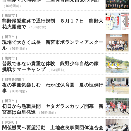
（16時間前）
[ 熊野市 ]
熊野尾鷲道路で通行規制 ８月１７日 熊野大
花火開催で
（16時間前）
[ 新宮市 ]
現場で大きく成長 新宮市ボランティアスクー
ル
（16時間前）
[ 熊野市 ]
普段できない貴重な体験 熊野少年自然の家
挑戦サマーキャンプ
（16時間前）
[ 那智勝浦町 ]
夜の雰囲気楽しむ わかば保育園 夏の恒例行
事
（16時間前）
[ 新宮市 ]
初日から熱戦展開 ヤタガラスカップ開幕 新
宮高は白星発進
（16時間前）
[ 御浜町 ]
関係機関へ要望活動 土地改良事業団体連合会