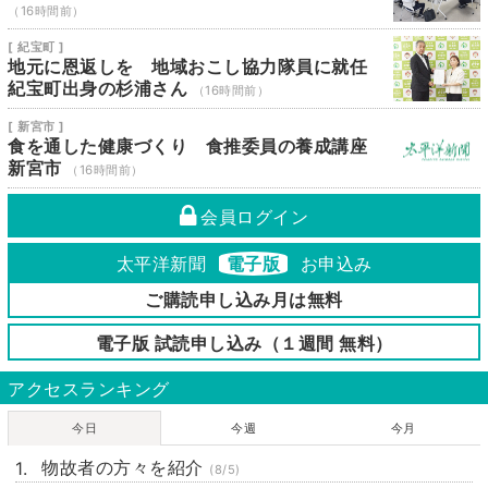
（16時間前）
[ 紀宝町 ]
地元に恩返しを 地域おこし協力隊員に就任
紀宝町出身の杉浦さん
（16時間前）
[ 新宮市 ]
食を通した健康づくり 食推委員の養成講座
新宮市
（16時間前）
会員ログイン
太平洋新聞
電子版
お申込み
ご購読申し込み月は無料
電子版 試読申し込み（１週間 無料）
アクセスランキング
今日
今週
今月
物故者の方々を紹介
(8/5)