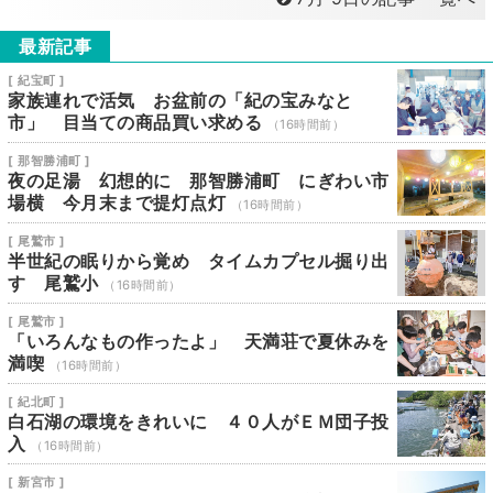
最新記事
[ 紀宝町 ]
家族連れで活気 お盆前の「紀の宝みなと
市」 目当ての商品買い求める
（16時間前）
[ 那智勝浦町 ]
夜の足湯 幻想的に 那智勝浦町 にぎわい市
場横 今月末まで提灯点灯
（16時間前）
[ 尾鷲市 ]
半世紀の眠りから覚め タイムカプセル掘り出
す 尾鷲小
（16時間前）
[ 尾鷲市 ]
「いろんなもの作ったよ」 天満荘で夏休みを
満喫
（16時間前）
[ 紀北町 ]
白石湖の環境をきれいに ４０人がＥＭ団子投
入
（16時間前）
[ 新宮市 ]