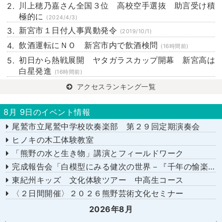
川上穂乃嘉さん全国３位 高校空手選抜 助言受け積
極的に
(2024/4/3)
新宮市１日付人事異動発令
(2019/10/1)
飲酒運転にＮＯ 新宮市内で飲酒検問
(16時間前)
初日から熱戦展開 ヤタガラスカップ開幕 新宮高は
白星発進
(16時間前)
アクセスランキング一覧
8月 9日のイベント情報
尾鷲市立尾鷲中学校吹奏楽部 第２９回定期演奏会
ヒノキの木工体験教室
「熊野の水と生き物」講演とフィールドワーク
完成報告会「白模型にみる健次の世界－『千年の愉楽』『奇蹟』より－」
東紀州キッズ 文化体験ツアー 中高生コース
〈２日間開催〉２０２６熊野芸術文化セミナー
2026年8月