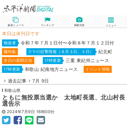
最新ニュース
ランキング
掲載写真
メニュー
本日は休刊日です
令和７年７月１日付〜令和８年７月１２日付
物故者
紀北町
麺特集
クマの目撃情報（８月３日、４日）
三重 東紀州ニュース
本日の新聞広告
17時更新
和歌山 紀南地方ニュース
17時更新
イベント情報
過去記事
7月 9日
和歌山県
ともに無投票当選か 太地町長選、北山村長
選告示
2024年7月9日
16時00分