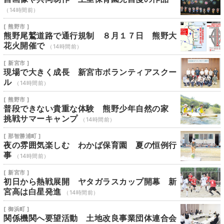
（14時間前）
[ 熊野市 ]
熊野尾鷲道路で通行規制 ８月１７日 熊野大
花火開催で
（14時間前）
[ 新宮市 ]
現場で大きく成長 新宮市ボランティアスクー
ル
（14時間前）
[ 熊野市 ]
普段できない貴重な体験 熊野少年自然の家
挑戦サマーキャンプ
（14時間前）
[ 那智勝浦町 ]
夜の雰囲気楽しむ わかば保育園 夏の恒例行
事
（14時間前）
[ 新宮市 ]
初日から熱戦展開 ヤタガラスカップ開幕 新
宮高は白星発進
（14時間前）
[ 御浜町 ]
関係機関へ要望活動 土地改良事業団体連合会