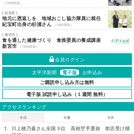
（14時間前）
[ 紀宝町 ]
地元に恩返しを 地域おこし協力隊員に就任
紀宝町出身の杉浦さん
（14時間前）
[ 新宮市 ]
食を通した健康づくり 食推委員の養成講座
新宮市
（14時間前）
会員ログイン
太平洋新聞
電子版
お申込み
ご購読申し込み月は無料
電子版 試読申し込み（１週間 無料）
アクセスランキング
今日
今週
今月
川上穂乃嘉さん全国３位 高校空手選抜 助言受け積