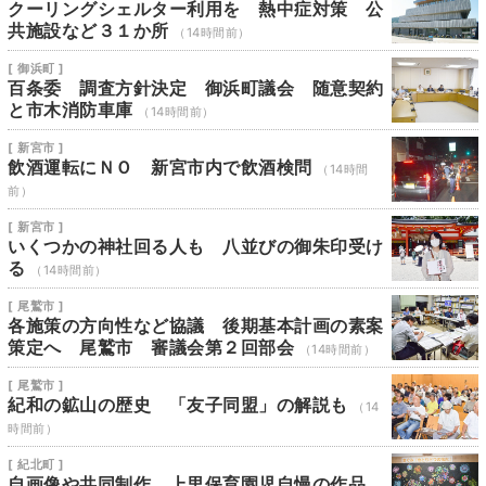
クーリングシェルター利用を 熱中症対策 公
共施設など３１か所
（14時間前）
[ 御浜町 ]
百条委 調査方針決定 御浜町議会 随意契約
と市木消防車庫
（14時間前）
[ 新宮市 ]
飲酒運転にＮＯ 新宮市内で飲酒検問
（14時間
前）
[ 新宮市 ]
いくつかの神社回る人も 八並びの御朱印受け
る
（14時間前）
[ 尾鷲市 ]
各施策の方向性など協議 後期基本計画の素案
策定へ 尾鷲市 審議会第２回部会
（14時間前）
[ 尾鷲市 ]
紀和の鉱山の歴史 「友子同盟」の解説も
（14
時間前）
[ 紀北町 ]
自画像や共同制作 上里保育園児自慢の作品