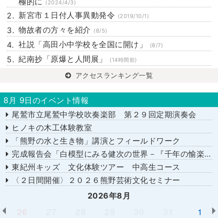
極的に
(2024/4/3)
新宮市１日付人事異動発令
(2019/10/1)
物故者の方々を紹介
(8/5)
社説「高田小中学校を全国に開け」
(8/7)
紀南抄「原爆と人間展」
(14時間前)
アクセスランキング一覧
8月 9日のイベント情報
尾鷲市立尾鷲中学校吹奏楽部 第２９回定期演奏会
ヒノキの木工体験教室
「熊野の水と生き物」講演とフィールドワーク
完成報告会「白模型にみる健次の世界－『千年の愉楽』『奇蹟』より－」
東紀州キッズ 文化体験ツアー 中高生コース
〈２日間開催〉２０２６熊野芸術文化セミナー
2026年8月
26
27
28
29
30
31
1