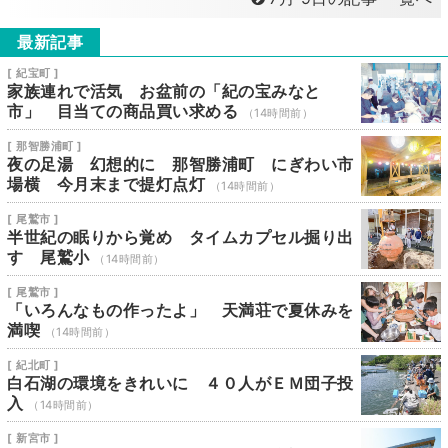
最新記事
[ 紀宝町 ]
家族連れで活気 お盆前の「紀の宝みなと
市」 目当ての商品買い求める
（14時間前）
[ 那智勝浦町 ]
夜の足湯 幻想的に 那智勝浦町 にぎわい市
場横 今月末まで提灯点灯
（14時間前）
[ 尾鷲市 ]
半世紀の眠りから覚め タイムカプセル掘り出
す 尾鷲小
（14時間前）
[ 尾鷲市 ]
「いろんなもの作ったよ」 天満荘で夏休みを
満喫
（14時間前）
[ 紀北町 ]
白石湖の環境をきれいに ４０人がＥＭ団子投
入
（14時間前）
[ 新宮市 ]