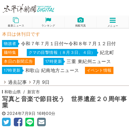
最新ニュース
ランキング
掲載写真
メニュー
本日は休刊日です
令和７年７月１日付〜令和８年７月１２日付
物故者
紀北町
麺特集
クマの目撃情報（８月３日、４日）
三重 東紀州ニュース
本日の新聞広告
17時更新
和歌山 紀南地方ニュース
17時更新
イベント情報
過去記事
7月 9日
和歌山県
新宮市
写真と音楽で節目祝う 世界遺産２０周年事
業
2024年7月9日
16時00分