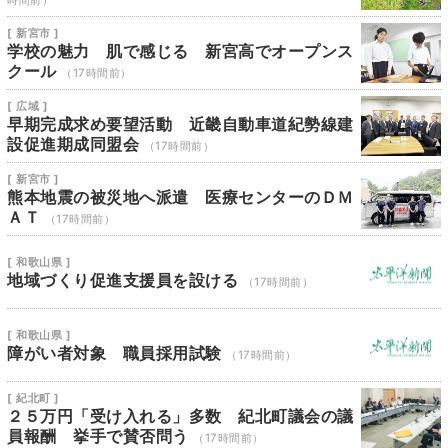
時間前）
[ 新宮市 ]
学校の魅力 肌で感じる 新宮高でオープンス
クール
（17時間前）
[ 広域 ]
早期完成求め要望活動 近畿自動車道紀勢線建
設促進期成同盟会
（17時間前）
[ 新宮市 ]
熊本地震の被災地へ派遣 医療センターのＤＭ
ＡＴ
（17時間前）
[ 和歌山県 ]
地域づくり促進支援員を設ける
（17時間前）
[ 和歌山県 ]
障がい者対象 職員採用試験
（17時間前）
[ 紀北町 ]
２５万円「受け入れる」多数 紀北町議会の議
員報酬 挙手で賛否問う
（17時間前）