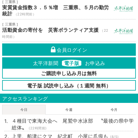
[ 三重県 ]
実質賃金指数３．５％増 三重県、５月の勤労
統計
（22時間前）
[ 三重県 ]
活動資金の寄付を 災害ボランティア支援
（22
時間前）
会員ログイン
太平洋新聞
電子版
お申込み
ご購読申し込み月は無料
電子版 試読申し込み（１週間 無料）
アクセスランキング
今日
今週
今月
４種目で東海大会へ 尾鷲中水泳部 〝最後の県中学
総体〟
(22時間前)
上里、船津にクマ 紀北町 小屋に爪痕も
(8/5)