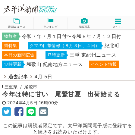
最新ニュース
ランキング
掲載写真
メニュー
令和７年７月１日付〜令和８年７月１２日付
物故者
紀北町
麺特集
クマの目撃情報（８月３日、４日）
三重 東紀州ニュース
本日の新聞広告
17時更新
和歌山 紀南地方ニュース
17時更新
イベント情報
過去記事
4月 5日
三重県
尾鷲市
今年は特に甘い 尾鷲甘夏 出荷始まる
2024年4月5日
16時00分
この記事は購読者限定です。太平洋新聞電子版に登録する
と続きをお読みいただけます。