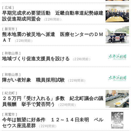
[ 広域 ]
早期完成求め要望活動 近畿自動車道紀勢線建
設促進期成同盟会
（22時間前）
[ 新宮市 ]
熊本地震の被災地へ派遣 医療センターのＤＭ
ＡＴ
（22時間前）
[ 和歌山県 ]
地域づくり促進支援員を設ける
（22時間前）
[ 和歌山県 ]
障がい者対象 職員採用試験
（22時間前）
[ 紀北町 ]
２５万円「受け入れる」多数 紀北町議会の議
員報酬 挙手で賛否問う
（22時間前）
[ 尾鷲市 ]
今年は観望に好条件 １２～１４日未明 ペル
セウス座流星群
（22時間前）