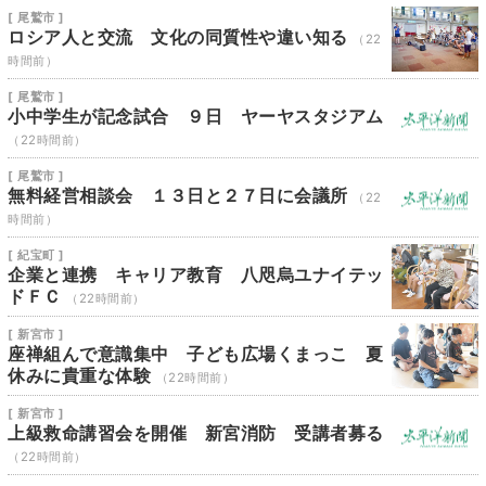
[ 尾鷲市 ]
ロシア人と交流 文化の同質性や違い知る
（22
時間前）
[ 尾鷲市 ]
小中学生が記念試合 ９日 ヤーヤスタジアム
（22時間前）
[ 尾鷲市 ]
無料経営相談会 １３日と２７日に会議所
（22
時間前）
[ 紀宝町 ]
企業と連携 キャリア教育 八咫烏ユナイテッ
ドＦＣ
（22時間前）
[ 新宮市 ]
座禅組んで意識集中 子ども広場くまっこ 夏
休みに貴重な体験
（22時間前）
[ 新宮市 ]
上級救命講習会を開催 新宮消防 受講者募る
（22時間前）