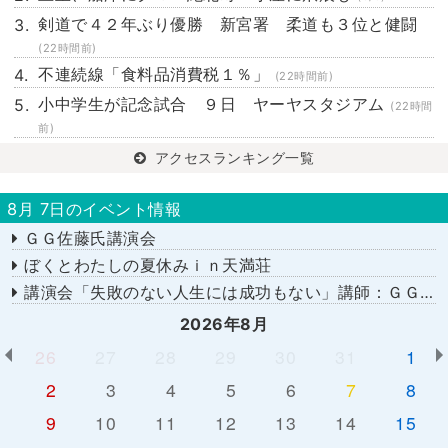
剣道で４２年ぶり優勝 新宮署 柔道も３位と健闘
(22時間前)
不連続線「食料品消費税１％」
(22時間前)
小中学生が記念試合 ９日 ヤーヤスタジアム
(22時間
前)
アクセスランキング一覧
8月 7日のイベント情報
ＧＧ佐藤氏講演会
ぼくとわたしの夏休みｉｎ天満荘
講演会「失敗のない人生には成功もない」講師：ＧＧ佐藤さん
2026年8月
26
27
28
29
30
31
1
2
3
4
5
6
7
8
9
10
11
12
13
14
15