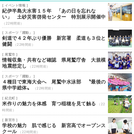
[ イベント情報 ]
紀伊半島大水害１５年 「あの日を忘れな
い」 土砂災害啓発センター 特別展示開催中
（22時間前）
[ スポーツ「躍動」 ]
剣道で４２年ぶり優勝 新宮署 柔道も３位と
健闘
（22時間前）
[ 尾鷲市 ]
情報収集・共有など確認 県尾鷲庁舎 大規模
地震想定し
（22時間前）
[ スポーツ「躍動」 ]
４種目で東海大会へ 尾鷲中水泳部 〝最後の
県中学総体〟
（22時間前）
[ 紀北町 ]
米作りの魅力を体感 育つ稲穂を見て触る
（22
時間前）
[ 新宮市 ]
学校の魅力 肌で感じる 新宮高でオープンス
クール
（22時間前）