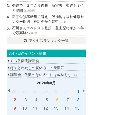
剣道で４２年ぶり優勝 新宮署 柔道も３位
と健闘
(13時間前)
新庁舎は移転建て替え 候補地は福祉健康セ
ンター周辺 検討委から答申
(8/4)
石川さんエベレスト登頂 登山歴わずか５年
で最高峰へ
(8/4)
アクセスランキング一覧
8月 7日のイベント情報
ＧＧ佐藤氏講演会
ぼくとわたしの夏休みｉｎ天満荘
講演会「失敗のない人生には成功もない」講師：ＧＧ佐藤さん
2026年8月
26
27
28
29
30
31
1
2
3
4
5
6
7
8
9
10
11
12
13
14
15