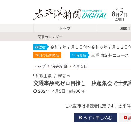
2026
8
7
月
日
金曜日
トップ
和歌
記事カレンダー
令和７年７月１日付〜令和８年７月１２日
物故者
三重 東紀州ニュース
本日の新聞広告
17時更新
トップ
過去記事
4月 5日
和歌山県
新宮市
交通事故死ゼロ目指し 決起集会で士気
2024年4月5日
16時00分
この記事は購読者限定です。太平洋
今すぐ申し込む