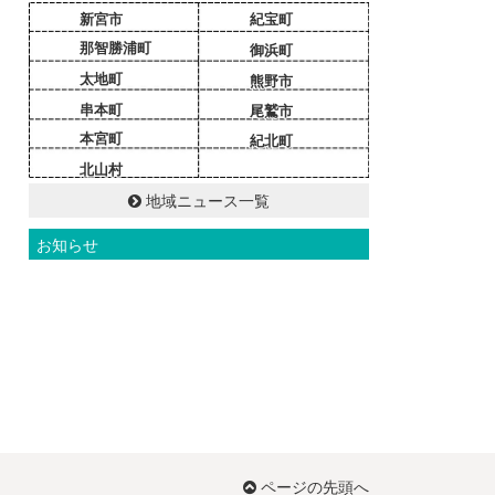
新宮市
紀宝町
那智勝浦町
御浜町
太地町
熊野市
串本町
尾鷲市
本宮町
紀北町
北山村
地域ニュース一覧
お知らせ
ページの先頭へ