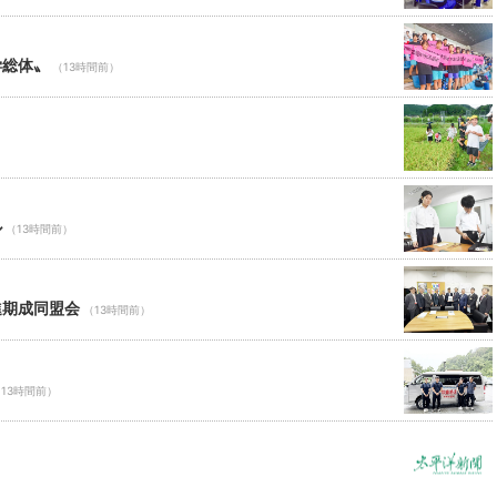
学総体〟
（13時間前）
ル
（13時間前）
進期成同盟会
（13時間前）
13時間前）