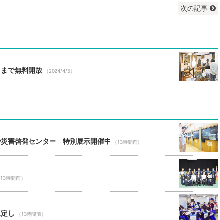
次の記事
日まで無料開放
（2024/4/5）
砂災害啓発センター 特別展示開催中
（13時間前）
13時間前）
想定し
（13時間前）