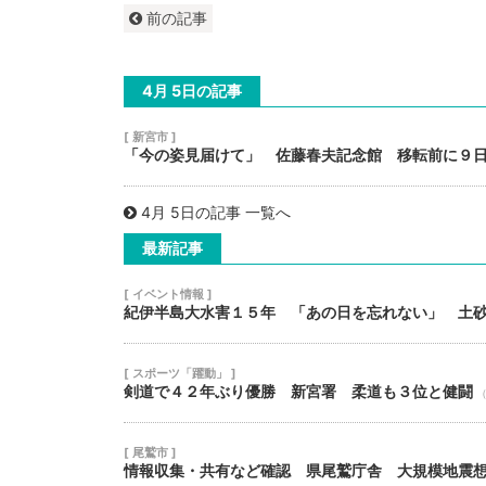
前の記事
4月 5日の記事
[ 新宮市 ]
「今の姿見届けて」 佐藤春夫記念館 移転前に９
4月 5日の記事 一覧へ
最新記事
[ イベント情報 ]
紀伊半島大水害１５年 「あの日を忘れない」 土
[ スポーツ「躍動」 ]
剣道で４２年ぶり優勝 新宮署 柔道も３位と健闘
（
[ 尾鷲市 ]
情報収集・共有など確認 県尾鷲庁舎 大規模地震