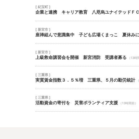
[ 紀宝町 ]
企業と連携 キャリア教育 八咫烏ユナイテッドＦ
[ 新宮市 ]
座禅組んで意識集中 子ども広場くまっこ 夏休み
[ 新宮市 ]
上級救命講習会を開催 新宮消防 受講者募る
（13時
[ 三重県 ]
実質賃金指数３．５％増 三重県、５月の勤労統計
（
[ 三重県 ]
活動資金の寄付を 災害ボランティア支援
（13時間前）