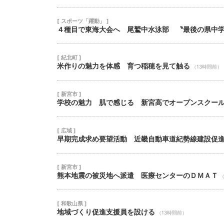
[ スポーツ「躍動」 ]
４種目で東海大会へ 尾鷲中水泳部 〝最後の県中
[ 紀北町 ]
米作りの魅力を体感 育つ稲穂を見て触る
（13時間前）
[ 新宮市 ]
学校の魅力 肌で感じる 新宮高でオープンスクー
[ 広域 ]
早期完成求め要望活動 近畿自動車道紀勢線建設促
[ 新宮市 ]
熊本地震の被災地へ派遣 医療センターのＤＭＡＴ
（
[ 和歌山県 ]
地域づくり促進支援員を設ける
（13時間前）