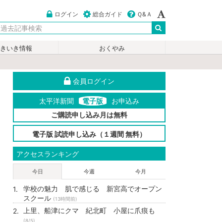
ログイン
総合ガイド
Ｑ&Ａ
いきいき情報
おくやみ
会員ログイン
太平洋新聞
電子版
お申込み
ご購読申し込み月は無料
電子版 試読申し込み（１週間 無料）
アクセスランキング
今日
今週
今月
学校の魅力 肌で感じる 新宮高でオープン
スクール
(13時間前)
上里、船津にクマ 紀北町 小屋に爪痕も
(8/5)