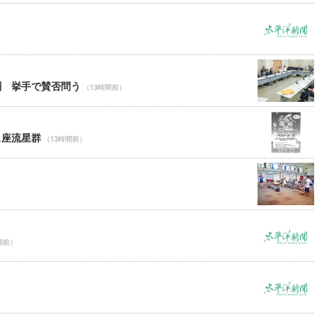
酬 挙手で賛否問う
（13時間前）
ス座流星群
（13時間前）
間前）