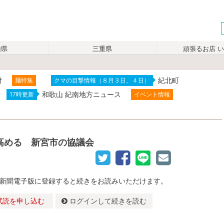
山県
三重県
頑張るお店 
付
紀北町
麺特集
クマの目撃情報（８月３日、４日）
和歌山 紀南地方ニュース
17時更新
イベント情報
高める 新宮市の協議会
新聞電子版に登録すると続きをお読みいただけます。
試読を申し込む
ログインして続きを読む