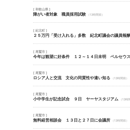
[ 和歌山県 ]
障がい者対象 職員採用試験
（13時間前）
[ 紀北町 ]
２５万円「受け入れる」多数 紀北町議会の議員報
[ 尾鷲市 ]
今年は観望に好条件 １２～１４日未明 ペルセウ
[ 尾鷲市 ]
ロシア人と交流 文化の同質性や違い知る
（13時間前）
[ 尾鷲市 ]
小中学生が記念試合 ９日 ヤーヤスタジアム
（13時
[ 尾鷲市 ]
無料経営相談会 １３日と２７日に会議所
（13時間前）