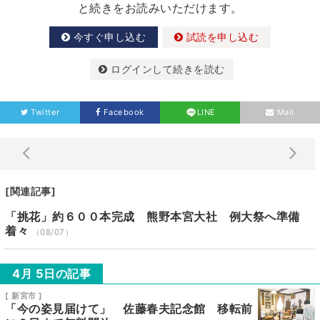
と続きをお読みいただけます。
今すぐ申し込む
試読を申し込む
ログインして続きを読む
Twitter
Facebook
LINE
Mail
[関連記事]
「挑花」約６００本完成 熊野本宮大社 例大祭へ準備
着々
（08/07）
4月 5日の記事
[ 新宮市 ]
「今の姿見届けて」 佐藤春夫記念館 移転前