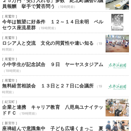
２５万円「受け入れる」多数 紀北町議会の議
員報酬 挙手で賛否問う
（19時間前）
[ 尾鷲市 ]
今年は観望に好条件 １２～１４日未明 ペル
セウス座流星群
（19時間前）
[ 尾鷲市 ]
ロシア人と交流 文化の同質性や違い知る
（19
時間前）
[ 尾鷲市 ]
小中学生が記念試合 ９日 ヤーヤスタジアム
（19時間前）
[ 尾鷲市 ]
無料経営相談会 １３日と２７日に会議所
（19
時間前）
[ 紀宝町 ]
企業と連携 キャリア教育 八咫烏ユナイテッ
ドＦＣ
（19時間前）
[ 新宮市 ]
座禅組んで意識集中 子ども広場くまっこ 夏