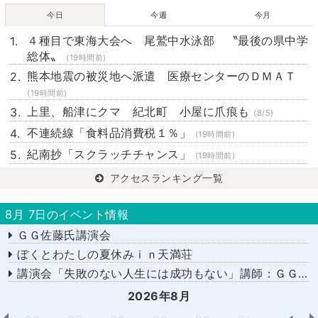
今日
今週
今月
４種目で東海大会へ 尾鷲中水泳部 〝最後の県中学
総体〟
(19時間前)
熊本地震の被災地へ派遣 医療センターのＤＭＡＴ
(19時間前)
上里、船津にクマ 紀北町 小屋に爪痕も
(8/5)
不連続線「食料品消費税１％」
(19時間前)
紀南抄「スクラッチチャンス」
(19時間前)
アクセスランキング一覧
8月 7日のイベント情報
ＧＧ佐藤氏講演会
ぼくとわたしの夏休みｉｎ天満荘
講演会「失敗のない人生には成功もない」講師：ＧＧ佐藤さん
2026年8月