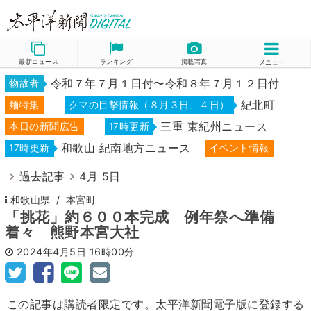
最新ニュース
ランキング
掲載写真
メニュー
令和７年７月１日付〜令和８年７月１２日付
物故者
紀北町
麺特集
クマの目撃情報（８月３日、４日）
三重 東紀州ニュース
本日の新聞広告
17時更新
和歌山 紀南地方ニュース
17時更新
イベント情報
過去記事
4月 5日
和歌山県
本宮町
「挑花」約６００本完成 例年祭へ準備
着々 熊野本宮大社
2024年4月5日
16時00分
この記事は購読者限定です。太平洋新聞電子版に登録する