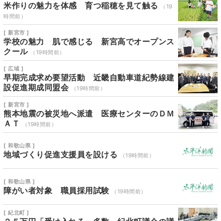
米作りの魅力を体感 育つ稲穂を見て触る
（19
時間前）
[ 新宮市 ]
学校の魅力 肌で感じる 新宮高でオープンス
クール
（19時間前）
[ 広域 ]
早期完成求め要望活動 近畿自動車道紀勢線建
設促進期成同盟会
（19時間前）
[ 新宮市 ]
熊本地震の被災地へ派遣 医療センターのＤＭ
ＡＴ
（19時間前）
[ 和歌山県 ]
地域づくり促進支援員を設ける
（19時間前）
[ 和歌山県 ]
障がい者対象 職員採用試験
（19時間前）
[ 紀北町 ]