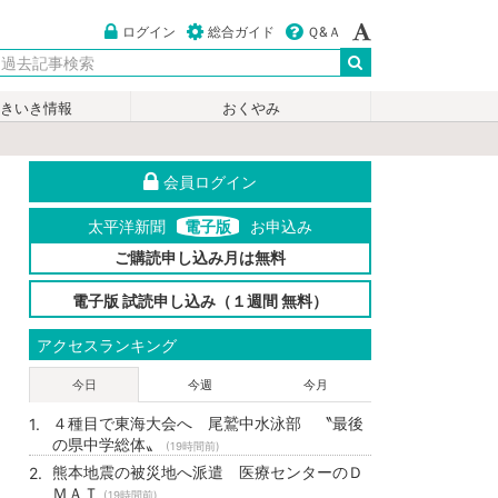
ログイン
総合ガイド
Ｑ&Ａ
いきいき情報
おくやみ
会員ログイン
太平洋新聞
電子版
お申込み
ご購読申し込み月は無料
電子版 試読申し込み（１週間 無料）
アクセスランキング
今日
今週
今月
４種目で東海大会へ 尾鷲中水泳部 〝最後
の県中学総体〟
(19時間前)
熊本地震の被災地へ派遣 医療センターのＤ
ＭＡＴ
(19時間前)