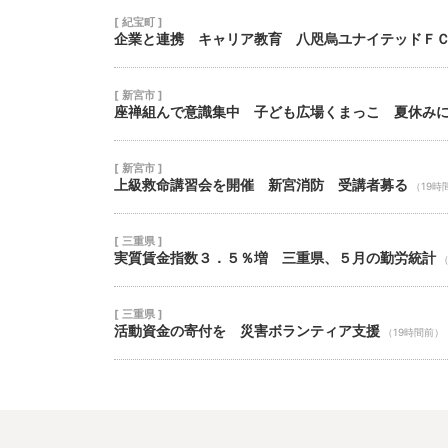
[ 紀宝町 ]
企業と連携 キャリア教育 八咫烏ユナイテッドＦ
[ 新宮市 ]
座禅組んで意識集中 子ども広場くまっこ 夏休み
[ 新宮市 ]
上級救命講習会を開催 新宮消防 受講者募る
（19時
[ 三重県 ]
実質賃金指数３．５％増 三重県、５月の勤労統計
（
[ 三重県 ]
活動資金の寄付を 災害ボランティア支援
（19時間前）