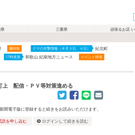
山県
三重県
頑張るお店 
付
紀北町
麺特集
クマの目撃情報（８月３日、４日）
和歌山 紀南地方ニュース
17時更新
イベント情報
打上 配信・ＰＶ等対策進める
新聞電子版に登録すると続きをお読みいただけます。
試読を申し込む
ログインして続きを読む