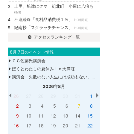
上里、船津にクマ 紀北町 小屋に爪痕も
(8/5)
不連続線「食料品消費税１％」
(19時間前)
紀南抄「スクラッチチャンス」
(19時間前)
アクセスランキング一覧
8月 7日のイベント情報
ＧＧ佐藤氏講演会
ぼくとわたしの夏休みｉｎ天満荘
講演会「失敗のない人生には成功もない」講師：ＧＧ佐藤さん
2026年8月
26
27
28
29
30
31
1
2
3
4
5
6
7
8
9
10
11
12
13
14
15
16
17
18
19
20
21
22