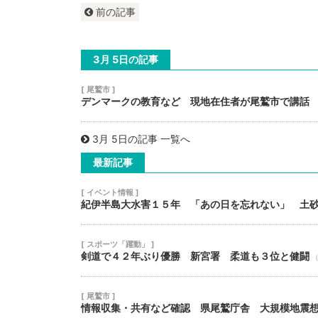
前の記事
3月 5日の記事
[ 尾鷲市 ]
デンマークの教育など 現地在住者が尾鷲市で講話
3月 5日の記事 一覧へ
最新記事
[ イベント情報 ]
紀伊半島大水害１５年 「あの日を忘れない」 土
[ スポーツ「躍動」 ]
剣道で４２年ぶり優勝 新宮署 柔道も３位と健闘
（
[ 尾鷲市 ]
情報収集・共有など確認 県尾鷲庁舎 大規模地震