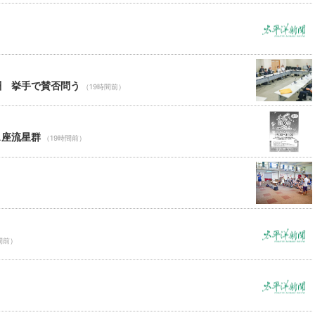
酬 挙手で賛否問う
（19時間前）
ス座流星群
（19時間前）
間前）