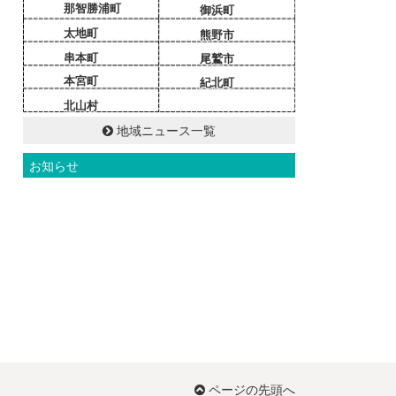
那智勝浦町
御浜町
太地町
熊野市
串本町
尾鷲市
本宮町
紀北町
北山村
地域ニュース一覧
お知らせ
ページの先頭へ