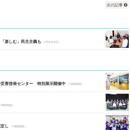
次の記事
 「楽しむ」民主主義も
（2024/3/5）
砂災害啓発センター 特別展示開催中
（19時間前）
19時間前）
想定し
（19時間前）