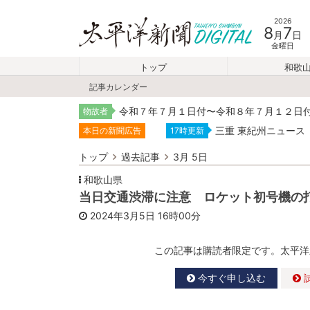
2026
8
7
月
日
金曜日
トップ
和歌
記事カレンダー
令和７年７月１日付〜令和８年７月１２日
物故者
三重 東紀州ニュース
本日の新聞広告
17時更新
トップ
過去記事
3月 5日
和歌山県
当日交通渋滞に注意 ロケット初号機の
2024年3月5日
16時00分
この記事は購読者限定です。太平洋
今すぐ申し込む