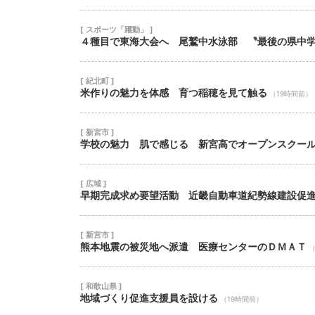
[ スポーツ「躍動」 ]
４種目で東海大会へ 尾鷲中水泳部 〝最後の県中
[ 紀北町 ]
米作りの魅力を体感 育つ稲穂を見て触る
（19時間前）
[ 新宮市 ]
学校の魅力 肌で感じる 新宮高でオープンスクー
[ 広域 ]
早期完成求め要望活動 近畿自動車道紀勢線建設促
[ 新宮市 ]
熊本地震の被災地へ派遣 医療センターのＤＭＡＴ
（
[ 和歌山県 ]
地域づくり促進支援員を設ける
（19時間前）