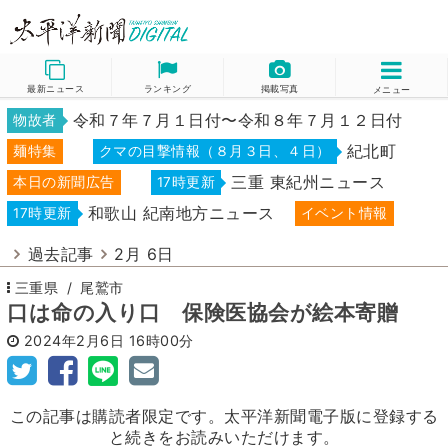
最新ニュース
ランキング
掲載写真
メニュー
令和７年７月１日付〜令和８年７月１２日付
物故者
紀北町
麺特集
クマの目撃情報（８月３日、４日）
三重 東紀州ニュース
本日の新聞広告
17時更新
和歌山 紀南地方ニュース
17時更新
イベント情報
過去記事
2月 6日
三重県
尾鷲市
口は命の入り口 保険医協会が絵本寄贈
2024年2月6日
16時00分
この記事は購読者限定です。太平洋新聞電子版に登録する
と続きをお読みいただけます。