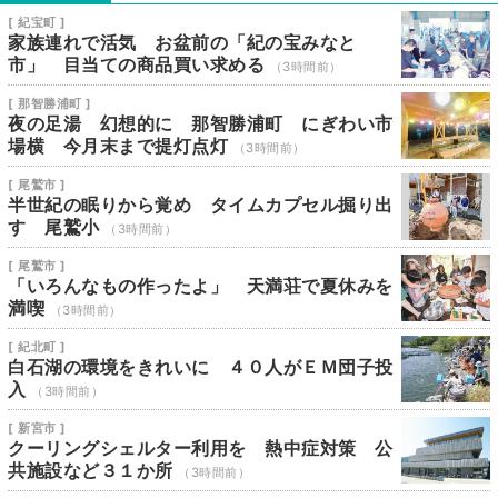
[ 紀宝町 ]
家族連れで活気 お盆前の「紀の宝みなと
市」 目当ての商品買い求める
（3時間前）
[ 那智勝浦町 ]
夜の足湯 幻想的に 那智勝浦町 にぎわい市
場横 今月末まで提灯点灯
（3時間前）
[ 尾鷲市 ]
半世紀の眠りから覚め タイムカプセル掘り出
す 尾鷲小
（3時間前）
[ 尾鷲市 ]
「いろんなもの作ったよ」 天満荘で夏休みを
満喫
（3時間前）
[ 紀北町 ]
白石湖の環境をきれいに ４０人がＥＭ団子投
入
（3時間前）
[ 新宮市 ]
クーリングシェルター利用を 熱中症対策 公
共施設など３１か所
（3時間前）