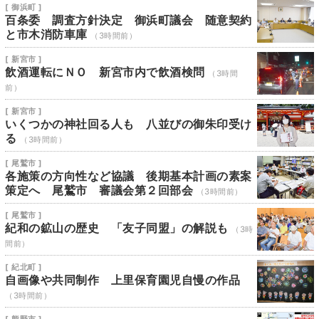
[ 御浜町 ]
百条委 調査方針決定 御浜町議会 随意契約
と市木消防車庫
（3時間前）
[ 新宮市 ]
飲酒運転にＮＯ 新宮市内で飲酒検問
（3時間
前）
[ 新宮市 ]
いくつかの神社回る人も 八並びの御朱印受け
る
（3時間前）
[ 尾鷲市 ]
各施策の方向性など協議 後期基本計画の素案
策定へ 尾鷲市 審議会第２回部会
（3時間前）
[ 尾鷲市 ]
紀和の鉱山の歴史 「友子同盟」の解説も
（3時
間前）
[ 紀北町 ]
自画像や共同制作 上里保育園児自慢の作品
（3時間前）