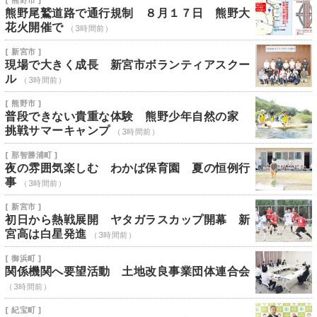
[ 熊野市 ]
熊野尾鷲道路で通行規制 ８月１７日 熊野大
花火開催で
（3時間前）
[ 新宮市 ]
現場で大きく成長 新宮市ボランティアスクー
ル
（3時間前）
[ 熊野市 ]
普段できない貴重な体験 熊野少年自然の家
挑戦サマーキャンプ
（3時間前）
[ 那智勝浦町 ]
夜の雰囲気楽しむ わかば保育園 夏の恒例行
事
（3時間前）
[ 新宮市 ]
初日から熱戦展開 ヤタガラスカップ開幕 新
宮高は白星発進
（3時間前）
[ 御浜町 ]
関係機関へ要望活動 土地改良事業団体連合会
（3時間前）
[ 紀宝町 ]