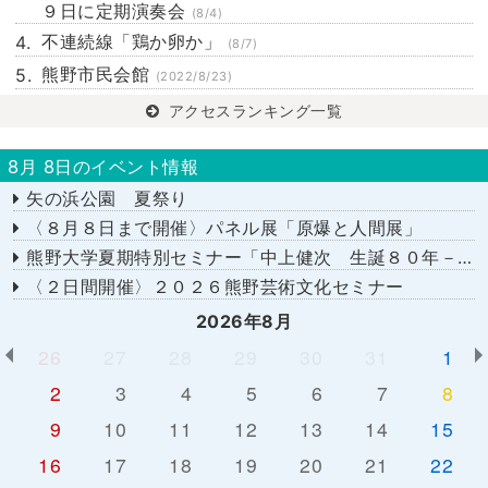
９日に定期演奏会
(8/4)
不連続線「鶏か卵か」
(8/7)
熊野市民会館
(2022/8/23)
アクセスランキング一覧
8月 8日のイベント情報
矢の浜公園 夏祭り
〈８月８日まで開催〉パネル展「原爆と人間展」
熊野大学夏期特別セミナー「中上健次 生誕８０年－時代へのまなざし－」
〈２日間開催〉２０２６熊野芸術文化セミナー
2026年8月
26
27
28
29
30
31
1
2
3
4
5
6
7
8
9
10
11
12
13
14
15
16
17
18
19
20
21
22