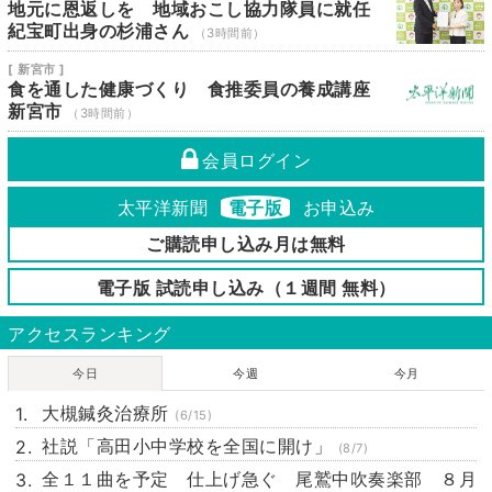
地元に恩返しを 地域おこし協力隊員に就任
紀宝町出身の杉浦さん
（3時間前）
[ 新宮市 ]
食を通した健康づくり 食推委員の養成講座
新宮市
（3時間前）
会員ログイン
太平洋新聞
電子版
お申込み
ご購読申し込み月は無料
電子版 試読申し込み（１週間 無料）
アクセスランキング
今日
今週
今月
大槻鍼灸治療所
(6/15)
社説「高田小中学校を全国に開け」
(8/7)
全１１曲を予定 仕上げ急ぐ 尾鷲中吹奏楽部 ８月