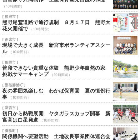
（10時間前）
[ 熊野市 ]
熊野尾鷲道路で通行規制 ８月１７日 熊野大
花火開催で
（10時間前）
[ 新宮市 ]
現場で大きく成長 新宮市ボランティアスクー
ル
（10時間前）
[ 熊野市 ]
普段できない貴重な体験 熊野少年自然の家
挑戦サマーキャンプ
（10時間前）
[ 那智勝浦町 ]
夜の雰囲気楽しむ わかば保育園 夏の恒例行
事
（10時間前）
[ 新宮市 ]
初日から熱戦展開 ヤタガラスカップ開幕 新
宮高は白星発進
（10時間前）
[ 御浜町 ]
関係機関へ要望活動 土地改良事業団体連合会