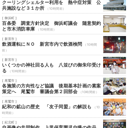
クーリングシェルター利用を 熱中症対策 公
共施設など３１か所
（10時間前）
[ 御浜町 ]
百条委 調査方針決定 御浜町議会 随意契約
と市木消防車庫
（10時間前）
[ 新宮市 ]
飲酒運転にＮＯ 新宮市内で飲酒検問
（10時間
前）
[ 新宮市 ]
いくつかの神社回る人も 八並びの御朱印受け
る
（10時間前）
[ 尾鷲市 ]
各施策の方向性など協議 後期基本計画の素案
策定へ 尾鷲市 審議会第２回部会
（10時間前）
[ 尾鷲市 ]
紀和の鉱山の歴史 「友子同盟」の解説も
（10
時間前）
[ 紀北町 ]
自画像や共同制作 上里保育園児自慢の作品