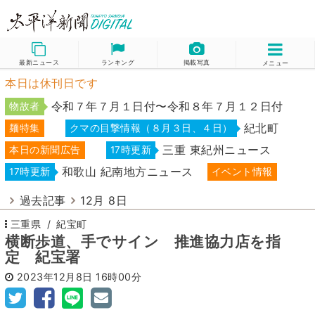
最新ニュース
ランキング
掲載写真
メニュー
本日は休刊日です
令和７年７月１日付〜令和８年７月１２日付
物故者
紀北町
麺特集
クマの目撃情報（８月３日、４日）
三重 東紀州ニュース
本日の新聞広告
17時更新
和歌山 紀南地方ニュース
17時更新
イベント情報
過去記事
12月 8日
三重県
紀宝町
横断歩道、手でサイン 推進協力店を指
定 紀宝署
2023年12月8日
16時00分