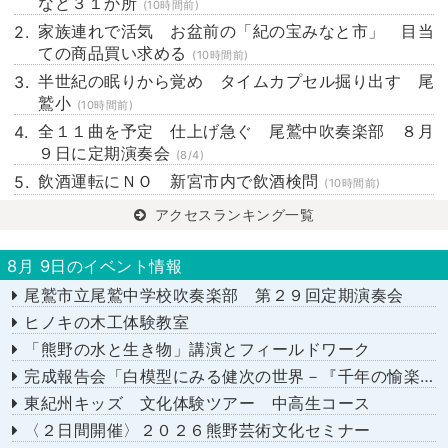
など３１か所
(10時間前)
家族連れで活気 お盆前の「紀の宝みなと市」 目当
ての商品買い求める
(10時間前)
半世紀の眠りから覚め タイムカプセル掘り出す 尾
鷲小
(10時間前)
全１１曲を予定 仕上げ急ぐ 尾鷲中吹奏楽部 ８月
９日に定期演奏会
(8/4)
飲酒運転にＮＯ 新宮市内で飲酒検問
(10時間前)
アクセスランキング一覧
8月 9日のイベント情報
尾鷲市立尾鷲中学校吹奏楽部 第２９回定期演奏会
ヒノキの木工体験教室
「熊野の水と生き物」講演とフィールドワーク
完成報告会「白模型にみる健次の世界－『千年の愉楽』『奇蹟』より－」
東紀州キッズ 文化体験ツアー 中高生コース
〈２日間開催〉２０２６熊野芸術文化セミナー