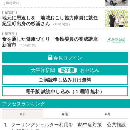
（10時間前）
[ 紀宝町 ]
地元に恩返しを 地域おこし協力隊員に就任
紀宝町出身の杉浦さん
（10時間前）
[ 新宮市 ]
食を通した健康づくり 食推委員の養成講座
新宮市
（10時間前）
会員ログイン
太平洋新聞
電子版
お申込み
ご購読申し込み月は無料
電子版 試読申し込み（１週間 無料）
アクセスランキング
今日
今週
今月
クーリングシェルター利用を 熱中症対策 公共施設