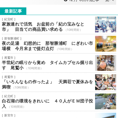
最新記事
[ 紀宝町 ]
家族連れで活気 お盆前の「紀の宝みなと
市」 目当ての商品買い求める
（10時間前）
[ 那智勝浦町 ]
夜の足湯 幻想的に 那智勝浦町 にぎわい市
場横 今月末まで提灯点灯
（10時間前）
[ 尾鷲市 ]
半世紀の眠りから覚め タイムカプセル掘り出
す 尾鷲小
（10時間前）
[ 尾鷲市 ]
「いろんなもの作ったよ」 天満荘で夏休みを
満喫
（10時間前）
[ 紀北町 ]
白石湖の環境をきれいに ４０人がＥＭ団子投
入
（10時間前）
[ 新宮市 ]