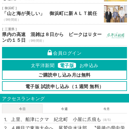
[ 御浜町 ]
「山と海が美しい」 御浜町に新ＡＬＴ就任
（9時間前）
[ 三重県 ]
県内の高速 混雑は８日から ピークはＵター
ンの１５日
（9時間前）
会員ログイン
太平洋新聞
電子版
お申込み
ご購読申し込み月は無料
電子版 試読申し込み（１週間 無料）
アクセスランキング
今日
今週
今月
上里、船津にクマ 紀北町 小屋に爪痕も
(8/5)
４種目で東海大会へ 尾鷲中水泳部 〝最後の県中学