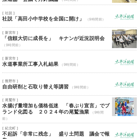
[ 社説 ]
社説「高田小中学校を全国に開け」
（9時間前）
[ 新宮市 ]
「信頼大切に成長を」 キナンが近況説明会
（9時間前）
[ 新宮市 ]
水道事業所工事入札結果
（9時間前）
[ 熊野市 ]
自由研削と石取り替え等講習
（9時間前）
[ 尾鷲市 ]
水揚げ量増加も価格低迷 「春ぶり宣言」でブ
ランド化図る ２０２４年の尾鷲漁業
（9時間
前）
[ 紀北町 ]
不起訴「非常に残念」 盛り土問題 議会で報