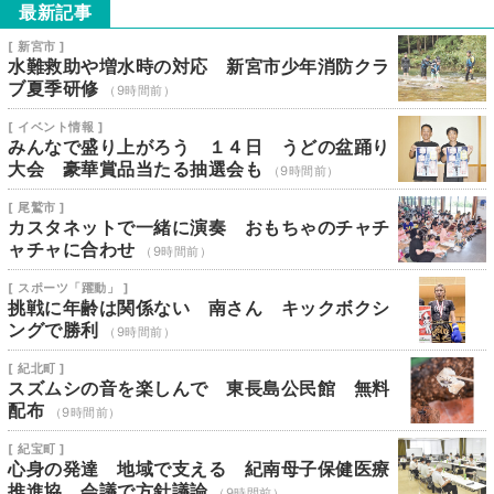
最新記事
[ 新宮市 ]
水難救助や増水時の対応 新宮市少年消防クラ
ブ夏季研修
（9時間前）
[ イベント情報 ]
みんなで盛り上がろう １４日 うどの盆踊り
大会 豪華賞品当たる抽選会も
（9時間前）
[ 尾鷲市 ]
カスタネットで一緒に演奏 おもちゃのチャチ
ャチャに合わせ
（9時間前）
[ スポーツ「躍動」 ]
挑戦に年齢は関係ない 南さん キックボクシ
ングで勝利
（9時間前）
[ 紀北町 ]
スズムシの音を楽しんで 東長島公民館 無料
配布
（9時間前）
[ 紀宝町 ]
心身の発達 地域で支える 紀南母子保健医療
推進協 会議で方針議論
（9時間前）