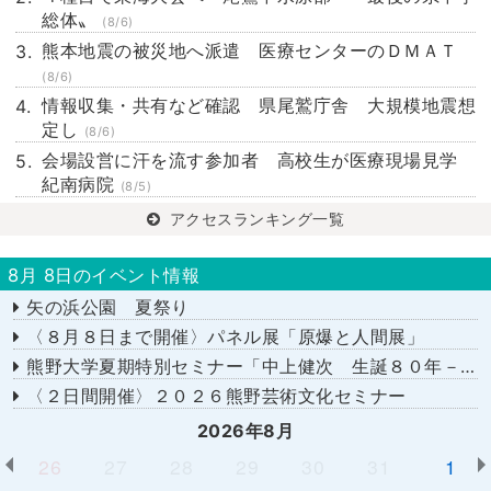
総体〟
(8/6)
熊本地震の被災地へ派遣 医療センターのＤＭＡＴ
(8/6)
情報収集・共有など確認 県尾鷲庁舎 大規模地震想
定し
(8/6)
会場設営に汗を流す参加者 高校生が医療現場見学
紀南病院
(8/5)
アクセスランキング一覧
8月 8日のイベント情報
矢の浜公園 夏祭り
〈８月８日まで開催〉パネル展「原爆と人間展」
熊野大学夏期特別セミナー「中上健次 生誕８０年－時代へのまなざし－」
〈２日間開催〉２０２６熊野芸術文化セミナー
2026年8月
26
27
28
29
30
31
1