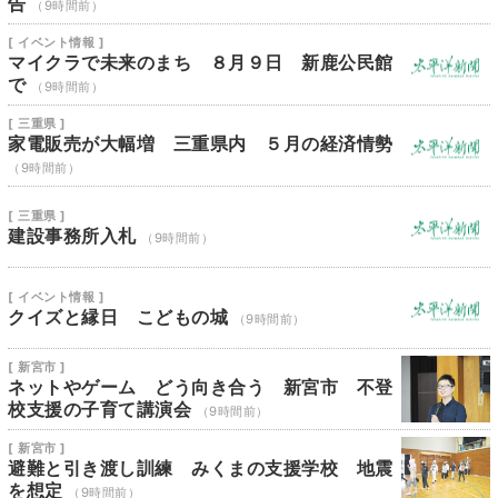
告
（9時間前）
[ イベント情報 ]
マイクラで未来のまち ８月９日 新鹿公民館
で
（9時間前）
[ 三重県 ]
家電販売が大幅増 三重県内 ５月の経済情勢
（9時間前）
[ 三重県 ]
建設事務所入札
（9時間前）
[ イベント情報 ]
クイズと縁日 こどもの城
（9時間前）
[ 新宮市 ]
ネットやゲーム どう向き合う 新宮市 不登
校支援の子育て講演会
（9時間前）
[ 新宮市 ]
避難と引き渡し訓練 みくまの支援学校 地震
を想定
（9時間前）