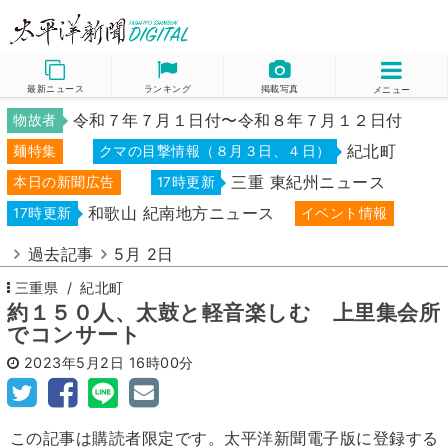
最新ニュース
ランキング
掲載写真
メニュー
令和７年７月１日付〜令和８年７月１２日付
物故者
紀北町
麺特集
クマの目撃情報（８月３日、４日）
三重 東紀州ニュース
本日の新聞広告
17時更新
和歌山 紀南地方ニュース
17時更新
イベント情報
過去記事
5月 2日
三重県
紀北町
約１５０人、太鼓と軽音楽しむ 上里集会所
でコンサート
2023年5月2日
16時00分
この記事は購読者限定です。太平洋新聞電子版に登録する