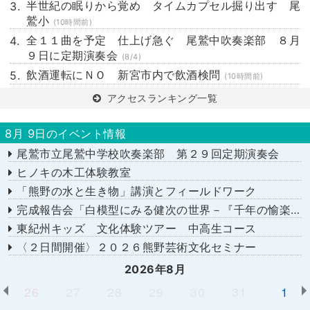
半世紀の眠りから覚め タイムカプセル掘り出す 尾
鷲小
(10時間前)
全１１曲を予定 仕上げ急ぐ 尾鷲中吹奏楽部 ８月
９日に定期演奏会
(8/4)
飲酒運転にＮＯ 新宮市内で飲酒検問
(10時間前)
アクセスランキング一覧
8月 9日のイベント情報
尾鷲市立尾鷲中学校吹奏楽部 第２９回定期演奏会
ヒノキの木工体験教室
「熊野の水と生き物」講演とフィールドワーク
完成報告会「白模型にみる健次の世界－『千年の愉楽』『奇蹟』より－」
東紀州キッズ 文化体験ツアー 中高生コース
〈２日間開催〉２０２６熊野芸術文化セミナー
2026年8月
26
27
28
29
30
31
1