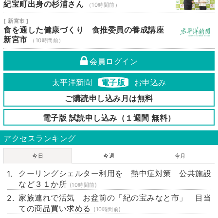
紀宝町出身の杉浦さん
（10時間前）
[ 新宮市 ]
食を通した健康づくり 食推委員の養成講座
新宮市
（10時間前）
会員ログイン
太平洋新聞
電子版
お申込み
ご購読申し込み月は無料
電子版 試読申し込み（１週間 無料）
アクセスランキング
今日
今週
今月
クーリングシェルター利用を 熱中症対策 公共施設
など３１か所
(10時間前)
家族連れで活気 お盆前の「紀の宝みなと市」 目当
ての商品買い求める
(10時間前)