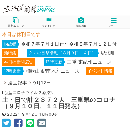
最新ニュース
ランキング
掲載写真
メニュー
本日は休刊日です
令和７年７月１日付〜令和８年７月１２日付
物故者
紀北町
麺特集
クマの目撃情報（８月３日、４日）
三重 東紀州ニュース
本日の新聞広告
17時更新
和歌山 紀南地方ニュース
17時更新
イベント情報
過去記事
9月12日
新型コロナウイルス感染症
土・日で計２３７２人 三重県のコロナ
（９月１０日、１１日発表）
2022年9月12日
16時00分