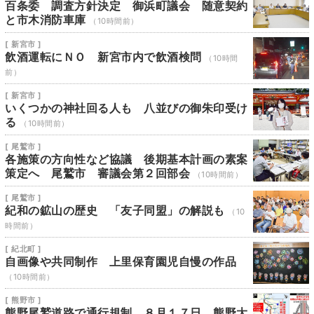
百条委 調査方針決定 御浜町議会 随意契約
と市木消防車庫
（10時間前）
[ 新宮市 ]
飲酒運転にＮＯ 新宮市内で飲酒検問
（10時間
前）
[ 新宮市 ]
いくつかの神社回る人も 八並びの御朱印受け
る
（10時間前）
[ 尾鷲市 ]
各施策の方向性など協議 後期基本計画の素案
策定へ 尾鷲市 審議会第２回部会
（10時間前）
[ 尾鷲市 ]
紀和の鉱山の歴史 「友子同盟」の解説も
（10
時間前）
[ 紀北町 ]
自画像や共同制作 上里保育園児自慢の作品
（10時間前）
[ 熊野市 ]
熊野尾鷲道路で通行規制 ８月１７日 熊野大