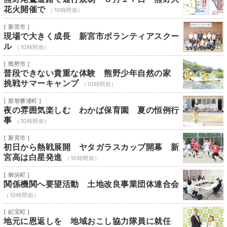
花火開催で
（10時間前）
[ 新宮市 ]
現場で大きく成長 新宮市ボランティアスクー
ル
（10時間前）
[ 熊野市 ]
普段できない貴重な体験 熊野少年自然の家
挑戦サマーキャンプ
（10時間前）
[ 那智勝浦町 ]
夜の雰囲気楽しむ わかば保育園 夏の恒例行
事
（10時間前）
[ 新宮市 ]
初日から熱戦展開 ヤタガラスカップ開幕 新
宮高は白星発進
（10時間前）
[ 御浜町 ]
関係機関へ要望活動 土地改良事業団体連合会
（10時間前）
[ 紀宝町 ]
地元に恩返しを 地域おこし協力隊員に就任