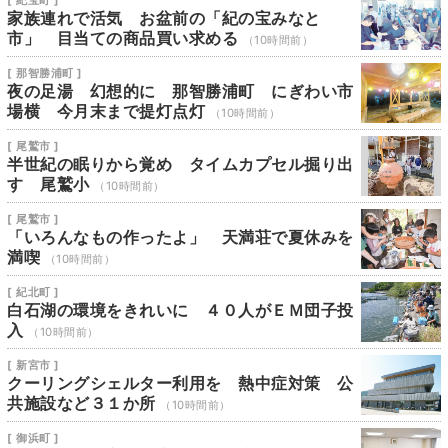
[ 紀宝町 ]
家族連れで活気 お盆前の「紀の宝みなと
市」 目当ての商品買い求める
（10時間前）
[ 那智勝浦町 ]
夜の足湯 幻想的に 那智勝浦町 にぎわい市
場横 今月末まで提灯点灯
（10時間前）
[ 尾鷲市 ]
半世紀の眠りから覚め タイムカプセル掘り出
す 尾鷲小
（10時間前）
[ 尾鷲市 ]
「いろんなもの作ったよ」 天満荘で夏休みを
満喫
（10時間前）
[ 紀北町 ]
白石湖の環境をきれいに ４０人がＥＭ団子投
入
（10時間前）
[ 新宮市 ]
クーリングシェルター利用を 熱中症対策 公
共施設など３１か所
（10時間前）
[ 御浜町 ]