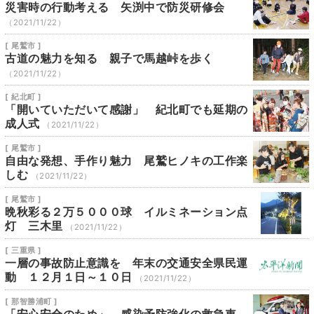
災害時の行動考える 矢渕中で防災研修会
（2021/11/22）
[ 尾鷲市 ]
古道の魅力を知る 親子で馬越峠を歩く
（2021/11/22）
[ 紀北町 ]
「開いていただいて感謝」 紀北町でも延期の
成人式
（2021/11/22）
[ 尾鷲市 ]
自由な発想、手作り魅力 尾鷲ヒノキの工作楽
しむ
（2021/11/22）
[ 尾鷲市 ]
晩秋彩る２万５０００球 イルミネーション点
灯 三木里
（2021/11/22）
[ 三重県 ]
一層の事故防止意識を 年末の交通安全県民運
動 １２月１日～１０日
（2021/11/22）
[ 那智勝浦町 ]
「安心安全のため」 感染予防強化の救急車