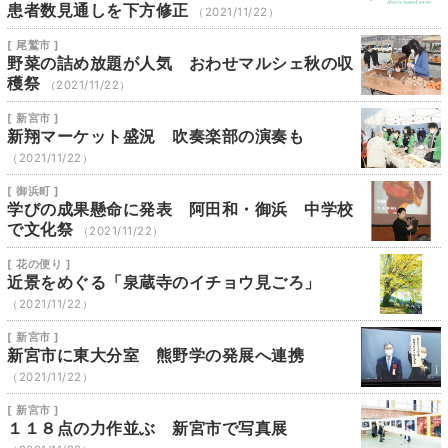
患者数見通しを下方修正
（2021/11/22）
[ 尾鷲市 ]
野菜の詰め放題が人気 おわせマルシェ秋の収
穫祭
（2021/11/22）
[ 新宮市 ]
新翔マーケット盛況 吹奏楽部の演奏も
（2021/11/22）
[ 御浜町 ]
学びの成果懸命に発表 阿田和・御浜 中学校
で文化祭
（2021/11/22）
[ 花の便り ]
近景をめぐる「泉蔵寺のイチョウ見ごろ」
（2021/11/22）
[ 新宮市 ]
新宮市に東大分室 熊野学の発展へ連携
（2021/11/22）
[ 新宮市 ]
１１８点の力作並ぶ 新宮市で写真展