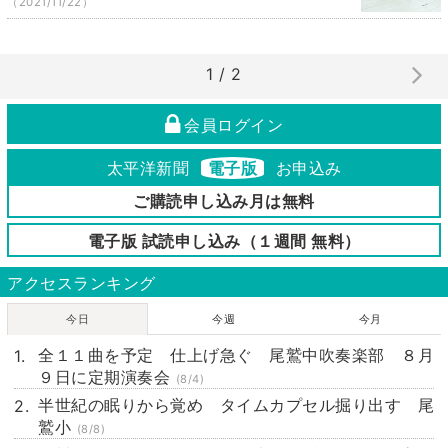
（2021/11/22）
1 / 2
会員ログイン
太平洋新聞
電子版
お申込み
ご購読申し込み月は無料
電子版 試読申し込み（１週間 無料）
アクセスランキング
今日
今週
今月
全１１曲を予定 仕上げ急ぐ 尾鷲中吹奏楽部 ８月
９日に定期演奏会
(8/4)
半世紀の眠りから覚め タイムカプセル掘り出す 尾
鷲小
(8/8)