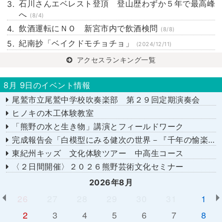
石川さんエベレスト登頂 登山歴わずか５年で最高峰
へ
(8/4)
飲酒運転にＮＯ 新宮市内で飲酒検問
(8/8)
紀南抄「ベイクドモチョチョ」
(2024/12/11)
アクセスランキング一覧
8月 9日のイベント情報
尾鷲市立尾鷲中学校吹奏楽部 第２９回定期演奏会
ヒノキの木工体験教室
「熊野の水と生き物」講演とフィールドワーク
完成報告会「白模型にみる健次の世界－『千年の愉楽』『奇蹟』より－」
東紀州キッズ 文化体験ツアー 中高生コース
〈２日間開催〉２０２６熊野芸術文化セミナー
2026年8月
26
27
28
29
30
31
1
2
3
4
5
6
7
8