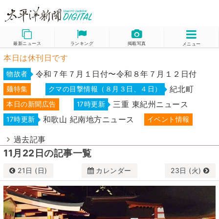
最新ニュース
ランキング
掲載写真
メニュー
本日は休刊日です
令和７年７月１日付〜令和８年７月１２日付
物故者
紀北町
麺特集
クマの目撃情報（８月３日、４日）
三重 東紀州ニュース
本日の新聞広告
17時更新
和歌山 紀南地方ニュース
17時更新
イベント情報
過去記事
11月22日の記事一覧
21日 (日)
カレンダー
23日 (火)
11月
2021
日
月
火
水
木
金
土
31
1
2
3
4
5
6