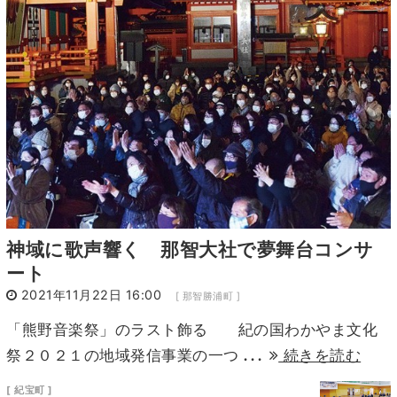
7
8
9
10
11
12
13
14
15
16
17
18
19
20
21
22
23
24
25
26
27
28
29
30
1
2
3
4
神域に歌声響く 那智大社で夢舞台コンサ
ート
2021年11月22日 16:00
[ 那智勝浦町 ]
「熊野音楽祭」のラスト飾る 紀の国わかやま文化
...
祭２０２１の地域発信事業の一つ
続きを読む
[ 紀宝町 ]