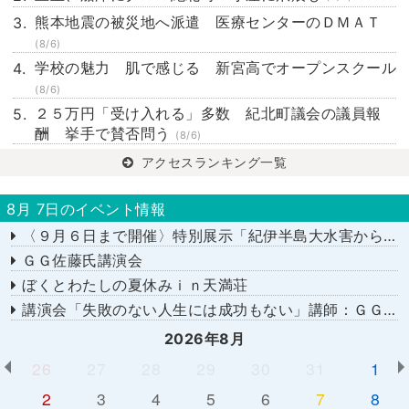
熊本地震の被災地へ派遣 医療センターのＤＭＡＴ
(8/6)
学校の魅力 肌で感じる 新宮高でオープンスクール
(8/6)
２５万円「受け入れる」多数 紀北町議会の議員報
酬 挙手で賛否問う
(8/6)
アクセスランキング一覧
8月 7日のイベント情報
〈９月６日まで開催〉特別展示「紀伊半島大水害から１５年－あの日を忘れない－」
ＧＧ佐藤氏講演会
ぼくとわたしの夏休みｉｎ天満荘
講演会「失敗のない人生には成功もない」講師：ＧＧ佐藤さん
2026年8月
26
27
28
29
30
31
1
2
3
4
5
6
7
8