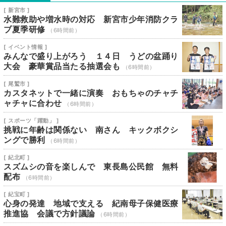
[ 新宮市 ]
水難救助や増水時の対応 新宮市少年消防クラ
ブ夏季研修
（6時間前）
[ イベント情報 ]
みんなで盛り上がろう １４日 うどの盆踊り
大会 豪華賞品当たる抽選会も
（6時間前）
[ 尾鷲市 ]
カスタネットで一緒に演奏 おもちゃのチャチ
ャチャに合わせ
（6時間前）
[ スポーツ「躍動」 ]
挑戦に年齢は関係ない 南さん キックボクシ
ングで勝利
（6時間前）
[ 紀北町 ]
スズムシの音を楽しんで 東長島公民館 無料
配布
（6時間前）
[ 紀宝町 ]
心身の発達 地域で支える 紀南母子保健医療
推進協 会議で方針議論
（6時間前）