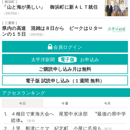
[ 御浜町 ]
「山と海が美しい」 御浜町に新ＡＬＴ就任
（6時間前）
[ 三重県 ]
県内の高速 混雑は８日から ピークはＵター
ンの１５日
（6時間前）
会員ログイン
太平洋新聞
電子版
お申込み
ご購読申し込み月は無料
電子版 試読申し込み（１週間 無料）
アクセスランキング
今日
今週
今月
４種目で東海大会へ 尾鷲中水泳部 〝最後の県中学
総体〟
(8/6)
上里、船津にクマ 紀北町 小屋に爪痕も
(8/5)