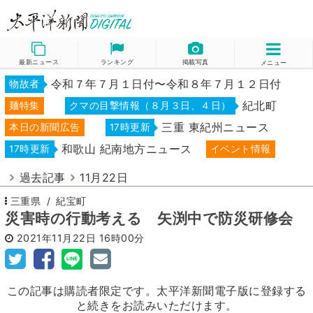
最新ニュース
ランキング
掲載写真
メニュー
令和７年７月１日付〜令和８年７月１２日付
物故者
紀北町
麺特集
クマの目撃情報（８月３日、４日）
三重 東紀州ニュース
本日の新聞広告
17時更新
和歌山 紀南地方ニュース
17時更新
イベント情報
過去記事
11月22日
三重県
紀宝町
災害時の行動考える 矢渕中で防災研修会
2021年11月22日
16時00分
この記事は購読者限定です。太平洋新聞電子版に登録する
と続きをお読みいただけます。