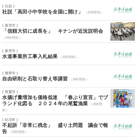
[ 社説 ]
社説「高田小中学校を全国に開け」
（6時間前）
[ 新宮市 ]
「信頼大切に成長を」 キナンが近況説明会
（6時間前）
[ 新宮市 ]
水道事業所工事入札結果
（6時間前）
[ 熊野市 ]
自由研削と石取り替え等講習
（6時間前）
[ 尾鷲市 ]
水揚げ量増加も価格低迷 「春ぶり宣言」でブ
ランド化図る ２０２４年の尾鷲漁業
（6時間
前）
[ 紀北町 ]
不起訴「非常に残念」 盛り土問題 議会で報
告
（6時間前）