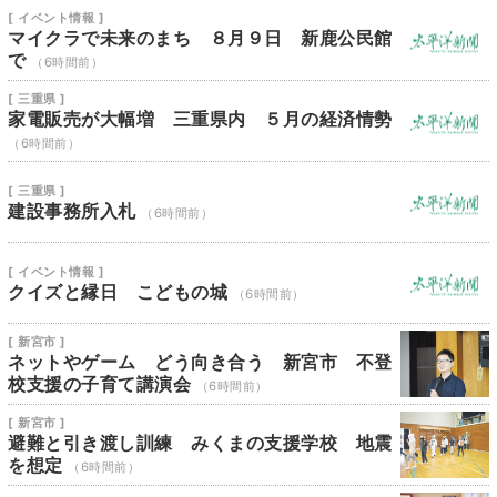
[ イベント情報 ]
マイクラで未来のまち ８月９日 新鹿公民館
で
（6時間前）
[ 三重県 ]
家電販売が大幅増 三重県内 ５月の経済情勢
（6時間前）
[ 三重県 ]
建設事務所入札
（6時間前）
[ イベント情報 ]
クイズと縁日 こどもの城
（6時間前）
[ 新宮市 ]
ネットやゲーム どう向き合う 新宮市 不登
校支援の子育て講演会
（6時間前）
[ 新宮市 ]
避難と引き渡し訓練 みくまの支援学校 地震
を想定
（6時間前）