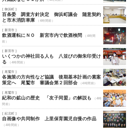
[ 御浜町 ]
百条委 調査方針決定 御浜町議会 随意契約
と市木消防車庫
（4時間前）
[ 新宮市 ]
飲酒運転にＮＯ 新宮市内で飲酒検問
（4時間
前）
[ 新宮市 ]
いくつかの神社回る人も 八並びの御朱印受け
る
（4時間前）
[ 尾鷲市 ]
各施策の方向性など協議 後期基本計画の素案
策定へ 尾鷲市 審議会第２回部会
（4時間前）
[ 尾鷲市 ]
紀和の鉱山の歴史 「友子同盟」の解説も
（4時
間前）
[ 紀北町 ]
自画像や共同制作 上里保育園児自慢の作品
（4時間前）