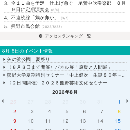
全１１曲を予定 仕上げ急ぐ 尾鷲中吹奏楽部 ８月
９日に定期演奏会
(8/4)
不連続線「鶏か卵か」
(8/7)
熊野市民会館
(2022/8/23)
アクセスランキング一覧
8月 8日のイベント情報
矢の浜公園 夏祭り
〈８月８日まで開催〉パネル展「原爆と人間展」
熊野大学夏期特別セミナー「中上健次 生誕８０年－時代へのまなざし－」
〈２日間開催〉２０２６熊野芸術文化セミナー
2026年8月
26
27
28
29
30
31
1
2
3
4
5
6
7
8
9
10
11
12
13
14
15