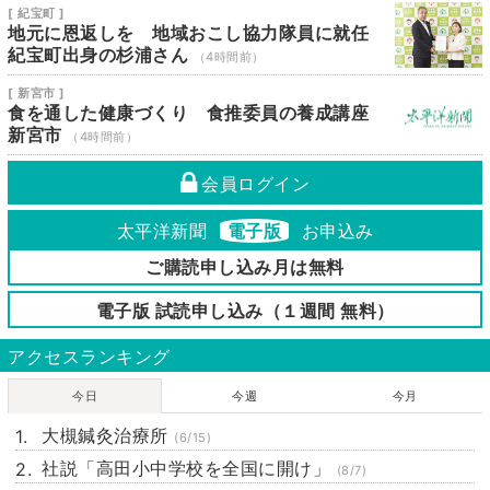
[ 紀宝町 ]
地元に恩返しを 地域おこし協力隊員に就任
紀宝町出身の杉浦さん
（4時間前）
[ 新宮市 ]
食を通した健康づくり 食推委員の養成講座
新宮市
（4時間前）
会員ログイン
太平洋新聞
電子版
お申込み
ご購読申し込み月は無料
電子版 試読申し込み（１週間 無料）
アクセスランキング
今日
今週
今月
大槻鍼灸治療所
(6/15)
社説「高田小中学校を全国に開け」
(8/7)