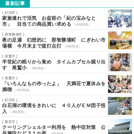
最新記事
[ 紀宝町 ]
家族連れで活気 お盆前の「紀の宝みなと
市」 目当ての商品買い求める
（4時間前）
[ 那智勝浦町 ]
夜の足湯 幻想的に 那智勝浦町 にぎわい市
場横 今月末まで提灯点灯
（4時間前）
[ 尾鷲市 ]
半世紀の眠りから覚め タイムカプセル掘り出
す 尾鷲小
（4時間前）
[ 尾鷲市 ]
「いろんなもの作ったよ」 天満荘で夏休みを
満喫
（4時間前）
[ 紀北町 ]
白石湖の環境をきれいに ４０人がＥＭ団子投
入
（4時間前）
[ 新宮市 ]
クーリングシェルター利用を 熱中症対策 公
共施設など３１か所
（4時間前）