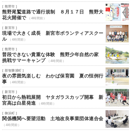
[ 熊野市 ]
熊野尾鷲道路で通行規制 ８月１７日 熊野大
花火開催で
（4時間前）
[ 新宮市 ]
現場で大きく成長 新宮市ボランティアスクー
ル
（4時間前）
[ 熊野市 ]
普段できない貴重な体験 熊野少年自然の家
挑戦サマーキャンプ
（4時間前）
[ 那智勝浦町 ]
夜の雰囲気楽しむ わかば保育園 夏の恒例行
事
（4時間前）
[ 新宮市 ]
初日から熱戦展開 ヤタガラスカップ開幕 新
宮高は白星発進
（4時間前）
[ 御浜町 ]
関係機関へ要望活動 土地改良事業団体連合会
（4時間前）