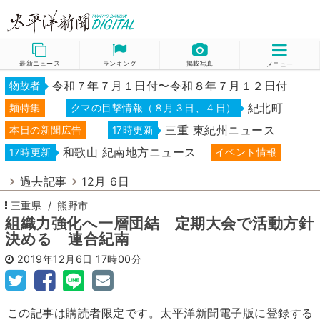
最新ニュース
ランキング
掲載写真
メニュー
令和７年７月１日付〜令和８年７月１２日付
物故者
紀北町
麺特集
クマの目撃情報（８月３日、４日）
三重 東紀州ニュース
本日の新聞広告
17時更新
和歌山 紀南地方ニュース
17時更新
イベント情報
過去記事
12月 6日
三重県
熊野市
組織力強化へ一層団結 定期大会で活動方針
決める 連合紀南
2019年12月6日
17時00分
この記事は購読者限定です。太平洋新聞電子版に登録する