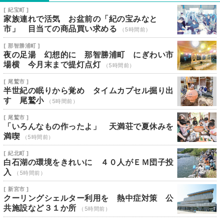
[ 紀宝町 ]
家族連れで活気 お盆前の「紀の宝みなと
市」 目当ての商品買い求める
（5時間前）
[ 那智勝浦町 ]
夜の足湯 幻想的に 那智勝浦町 にぎわい市
場横 今月末まで提灯点灯
（5時間前）
[ 尾鷲市 ]
半世紀の眠りから覚め タイムカプセル掘り出
す 尾鷲小
（5時間前）
[ 尾鷲市 ]
「いろんなもの作ったよ」 天満荘で夏休みを
満喫
（5時間前）
[ 紀北町 ]
白石湖の環境をきれいに ４０人がＥＭ団子投
入
（5時間前）
[ 新宮市 ]
クーリングシェルター利用を 熱中症対策 公
共施設など３１か所
（5時間前）