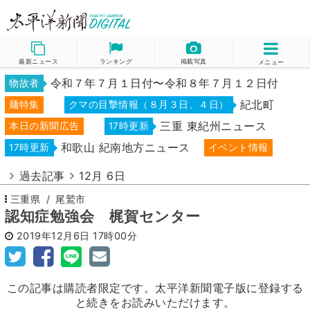
最新ニュース
ランキング
掲載写真
メニュー
令和７年７月１日付〜令和８年７月１２日付
物故者
紀北町
麺特集
クマの目撃情報（８月３日、４日）
三重 東紀州ニュース
本日の新聞広告
17時更新
和歌山 紀南地方ニュース
17時更新
イベント情報
過去記事
12月 6日
三重県
尾鷲市
認知症勉強会 梶賀センター
2019年12月6日
17時00分
この記事は購読者限定です。太平洋新聞電子版に登録する
と続きをお読みいただけます。