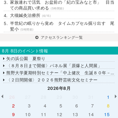
家族連れで活気 お盆前の「紀の宝みなと市」 目当
ての商品買い求める
(5時間前)
大槻鍼灸治療所
(6/15)
半世紀の眠りから覚め タイムカプセル掘り出す 尾
鷲小
(5時間前)
アクセスランキング一覧
8月 8日のイベント情報
矢の浜公園 夏祭り
〈８月８日まで開催〉パネル展「原爆と人間展」
熊野大学夏期特別セミナー「中上健次 生誕８０年－時代へのまなざし－」
〈２日間開催〉２０２６熊野芸術文化セミナー
2026年8月
26
27
28
29
30
31
1
2
3
4
5
6
7
8
9
10
11
12
13
14
15