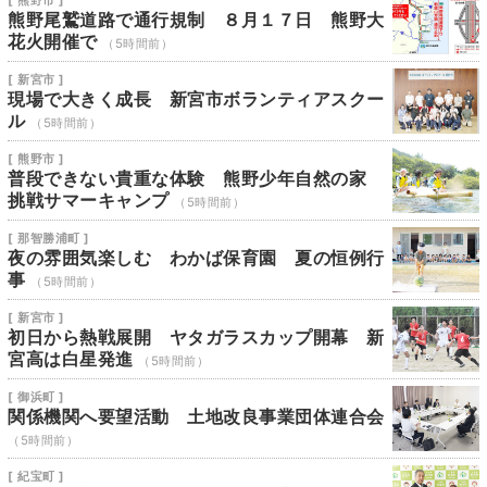
[ 熊野市 ]
熊野尾鷲道路で通行規制 ８月１７日 熊野大
花火開催で
（5時間前）
[ 新宮市 ]
現場で大きく成長 新宮市ボランティアスクー
ル
（5時間前）
[ 熊野市 ]
普段できない貴重な体験 熊野少年自然の家
挑戦サマーキャンプ
（5時間前）
[ 那智勝浦町 ]
夜の雰囲気楽しむ わかば保育園 夏の恒例行
事
（5時間前）
[ 新宮市 ]
初日から熱戦展開 ヤタガラスカップ開幕 新
宮高は白星発進
（5時間前）
[ 御浜町 ]
関係機関へ要望活動 土地改良事業団体連合会
（5時間前）
[ 紀宝町 ]