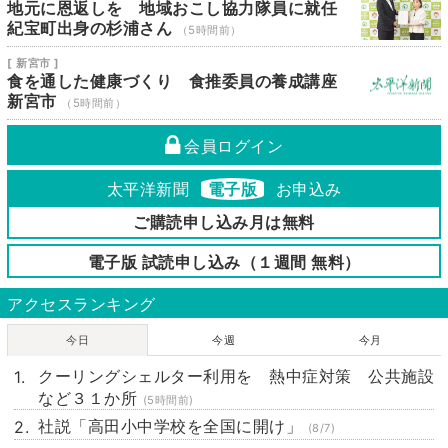
地元に恩返しを 地域おこし協力隊員に就任
紀宝町出身の杉浦さん
（5時間前）
[ 新宮市 ]
食を通した健康づくり 食推委員の養成講座
新宮市
（5時間前）
会員ログイン
太平洋新聞
電子版
お申込み
ご購読申し込み月は無料
電子版 試読申し込み（１週間 無料）
アクセスランキング
今日
今週
今月
クーリングシェルター利用を 熱中症対策 公共施設
など３１か所
(5時間前)
社説「高田小中学校を全国に開け」
(8/7)