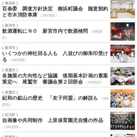
[ 御浜町 ]
百条委 調査方針決定 御浜町議会 随意契約
と市木消防車庫
（5時間前）
[ 新宮市 ]
飲酒運転にＮＯ 新宮市内で飲酒検問
（5時間
前）
[ 新宮市 ]
いくつかの神社回る人も 八並びの御朱印受け
る
（5時間前）
[ 尾鷲市 ]
各施策の方向性など協議 後期基本計画の素案
策定へ 尾鷲市 審議会第２回部会
（5時間前）
[ 尾鷲市 ]
紀和の鉱山の歴史 「友子同盟」の解説も
（5時
間前）
[ 紀北町 ]
自画像や共同制作 上里保育園児自慢の作品
（5時間前）