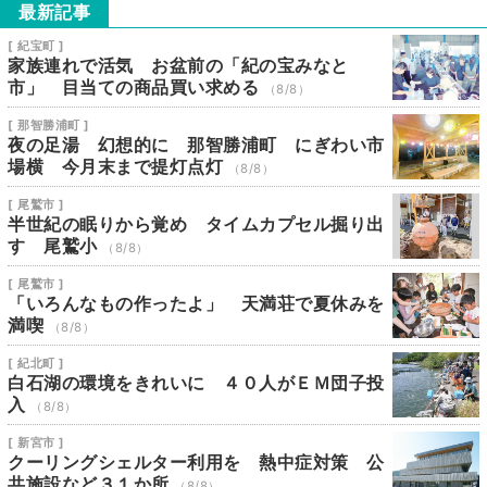
最新記事
[ 紀宝町 ]
家族連れで活気 お盆前の「紀の宝みなと
市」 目当ての商品買い求める
（8/8）
[ 那智勝浦町 ]
夜の足湯 幻想的に 那智勝浦町 にぎわい市
場横 今月末まで提灯点灯
（8/8）
[ 尾鷲市 ]
半世紀の眠りから覚め タイムカプセル掘り出
す 尾鷲小
（8/8）
[ 尾鷲市 ]
「いろんなもの作ったよ」 天満荘で夏休みを
満喫
（8/8）
[ 紀北町 ]
白石湖の環境をきれいに ４０人がＥＭ団子投
入
（8/8）
[ 新宮市 ]
クーリングシェルター利用を 熱中症対策 公
共施設など３１か所
（8/8）