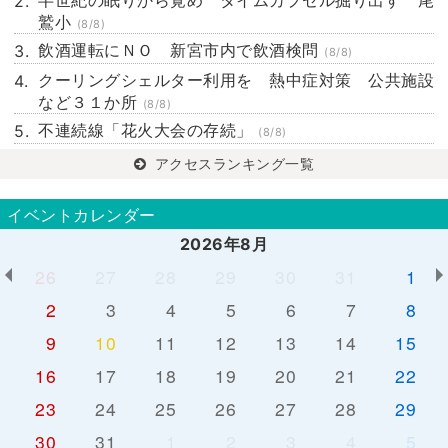
半世紀の眠りから覚め タイムカプセル掘り出す 尾
鷲小
(8/8)
飲酒運転にＮＯ 新宮市内で飲酒検問
(8/8)
クーリングシェルター利用を 熱中症対策 公共施設
など３１か所
(8/8)
不連続線「花火大会の存続」
(8/8)
アクセスランキング一覧
イベントカレンダー
2026年8月
26
27
28
29
30
31
1
2
3
4
5
6
7
8
9
10
11
12
13
14
15
16
17
18
19
20
21
22
23
24
25
26
27
28
29
30
31
1
2
3
4
5