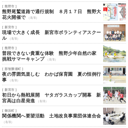
[ 熊野市 ]
熊野尾鷲道路で通行規制 ８月１７日 熊野大
花火開催で
（8/8）
[ 新宮市 ]
現場で大きく成長 新宮市ボランティアスクー
ル
（8/8）
[ 熊野市 ]
普段できない貴重な体験 熊野少年自然の家
挑戦サマーキャンプ
（8/8）
[ 那智勝浦町 ]
夜の雰囲気楽しむ わかば保育園 夏の恒例行
事
（8/8）
[ 新宮市 ]
初日から熱戦展開 ヤタガラスカップ開幕 新
宮高は白星発進
（8/8）
[ 御浜町 ]
関係機関へ要望活動 土地改良事業団体連合会
（8/8）