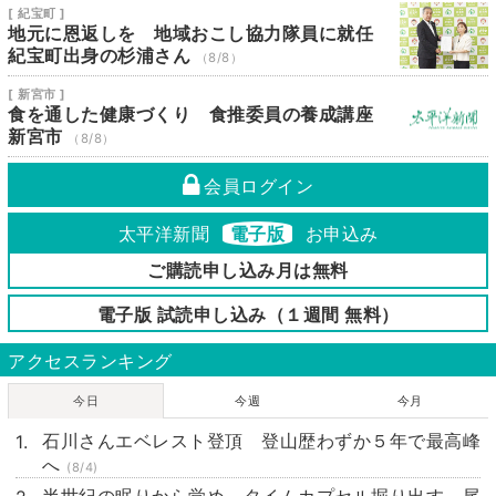
[ 紀宝町 ]
地元に恩返しを 地域おこし協力隊員に就任
紀宝町出身の杉浦さん
（8/8）
[ 新宮市 ]
食を通した健康づくり 食推委員の養成講座
新宮市
（8/8）
会員ログイン
太平洋新聞
電子版
お申込み
ご購読申し込み月は無料
電子版 試読申し込み（１週間 無料）
アクセスランキング
今日
今週
今月
石川さんエベレスト登頂 登山歴わずか５年で最高峰
へ
(8/4)