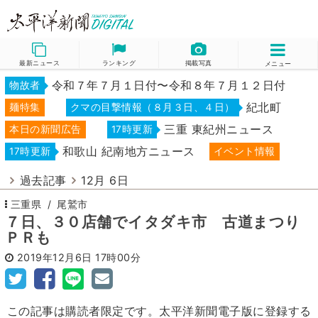
最新ニュース
ランキング
掲載写真
メニュー
令和７年７月１日付〜令和８年７月１２日付
物故者
紀北町
麺特集
クマの目撃情報（８月３日、４日）
三重 東紀州ニュース
本日の新聞広告
17時更新
和歌山 紀南地方ニュース
17時更新
イベント情報
過去記事
12月 6日
三重県
尾鷲市
７日、３０店舗でイタダキ市 古道まつり
ＰＲも
2019年12月6日
17時00分
この記事は購読者限定です。太平洋新聞電子版に登録する