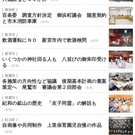
[ 御浜町 ]
百条委 調査方針決定 御浜町議会 随意契約
と市木消防車庫
（8/8）
[ 新宮市 ]
飲酒運転にＮＯ 新宮市内で飲酒検問
（8/8）
[ 新宮市 ]
いくつかの神社回る人も 八並びの御朱印受け
る
（8/8）
[ 尾鷲市 ]
各施策の方向性など協議 後期基本計画の素案
策定へ 尾鷲市 審議会第２回部会
（8/8）
[ 尾鷲市 ]
紀和の鉱山の歴史 「友子同盟」の解説も
（8/8）
[ 紀北町 ]
自画像や共同制作 上里保育園児自慢の作品
（8/8）