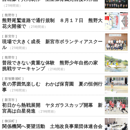
（21時間前）
[ 熊野市 ]
熊野尾鷲道路で通行規制 ８月１７日 熊野大
花火開催で
（21時間前）
[ 新宮市 ]
現場で大きく成長 新宮市ボランティアスクー
ル
（21時間前）
[ 熊野市 ]
普段できない貴重な体験 熊野少年自然の家
挑戦サマーキャンプ
（21時間前）
[ 那智勝浦町 ]
夜の雰囲気楽しむ わかば保育園 夏の恒例行
事
（21時間前）
[ 新宮市 ]
初日から熱戦展開 ヤタガラスカップ開幕 新
宮高は白星発進
（21時間前）
[ 御浜町 ]
関係機関へ要望活動 土地改良事業団体連合会