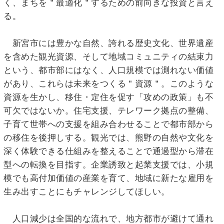
く、まちを＂最適化＂するための前向きな投資と言え
る。
新宮市には豊かな自然、誇れる歴史文化、世界遺産
を含めた観光資源、そして地域コミュニティの結束力
という、都市部にはなく、人口規模では測れない価値
があり、これらは未来をつくる＂資源＂。このような
資源を生かし、移住・定住を促す「攻めの政策」も不
可欠ではないか。住宅支援、テレワーク拠点の整備、
子育て世帯への支援を組み合わせることで都市部から
の移住を後押しする。観光では、熊野の自然や文化を
深く体験できる仕組みを整えることで通過型から滞在
型への転換を目指す。企業誘致と起業支援では、小規
模でも高付加価値の産業を育て、地域に新たな雇用を
生み出すことにもチャレンジしてほしい。
人口減少は全国的な流れで、地方都市が避けて通れ