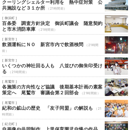
クーリングシェルター利用を 熱中症対策 公
共施設など３１か所
（21時間前）
[ 御浜町 ]
百条委 調査方針決定 御浜町議会 随意契約
と市木消防車庫
（21時間前）
[ 新宮市 ]
飲酒運転にＮＯ 新宮市内で飲酒検問
（21時間
前）
[ 新宮市 ]
いくつかの神社回る人も 八並びの御朱印受け
る
（21時間前）
[ 尾鷲市 ]
各施策の方向性など協議 後期基本計画の素案
策定へ 尾鷲市 審議会第２回部会
（21時間前）
[ 尾鷲市 ]
紀和の鉱山の歴史 「友子同盟」の解説も
（21
時間前）
[ 紀北町 ]
自画像や共同制作 上里保育園児自慢の作品