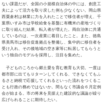
ない課題だが、全国の小規模自治体の中には、創意工
夫によって活力を取り戻した例も少なくない。岡山県
西粟倉村は林業に力を入れたことで移住者が増え、千
葉県いすみ市は学校給食を基盤に有機米の産地づくり
に取り組んだ結果、転入者が増えた。両自治体に共通
しているのは、一次産業に着目したこと。また、徳島
県美馬市は移住促進拠点を整備し、集中的に移住者を
受け入れ、その後地域の空き家等に転居してもらうと
いう独自のモデルを採用し、注目を集めた。
子どものころから郷土愛を育む教育も大切。一度は
都市部に出てもＵターンしてくれる、できなくてもふ
るさと納税で応援してくれるといった流れをつくるこ
とも行政の務めではないか。間もなく市議会６月定例
会が始まる。市の将来を見据えた建設的な議論が繰り
広げられることに期待したい。