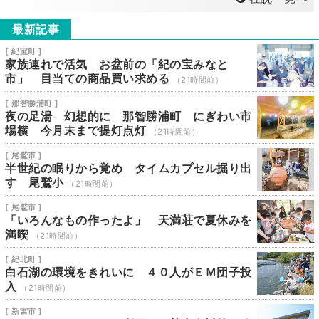
最新記事
[ 紀宝町 ]
家族連れで活気 お盆前の「紀の宝みなと
市」 目当ての商品買い求める
（21時間前）
[ 那智勝浦町 ]
夜の足湯 幻想的に 那智勝浦町 にぎわい市
場横 今月末まで提灯点灯
（21時間前）
[ 尾鷲市 ]
半世紀の眠りから覚め タイムカプセル掘り出
す 尾鷲小
（21時間前）
[ 尾鷲市 ]
「いろんなもの作ったよ」 天満荘で夏休みを
満喫
（21時間前）
[ 紀北町 ]
白石湖の環境をきれいに ４０人がＥＭ団子投
入
（21時間前）
[ 新宮市 ]