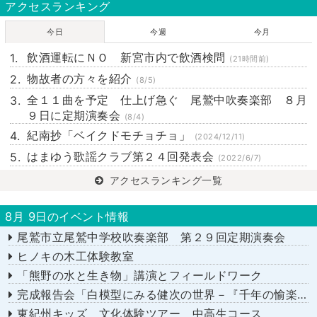
アクセスランキング
今日
今週
今月
飲酒運転にＮＯ 新宮市内で飲酒検問
(21時間前)
物故者の方々を紹介
(8/5)
全１１曲を予定 仕上げ急ぐ 尾鷲中吹奏楽部 ８月
９日に定期演奏会
(8/4)
紀南抄「ベイクドモチョチョ」
(2024/12/11)
はまゆう歌謡クラブ第２４回発表会
(2022/6/7)
アクセスランキング一覧
8月 9日のイベント情報
尾鷲市立尾鷲中学校吹奏楽部 第２９回定期演奏会
ヒノキの木工体験教室
「熊野の水と生き物」講演とフィールドワーク
完成報告会「白模型にみる健次の世界－『千年の愉楽』『奇蹟』より－」
東紀州キッズ 文化体験ツアー 中高生コース