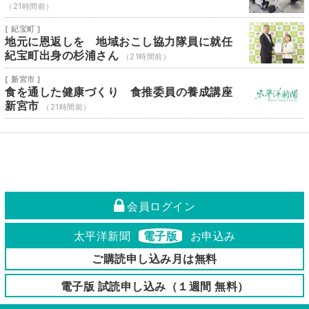
（21時間前）
[ 紀宝町 ]
地元に恩返しを 地域おこし協力隊員に就任
紀宝町出身の杉浦さん
（21時間前）
[ 新宮市 ]
食を通した健康づくり 食推委員の養成講座
新宮市
（21時間前）
会員ログイン
太平洋新聞
電子版
お申込み
ご購読申し込み月は無料
電子版 試読申し込み（１週間 無料）