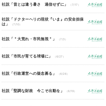
社説「昔とは違う暑さ 過信せずに」
（7/17）
社説「ドクターヘリの現状『いま』の安全担保
は」
（7/10）
社説「＂大荒れ・市民無視＂」
（7/3）
社説「市民が育てる球場に」
（6/27）
社説「行政運営への疑念募る」
（6/26）
社説「堅調な財政 今こそ出動を」
（6/19）