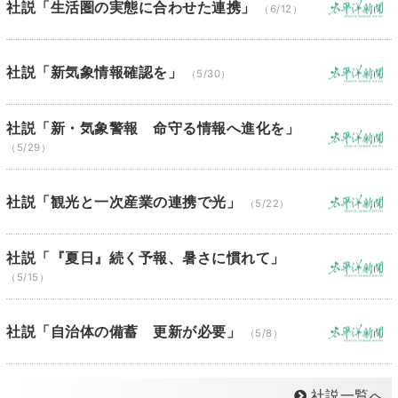
社説「生活圏の実態に合わせた連携」
（6/12）
社説「新気象情報確認を」
（5/30）
社説「新・気象警報 命守る情報へ進化を」
（5/29）
社説「観光と一次産業の連携で光」
（5/22）
社説「『夏日』続く予報、暑さに慣れて」
（5/15）
社説「自治体の備蓄 更新が必要」
（5/8）
社説一覧へ