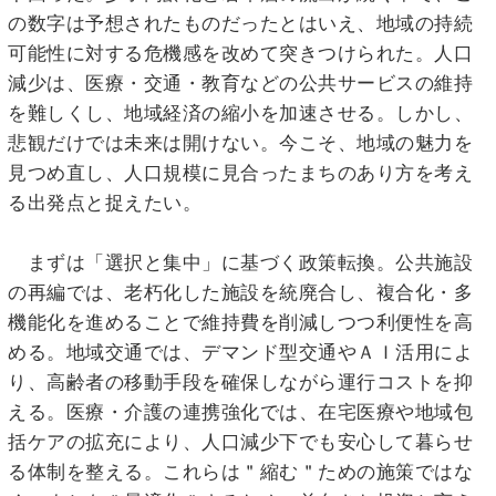
の数字は予想されたものだったとはいえ、地域の持続
可能性に対する危機感を改めて突きつけられた。人口
減少は、医療・交通・教育などの公共サービスの維持
を難しくし、地域経済の縮小を加速させる。しかし、
悲観だけでは未来は開けない。今こそ、地域の魅力を
見つめ直し、人口規模に見合ったまちのあり方を考え
る出発点と捉えたい。
まずは「選択と集中」に基づく政策転換。公共施設
の再編では、老朽化した施設を統廃合し、複合化・多
機能化を進めることで維持費を削減しつつ利便性を高
める。地域交通では、デマンド型交通やＡＩ活用によ
り、高齢者の移動手段を確保しながら運行コストを抑
える。医療・介護の連携強化では、在宅医療や地域包
括ケアの拡充により、人口減少下でも安心して暮らせ
る体制を整える。これらは＂縮む＂ための施策ではな