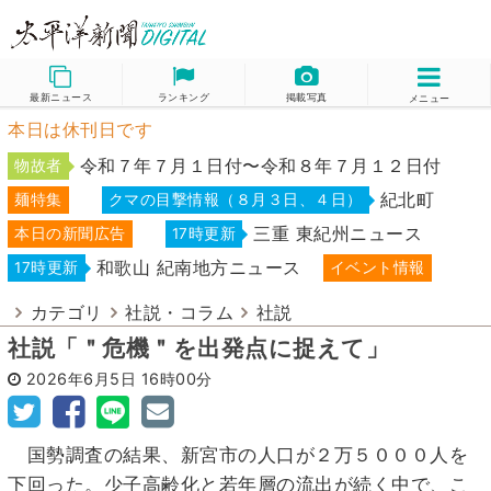
最新ニュース
ランキング
掲載写真
メニュー
本日は休刊日です
令和７年７月１日付〜令和８年７月１２日付
物故者
紀北町
麺特集
クマの目撃情報（８月３日、４日）
三重 東紀州ニュース
本日の新聞広告
17時更新
和歌山 紀南地方ニュース
17時更新
イベント情報
カテゴリ
社説・コラム
社説
社説「＂危機＂を出発点に捉えて」
2026年6月5日
16時00分
国勢調査の結果、新宮市の人口が２万５０００人を
下回った。少子高齢化と若年層の流出が続く中で、こ