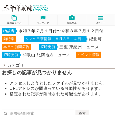
最新ニュース
ランキング
掲載写真
メニュー
令和７年７月１日付〜令和８年７月１２日付
物故者
紀北町
麺特集
クマの目撃情報（８月３日、４日）
三重 東紀州ニュース
本日の新聞広告
17時更新
和歌山 紀南地方ニュース
17時更新
イベント情報
カテゴリ
お探しの記事が見つかりません
アクセスしようとしたファイルが見つかりません。
URLアドレスが間違っている可能性があります。
指定された記事が削除された可能性があります。
検索