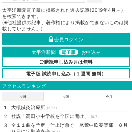
太平洋新聞電子版に掲載された過去記事(2019年4月～）
を検索できます。
(※他社提供の記事、著作権により掲載ができないものは掲
載していません。)
会員ログイン
太平洋新聞
電子版
お申込み
ご購読申し込み月は無料
電子版 試読申し込み（１週間 無料）
アクセスランキング
今日
今週
今月
大槻鍼灸治療所
(6/15)
社説「高田小中学校を全国に開け」
(8/7)
全１１曲を予定 仕上げ急ぐ 尾鷲中吹奏楽部 ８月
９日に定期演奏会