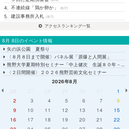
(8/4)
不連続線「鶏か卵か」
(8/7)
建設事務所入札
(8/7)
アクセスランキング一覧
8月 8日のイベント情報
矢の浜公園 夏祭り
〈８月８日まで開催〉パネル展「原爆と人間展」
熊野大学夏期特別セミナー「中上健次 生誕８０年－時代へのまなざし－」
〈２日間開催〉２０２６熊野芸術文化セミナー
2026年8月
26
27
28
29
30
31
1
2
3
4
5
6
7
8
9
10
11
12
13
14
15
16
17
18
19
20
21
22
23
24
25
26
27
28
29