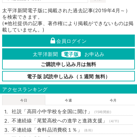
太平洋新聞電子版に掲載された過去記事(2019年4月～）
を検索できます。
(※他社提供の記事、著作権により掲載ができないものは掲
載していません。)
会員ログイン
太平洋新聞
電子版
お申込み
ご購読申し込み月は無料
電子版 試読申し込み（１週間 無料）
アクセスランキング
今日
今週
今月
社説「高田小中学校を全国に開け」
(15時間前)
不連続線「尾鷲高校への進学と進路支援」
(4/11)
不連続線「食料品消費税１％」
(8/6)