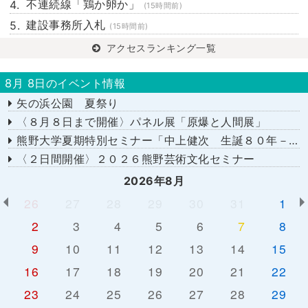
不連続線「鶏か卵か」
(15時間前)
建設事務所入札
(15時間前)
アクセスランキング一覧
8月 8日のイベント情報
矢の浜公園 夏祭り
〈８月８日まで開催〉パネル展「原爆と人間展」
熊野大学夏期特別セミナー「中上健次 生誕８０年－時代へのまなざし－」
〈２日間開催〉２０２６熊野芸術文化セミナー
2026年8月
26
27
28
29
30
31
1
2
3
4
5
6
7
8
9
10
11
12
13
14
15
16
17
18
19
20
21
22
23
24
25
26
27
28
29