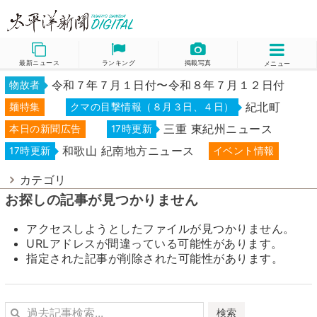
最新ニュース
ランキング
掲載写真
メニュー
令和７年７月１日付〜令和８年７月１２日付
物故者
紀北町
麺特集
クマの目撃情報（８月３日、４日）
三重 東紀州ニュース
本日の新聞広告
17時更新
和歌山 紀南地方ニュース
17時更新
イベント情報
カテゴリ
お探しの記事が見つかりません
アクセスしようとしたファイルが見つかりません。
URLアドレスが間違っている可能性があります。
指定された記事が削除された可能性があります。
検索