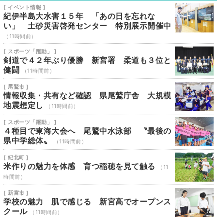
[ イベント情報 ]
紀伊半島大水害１５年 「あの日を忘れな
い」 土砂災害啓発センター 特別展示開催中
（11時間前）
[ スポーツ「躍動」 ]
剣道で４２年ぶり優勝 新宮署 柔道も３位と
健闘
（11時間前）
[ 尾鷲市 ]
情報収集・共有など確認 県尾鷲庁舎 大規模
地震想定し
（11時間前）
[ スポーツ「躍動」 ]
４種目で東海大会へ 尾鷲中水泳部 〝最後の
県中学総体〟
（11時間前）
[ 紀北町 ]
米作りの魅力を体感 育つ稲穂を見て触る
（11
時間前）
[ 新宮市 ]
学校の魅力 肌で感じる 新宮高でオープンス
クール
（11時間前）