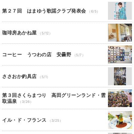
第２７回 はまゆう歌謡クラブ発表会
（6/5）
珈琲房あかね屋
（5/12）
コーヒー うつわの店 安曇野
（5/7）
ささおか釣具店
（5/1）
第３回さくらまつり 高田グリーンランド・雲
取温泉
（3/26）
イル・ド・フランス
（3/25）