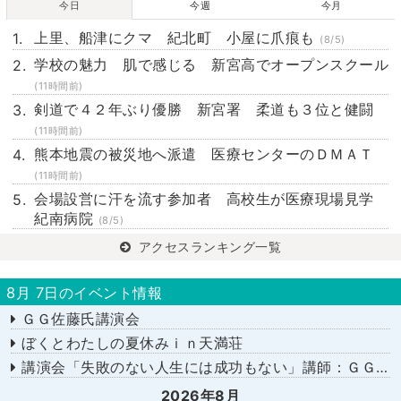
今日
今週
今月
上里、船津にクマ 紀北町 小屋に爪痕も
(8/5)
学校の魅力 肌で感じる 新宮高でオープンスクール
(11時間前)
剣道で４２年ぶり優勝 新宮署 柔道も３位と健闘
(11時間前)
熊本地震の被災地へ派遣 医療センターのＤＭＡＴ
(11時間前)
会場設営に汗を流す参加者 高校生が医療現場見学
紀南病院
(8/5)
アクセスランキング一覧
8月 7日のイベント情報
ＧＧ佐藤氏講演会
ぼくとわたしの夏休みｉｎ天満荘
講演会「失敗のない人生には成功もない」講師：ＧＧ佐藤さん
2026年8月