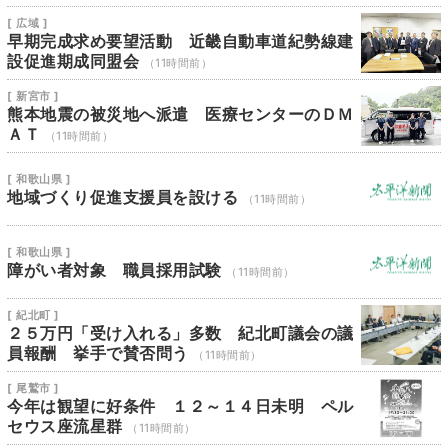
[ 広域 ]
早期完成求め要望活動 近畿自動車道紀勢線建
設促進期成同盟会
（11時間前）
[ 新宮市 ]
熊本地震の被災地へ派遣 医療センターのＤＭ
ＡＴ
（11時間前）
[ 和歌山県 ]
地域づくり促進支援員を設ける
（11時間前）
[ 和歌山県 ]
障がい者対象 職員採用試験
（11時間前）
[ 紀北町 ]
２５万円「受け入れる」多数 紀北町議会の議
員報酬 挙手で賛否問う
（11時間前）
[ 尾鷲市 ]
今年は観望に好条件 １２～１４日未明 ペル
セウス座流星群
（11時間前）