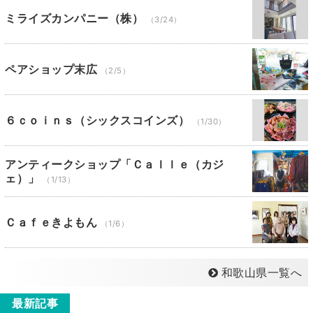
ミライズカンパニー（株）
（3/24）
ペアショップ末広
（2/5）
６ｃｏｉｎｓ（シックスコインズ）
（1/30）
アンティークショップ「Ｃａｌｌｅ（カジ
ェ）」
（1/13）
Ｃａｆｅきよもん
（1/6）
和歌山県一覧へ
最新記事