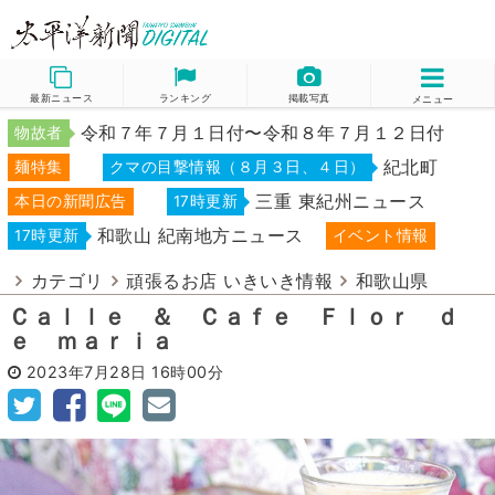
最新ニュース
ランキング
掲載写真
メニュー
令和７年７月１日付〜令和８年７月１２日付
物故者
紀北町
麺特集
クマの目撃情報（８月３日、４日）
三重 東紀州ニュース
本日の新聞広告
17時更新
和歌山 紀南地方ニュース
17時更新
イベント情報
カテゴリ
頑張るお店 いきいき情報
和歌山県
Ｃａｌｌｅ ＆ Ｃａｆｅ Ｆｌｏｒ ｄ
ｅ ｍａｒｉａ
2023年7月28日
16時00分