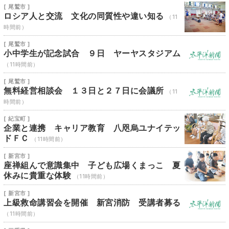
[ 尾鷲市 ]
ロシア人と交流 文化の同質性や違い知る
（11
時間前）
[ 尾鷲市 ]
小中学生が記念試合 ９日 ヤーヤスタジアム
（11時間前）
[ 尾鷲市 ]
無料経営相談会 １３日と２７日に会議所
（11
時間前）
[ 紀宝町 ]
企業と連携 キャリア教育 八咫烏ユナイテッ
ドＦＣ
（11時間前）
[ 新宮市 ]
座禅組んで意識集中 子ども広場くまっこ 夏
休みに貴重な体験
（11時間前）
[ 新宮市 ]
上級救命講習会を開催 新宮消防 受講者募る
（11時間前）