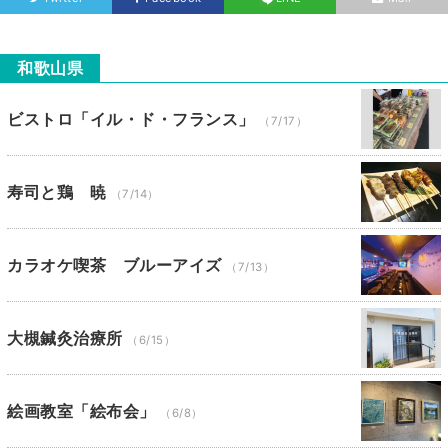
和歌山県
ビストロ「イル・ド・フランス」
（7/17）
寿司と鶏 暁
（7/14）
カラオケ喫茶 ブルーアイズ
（7/13）
大槻鍼灸治療所
（6/15）
絵画教室「絵布会」
（6/8）