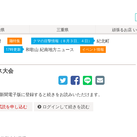
山県
三重県
頑張るお店 
付
紀北町
麺特集
クマの目撃情報（８月３日、４日）
和歌山 紀南地方ニュース
17時更新
イベント情報
ス大会
新聞電子版に登録すると続きをお読みいただけます。
試読を申し込む
ログインして続きを読む