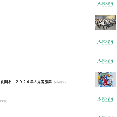
）
ド化図る ２０２４年の尾鷲漁業
（4時間前）
時間前）