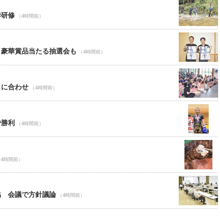
季研修
（4時間前）
 豪華賞品当たる抽選会も
（4時間前）
ャに合わせ
（4時間前）
で勝利
（4時間前）
（4時間前）
協 会議で方針議論
（4時間前）