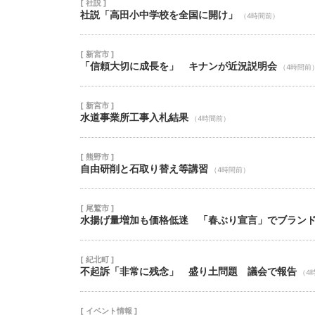
[ 社説 ]
社説「高田小中学校を全国に開け」
（4時間前）
[ 新宮市 ]
「信頼大切に成長を」 キナンが近況説明会
（4時間前
[ 新宮市 ]
水道事業所工事入札結果
（4時間前）
[ 熊野市 ]
自由研削と石取り替え等講習
（4時間前）
[ 尾鷲市 ]
水揚げ量増加も価格低迷 「春ぶり宣言」でブラン
[ 紀北町 ]
不起訴「非常に残念」 盛り土問題 議会で報告
（4
[ イベント情報 ]