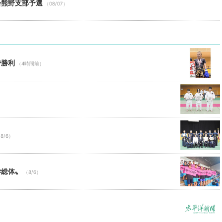
会熊野支部予選
（08/07）
で勝利
（4時間前）
8/6）
学総体〟
（8/6）