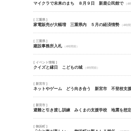
マイクラで未来のまち ８月９日 新鹿公民館で
（4
[ 三重県 ]
家電販売が大幅増 三重県内 ５月の経済情勢
（4時
[ 三重県 ]
建設事務所入札
（4時間前）
[ イベント情報 ]
クイズと縁日 こどもの城
（4時間前）
[ 新宮市 ]
ネットやゲーム どう向き合う 新宮市 不登校支
[ 新宮市 ]
避難と引き渡し訓練 みくまの支援学校 地震を想
[ 御浜町 ]