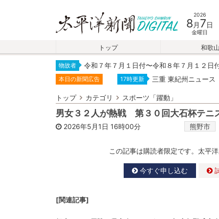
2026
8
7
月
日
金曜日
トップ
和歌
令和７年７月１日付〜令和８年７月１２日
物故者
三重 東紀州ニュース
本日の新聞広告
17時更新
トップ
カテゴリ
スポーツ「躍動」
男女３２人が熱戦 第３０回大石杯テニ
2026年5月1日
16時00分
熊野市
この記事は購読者限定です。太平洋
今すぐ申し込む
[関連記事]