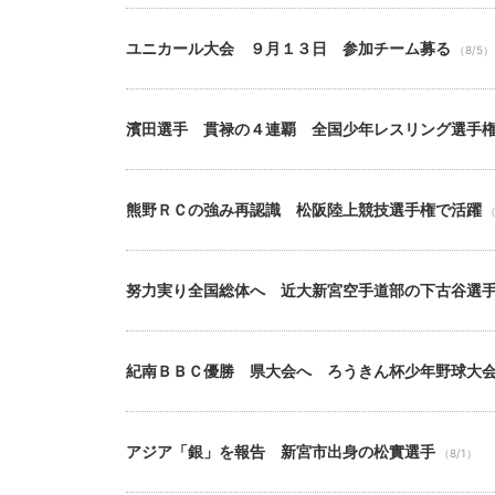
ユニカール大会 ９月１３日 参加チーム募る
（8/5）
濱田選手 貫禄の４連覇 全国少年レスリング選手
熊野ＲＣの強み再認識 松阪陸上競技選手権で活躍
（
努力実り全国総体へ 近大新宮空手道部の下古谷選
紀南ＢＢＣ優勝 県大会へ ろうきん杯少年野球大
アジア「銀」を報告 新宮市出身の松實選手
（8/1）