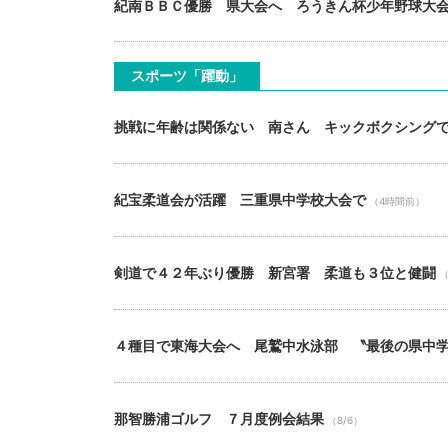
紀南ＢＢＣ優勝 県大会へ ろうきん杯少年野球大
スポーツ「躍動」
挑戦に年齢は関係ない 南さん キックボクシング
紀宝柔道会が活躍 三重県中学校大会で
（4時間前）
剣道で４２年ぶり優勝 新宮署 柔道も３位と健闘
（
４種目で東海大会へ 尾鷲中水泳部 〝最後の県中
那智勝浦ゴルフ ７月度例会結果
（8/6）