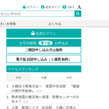
ログイン
総合ガイド
Ｑ&Ａ
いきいき情報
おくやみ
会員ログイン
太平洋新聞
電子版
お申込み
ご購読申し込み月は無料
電子版 試読申し込み（１週間 無料）
アクセスランキング
今日
今週
今月
４種目で東海大会へ 尾鷲中水泳部 〝最後
の県中学総体〟
(8/6)
熊本地震の被災地へ派遣 医療センターのＤ
ＭＡＴ
(8/6)
上里、船津にクマ 紀北町 小屋に爪痕も