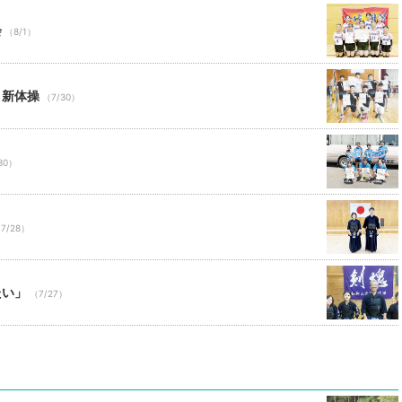
会
（8/1）
と新体操
（7/30）
30）
7/28）
たい」
（7/27）