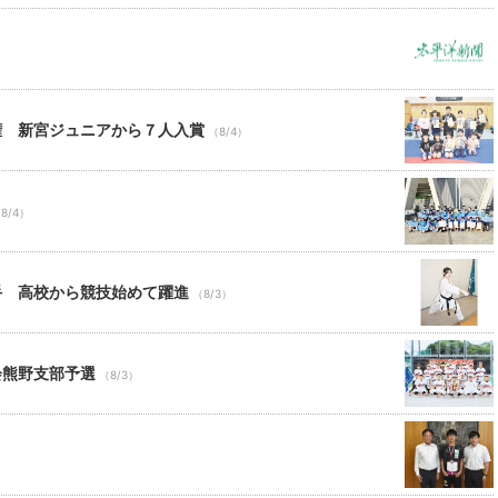
権 新宮ジュニアから７人入賞
（8/4）
8/4）
手 高校から競技始めて躍進
（8/3）
会熊野支部予選
（8/3）