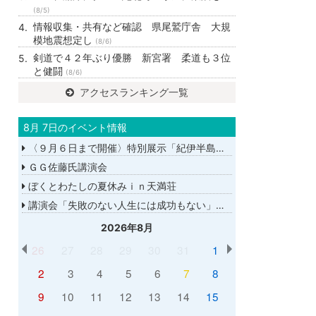
(8/5)
情報収集・共有など確認 県尾鷲庁舎 大規
模地震想定し
(8/6)
剣道で４２年ぶり優勝 新宮署 柔道も３位
と健闘
(8/6)
アクセスランキング一覧
8月 7日のイベント情報
〈９月６日まで開催〉特別展示「紀伊半島大水害から１５年－あの日を忘れない－」
ＧＧ佐藤氏講演会
ぼくとわたしの夏休みｉｎ天満荘
講演会「失敗のない人生には成功もない」講師：ＧＧ佐藤さん
2026年8月
26
27
28
29
30
31
1
2
3
4
5
6
7
8
9
10
11
12
13
14
15