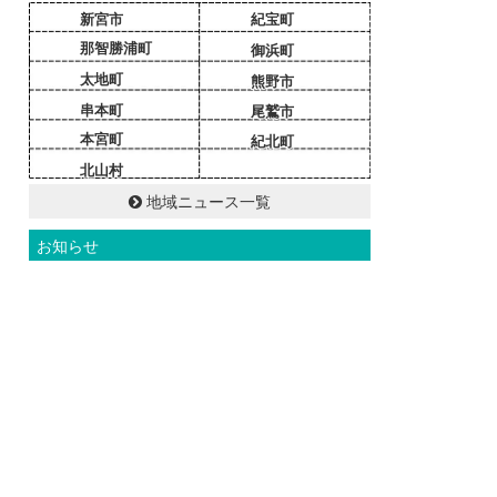
新宮市
紀宝町
那智勝浦町
御浜町
太地町
熊野市
串本町
尾鷲市
本宮町
紀北町
北山村
地域ニュース一覧
お知らせ