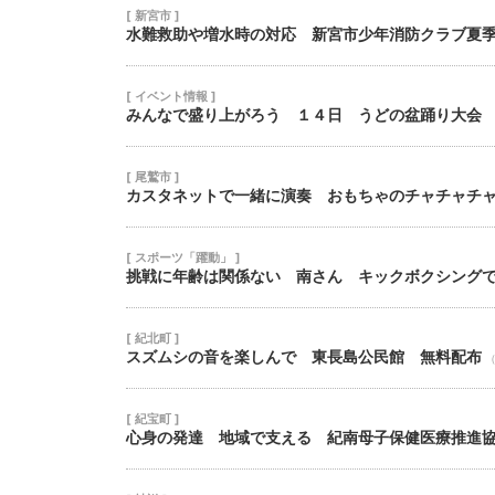
[ 新宮市 ]
水難救助や増水時の対応 新宮市少年消防クラブ夏
[ イベント情報 ]
みんなで盛り上がろう １４日 うどの盆踊り大会
[ 尾鷲市 ]
カスタネットで一緒に演奏 おもちゃのチャチャチ
[ スポーツ「躍動」 ]
挑戦に年齢は関係ない 南さん キックボクシング
[ 紀北町 ]
スズムシの音を楽しんで 東長島公民館 無料配布
[ 紀宝町 ]
心身の発達 地域で支える 紀南母子保健医療推進