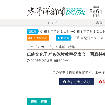
2026
8
6
月
日
木曜日
トップ
和歌
令和７年７月１日付〜令和８年７月１２日
物故者
三重 東紀州ニュース
本日の新聞広告
17時更新
トップ
カテゴリ
連載・特集
伝統文化子ども体験教室発表会 写真特
2025年9月3日
16時00分
この記事は購読者限定です。太平洋
今すぐ申し込む
連載・特集