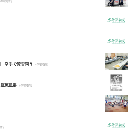
（6時間前）
酬 挙手で賛否問う
（6時間前）
ス座流星群
（6時間前）
間前）