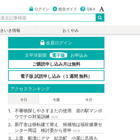
ログイン
総合ガイド
Ｑ&Ａ
いきいき情報
おくやみ
会員ログイン
太平洋新聞
電子版
お申込み
ご購読申し込み月は無料
電子版 試読申し込み（１週間 無料）
アクセスランキング
今日
今週
今月
不審物探しやさすまたの使用 道の駅マンボ
ウでテロ対策訓練
(8/5)
新庁舎は移転建て替え 候補地は福祉健康セ
ンター周辺 検討委から答申
(8/4)
上里、船津にクマ 紀北町 小屋に爪痕も