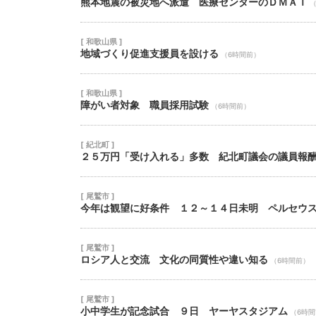
熊本地震の被災地へ派遣 医療センターのＤＭＡＴ
[ 和歌山県 ]
地域づくり促進支援員を設ける
（6時間前）
[ 和歌山県 ]
障がい者対象 職員採用試験
（6時間前）
[ 紀北町 ]
２５万円「受け入れる」多数 紀北町議会の議員報
[ 尾鷲市 ]
今年は観望に好条件 １２～１４日未明 ペルセウ
[ 尾鷲市 ]
ロシア人と交流 文化の同質性や違い知る
（6時間前）
[ 尾鷲市 ]
小中学生が記念試合 ９日 ヤーヤスタジアム
（6時