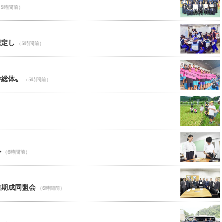
（5時間前）
想定し
（5時間前）
学総体〟
（5時間前）
ル
（6時間前）
進期成同盟会
（6時間前）