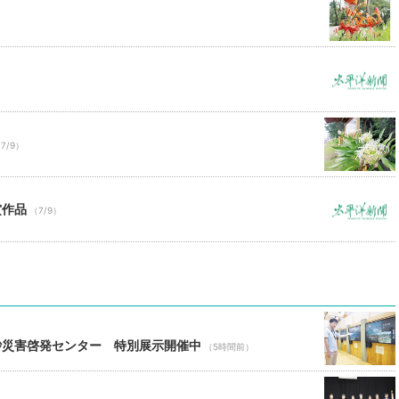
）
7/9）
賞作品
（7/9）
砂災害啓発センター 特別展示開催中
（5時間前）