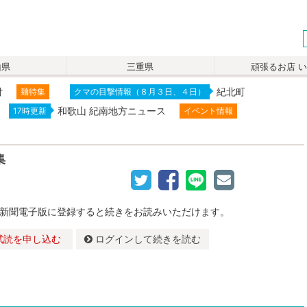
山県
三重県
頑張るお店 
付
紀北町
麺特集
クマの目撃情報（８月３日、４日）
和歌山 紀南地方ニュース
17時更新
イベント情報
集
新聞電子版に登録すると続きをお読みいただけます。
試読を申し込む
ログインして続きを読む