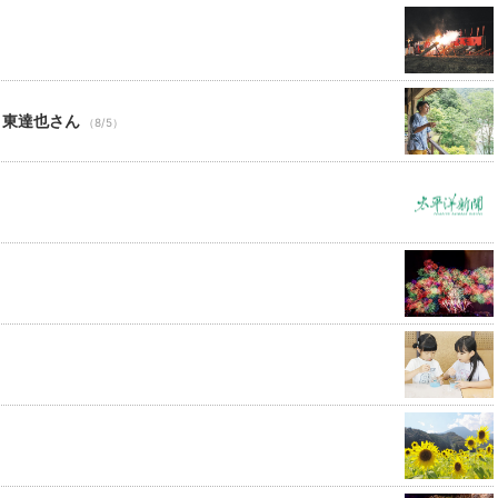
 東達也さん
（8/5）