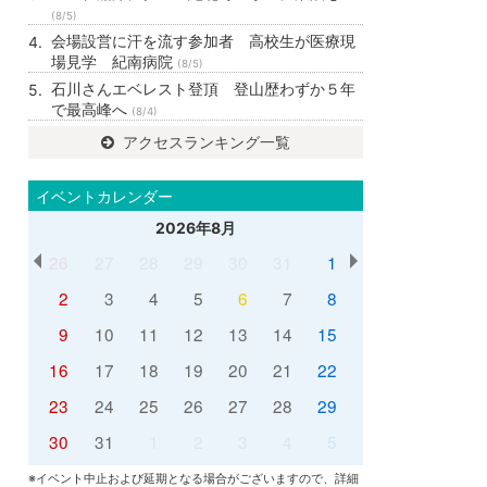
(8/5)
会場設営に汗を流す参加者 高校生が医療現
場見学 紀南病院
(8/5)
石川さんエベレスト登頂 登山歴わずか５年
で最高峰へ
(8/4)
アクセスランキング一覧
イベントカレンダー
2026年8月
26
27
28
29
30
31
1
2
3
4
5
6
7
8
9
10
11
12
13
14
15
16
17
18
19
20
21
22
23
24
25
26
27
28
29
30
31
1
2
3
4
5
※イベント中止および延期となる場合がございますので、詳細