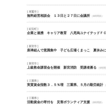
[ 尾鷲市 ]
無料経営相談会 １３日と２７日に会議所
（6時間前）
[ 紀宝町 ]
企業と連携 キャリア教育 八咫烏ユナイテッドＦ
[ 新宮市 ]
座禅組んで意識集中 子ども広場くまっこ 夏休み
[ 新宮市 ]
上級救命講習会を開催 新宮消防 受講者募る
（6時
[ 三重県 ]
実質賃金指数３．５％増 三重県、５月の勤労統計
[ 三重県 ]
活動資金の寄付を 災害ボランティア支援
（6時間前）