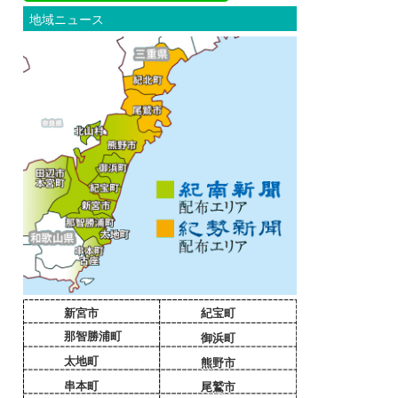
地域ニュース
新宮市
紀宝町
那智勝浦町
御浜町
太地町
熊野市
串本町
尾鷲市