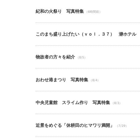
紀和の火祭り 写真特集
（6時間前）
このまち盛り上げたい（ｖｏｌ．３７） 瀞ホテル
物故者の方々を紹介
（8/5）
おわせ港まつり 写真特集
（8/4）
中央児童館 スライム作り 写真特集
（8/3）
近景をめぐる「休耕田のヒマワリ満開」
（7/29）