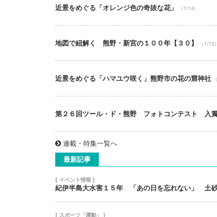
近景をめぐる「オレンジ色の奇抜な花」
（7/14）
地図で紐解く 熊野・新宮の１００年【３０】
（7/13
近景をめぐる「ハマユウ咲く」熊野市の花の窟神社
（
第２６回ツール・ド・熊野 フォトコンテスト 入
連載・特集一覧へ
最新記事
[ イベント情報 ]
紀伊半島大水害１５年 「あの日を忘れない」 土
[ スポーツ「躍動」 ]