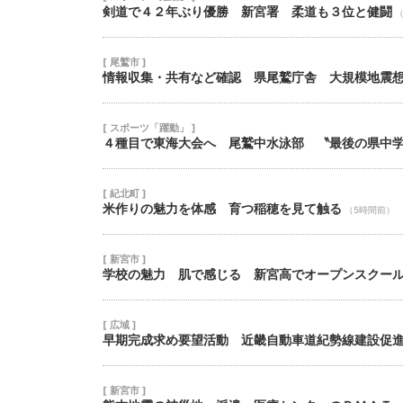
剣道で４２年ぶり優勝 新宮署 柔道も３位と健闘
[ 尾鷲市 ]
情報収集・共有など確認 県尾鷲庁舎 大規模地震
[ スポーツ「躍動」 ]
４種目で東海大会へ 尾鷲中水泳部 〝最後の県中
[ 紀北町 ]
米作りの魅力を体感 育つ稲穂を見て触る
（5時間前）
[ 新宮市 ]
学校の魅力 肌で感じる 新宮高でオープンスクー
[ 広域 ]
早期完成求め要望活動 近畿自動車道紀勢線建設促
[ 新宮市 ]