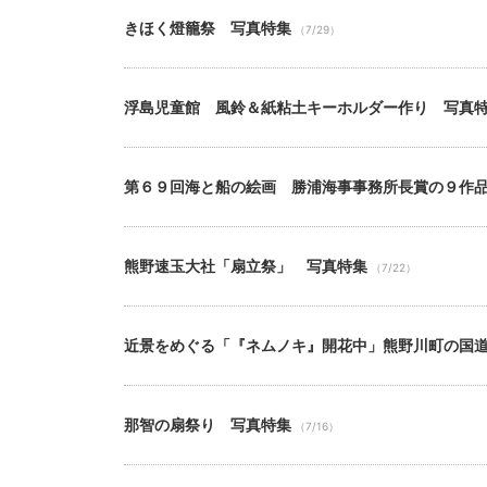
きほく燈籠祭 写真特集
（7/29）
浮島児童館 風鈴＆紙粘土キーホルダー作り 写真
第６９回海と船の絵画 勝浦海事事務所長賞の９作
熊野速玉大社「扇立祭」 写真特集
（7/22）
近景をめぐる「『ネムノキ』開花中」熊野川町の国
那智の扇祭り 写真特集
（7/16）