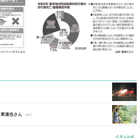
 東達也さん
（8/5）