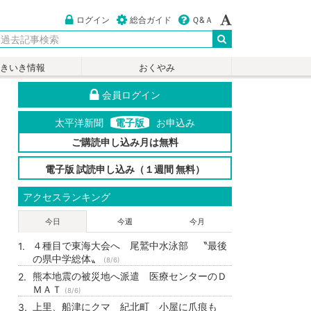
ログイン
総合ガイド
Ｑ&Ａ
いきいき情報
おくやみ
会員ログイン
太平洋新聞
電子版
お申込み
ご購読申し込み月は無料
電子版 試読申し込み（１週間 無料）
アクセスランキング
今日
今週
今月
４種目で東海大会へ 尾鷲中水泳部 〝最後
の県中学総体〟
(8/6)
熊本地震の被災地へ派遣 医療センターのＤ
ＭＡＴ
(8/6)
上里、船津にクマ 紀北町 小屋に爪痕も