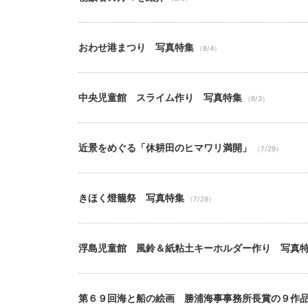
おわせ港まつり 写真特集
（8/4）
中央児童館 スライム作り 写真特集
（8/3）
近景をめぐる「休耕田のヒマワリ満開」
（7/29）
きほく燈籠祭 写真特集
（7/29）
浮島児童館 風鈴＆紙粘土キーホルダー作り 写真
第６９回海と船の絵画 勝浦海事事務所長賞の９作