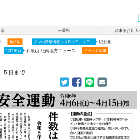
山県
三重県
頑張るお店 
付
紀北町
麺特集
クマの目撃情報（８月３日、４日）
和歌山 紀南地方ニュース
17時更新
イベント情報
１５日まで