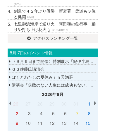
(8/5)
剣道で４２年ぶり優勝 新宮署 柔道も３位
と健闘
(8/6)
七里御浜海岸で送り火 阿田和の盆行事 踊
りや打ち上げ花火も
(2024/8/17)
アクセスランキング一覧
8月 7日のイベント情報
〈９月６日まで開催〉特別展示「紀伊半島大水害から１５年－あの日を忘れない－」
ＧＧ佐藤氏講演会
ぼくとわたしの夏休みｉｎ天満荘
講演会「失敗のない人生には成功もない」講師：ＧＧ佐藤さん
2026年8月
26
27
28
29
30
31
1
2
3
4
5
6
7
8
9
10
11
12
13
14
15