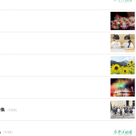
特集
（7/23）
品
（7/23）