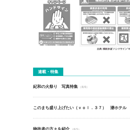
連載・特集
紀和の火祭り 写真特集
（8/6）
このまち盛り上げたい（ｖｏｌ．３７） 瀞ホテル
物故者の方々を紹介
（8/5）