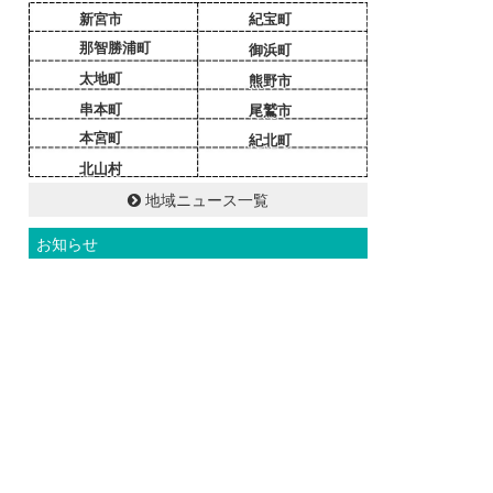
新宮市
紀宝町
那智勝浦町
御浜町
太地町
熊野市
串本町
尾鷲市
本宮町
紀北町
北山村
地域ニュース一覧
お知らせ