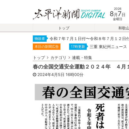
2026
8
7
月
日
金曜日
トップ
和歌
令和７年７月１日付〜令和８年７月１２日
物故者
三重 東紀州ニュース
本日の新聞広告
17時更新
トップ
カテゴリ
連載・特集
春の全国交通安全運動２０２４年 ４月
2024年4月5日
16時00分