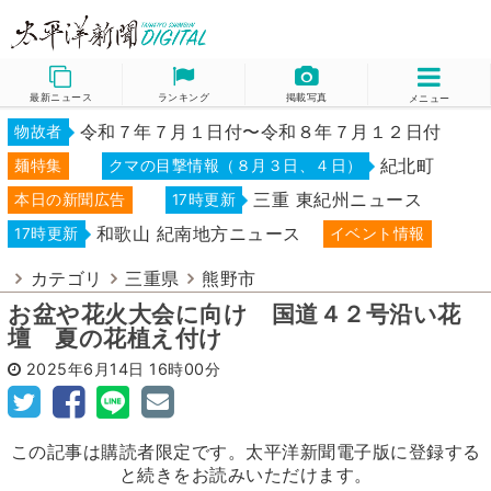
最新ニュース
ランキング
掲載写真
メニュー
令和７年７月１日付〜令和８年７月１２日付
物故者
紀北町
麺特集
クマの目撃情報（８月３日、４日）
三重 東紀州ニュース
本日の新聞広告
17時更新
和歌山 紀南地方ニュース
17時更新
イベント情報
カテゴリ
三重県
熊野市
お盆や花火大会に向け 国道４２号沿い花
壇 夏の花植え付け
2025年6月14日
16時00分
この記事は購読者限定です。太平洋新聞電子版に登録する
と続きをお読みいただけます。