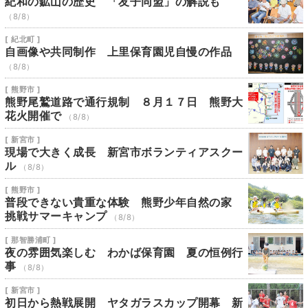
紀和の鉱山の歴史 「友子同盟」の解説も
（8/8）
[ 紀北町 ]
自画像や共同制作 上里保育園児自慢の作品
（8/8）
[ 熊野市 ]
熊野尾鷲道路で通行規制 ８月１７日 熊野大
花火開催で
（8/8）
[ 新宮市 ]
現場で大きく成長 新宮市ボランティアスクー
ル
（8/8）
[ 熊野市 ]
普段できない貴重な体験 熊野少年自然の家
挑戦サマーキャンプ
（8/8）
[ 那智勝浦町 ]
夜の雰囲気楽しむ わかば保育園 夏の恒例行
事
（8/8）
[ 新宮市 ]
初日から熱戦展開 ヤタガラスカップ開幕 新