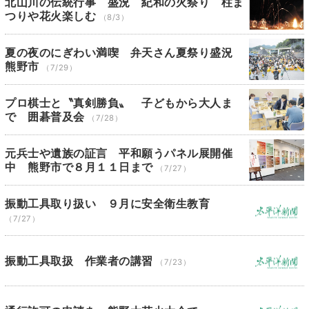
北山川の伝統行事 盛況 紀和の火祭り 柱ま
つりや花火楽しむ
（8/3）
夏の夜のにぎわい満喫 弁天さん夏祭り盛況
熊野市
（7/29）
プロ棋士と〝真剣勝負〟 子どもから大人ま
で 囲碁普及会
（7/28）
元兵士や遺族の証言 平和願うパネル展開催
中 熊野市で８月１１日まで
（7/27）
振動工具取り扱い ９月に安全衛生教育
（7/27）
振動工具取扱 作業者の講習
（7/23）