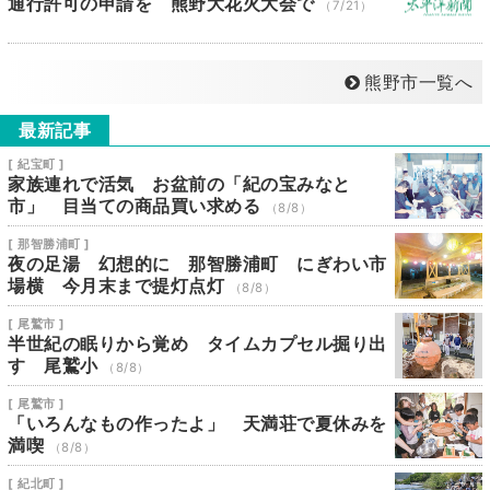
通行許可の申請を 熊野大花火大会で
（7/21）
熊野市一覧へ
最新記事
[ 紀宝町 ]
家族連れで活気 お盆前の「紀の宝みなと
市」 目当ての商品買い求める
（8/8）
[ 那智勝浦町 ]
夜の足湯 幻想的に 那智勝浦町 にぎわい市
場横 今月末まで提灯点灯
（8/8）
[ 尾鷲市 ]
半世紀の眠りから覚め タイムカプセル掘り出
す 尾鷲小
（8/8）
[ 尾鷲市 ]
「いろんなもの作ったよ」 天満荘で夏休みを
満喫
（8/8）
[ 紀北町 ]