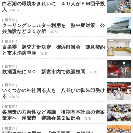
白石湖の環境をきれいに ４０人がＥＭ団子投
入
（8/8）
[ 新宮市 ]
クーリングシェルター利用を 熱中症対策 公
共施設など３１か所
（8/8）
[ 御浜町 ]
百条委 調査方針決定 御浜町議会 随意契約
と市木消防車庫
（8/8）
[ 新宮市 ]
飲酒運転にＮＯ 新宮市内で飲酒検問
（8/8）
[ 新宮市 ]
いくつかの神社回る人も 八並びの御朱印受け
る
（8/8）
[ 尾鷲市 ]
各施策の方向性など協議 後期基本計画の素案
策定へ 尾鷲市 審議会第２回部会
（8/8）
[ 尾鷲市 ]