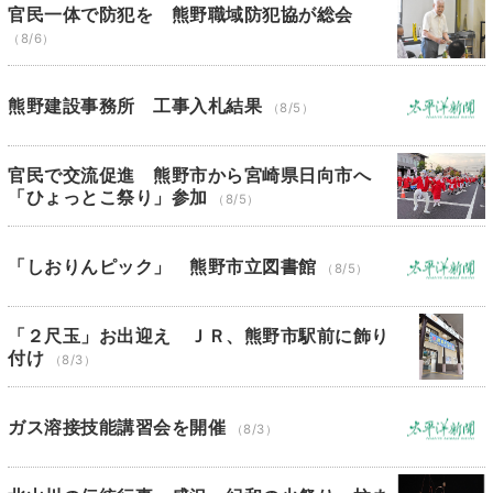
官民一体で防犯を 熊野職域防犯協が総会
（8/6）
熊野建設事務所 工事入札結果
（8/5）
官民で交流促進 熊野市から宮崎県日向市へ
「ひょっとこ祭り」参加
（8/5）
「しおりんピック」 熊野市立図書館
（8/5）
「２尺玉」お出迎え ＪＲ、熊野市駅前に飾り
付け
（8/3）
ガス溶接技能講習会を開催
（8/3）