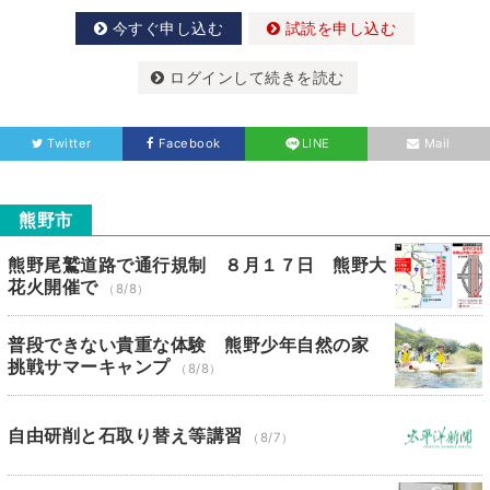
今すぐ申し込む
試読を申し込む
ログインして続きを読む
Twitter
Facebook
LINE
Mail
熊野市
熊野尾鷲道路で通行規制 ８月１７日 熊野大
花火開催で
（8/8）
普段できない貴重な体験 熊野少年自然の家
挑戦サマーキャンプ
（8/8）
自由研削と石取り替え等講習
（8/7）