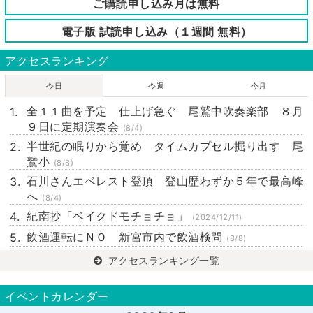
ご購読申し込み月は無料
電子版 試読申し込み（１週間 無料）
アクセスランキング
今日
今週
今月
全１１曲を予定 仕上げ急ぐ 尾鷲中吹奏楽部 ８月
９日に定期演奏会
(8/4)
半世紀の眠りから覚め タイムカプセル掘り出す 尾
鷲小
(8/8)
石川さんエベレスト登頂 登山歴わずか５年で最高峰
へ
(8/4)
紀南抄「ベイクドモチョチョ」
(2024/12/11)
飲酒運転にＮＯ 新宮市内で飲酒検問
(8/8)
アクセスランキング一覧
イベントカレンダー