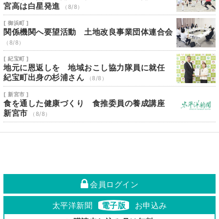
宮高は白星発進
（8/8）
[ 御浜町 ]
関係機関へ要望活動 土地改良事業団体連合会
（8/8）
[ 紀宝町 ]
地元に恩返しを 地域おこし協力隊員に就任
紀宝町出身の杉浦さん
（8/8）
[ 新宮市 ]
食を通した健康づくり 食推委員の養成講座
新宮市
（8/8）
会員ログイン
太平洋新聞
電子版
お申込み