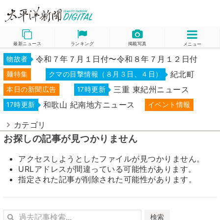
最新ニュース
ランキング
掲載写真
メニュー
令和７年７月１日付〜令和８年７月１２日付
物故者
紀北町
麺特集
クマの目撃情報（８月３日、４日）
三重 東紀州ニュース
本日の新聞広告
17時更新
和歌山 紀南地方ニュース
17時更新
イベント情報
カテゴリ
お探しの記事が見つかりません
アクセスしようとしたファイルが見つかりません。
URLアドレスが間違っている可能性があります。
指定された記事が削除された可能性があります。
検索