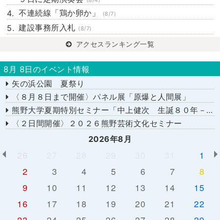
(8/4)
不連続線「鶏か卵か」
(8/7)
建設事務所入札
(8/7)
アクセスランキング一覧
8月 8日のイベント情報
矢の浜公園 夏祭り
〈８月８日まで開催〉パネル展「原爆と人間展」
熊野大学夏期特別セミナー「中上健次 生誕８０年－時代へのまなざし－」
〈２日間開催〉２０２６熊野芸術文化セミナー
2026年8月
26
27
28
29
30
31
1
2
3
4
5
6
7
8
9
10
11
12
13
14
15
16
17
18
19
20
21
22
23
24
25
26
27
28
29