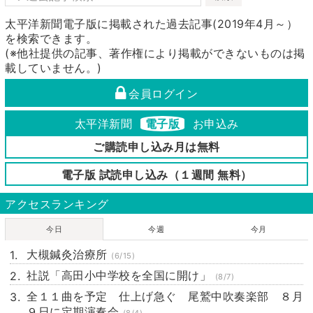
太平洋新聞電子版に掲載された過去記事(2019年4月～）
を検索できます。
(※他社提供の記事、著作権により掲載ができないものは掲
載していません。)
会員ログイン
太平洋新聞
電子版
お申込み
ご購読申し込み月は無料
電子版 試読申し込み（１週間 無料）
アクセスランキング
今日
今週
今月
大槻鍼灸治療所
(6/15)
社説「高田小中学校を全国に開け」
(8/7)
全１１曲を予定 仕上げ急ぐ 尾鷲中吹奏楽部 ８月
９日に定期演奏会