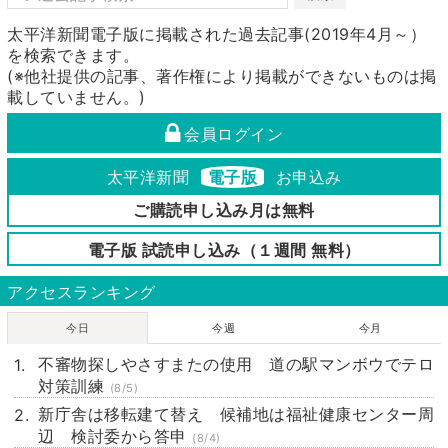
太平洋新聞電子版に掲載された過去記事(2019年4月～）
を検索できます。
(※他社提供の記事、著作権により掲載ができないものは掲
載していません。)
会員ログイン
太平洋新聞
電子版
お申込み
ご購読申し込み月は無料
電子版 試読申し込み（１週間 無料）
アクセスランキング
今日
今週
今月
不審物探しやさすまたの使用 道の駅マンボウでテロ
対策訓練
(8/5)
新庁舎は移転建て替え 候補地は福祉健康センター周
辺 検討委から答申
(8/4)