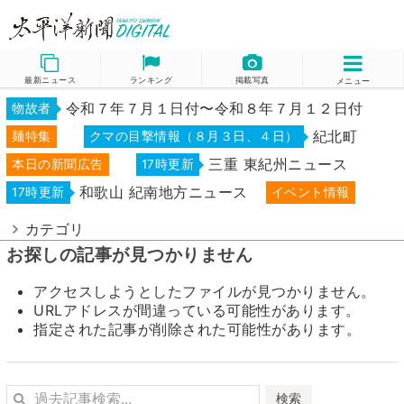
最新ニュース
ランキング
掲載写真
メニュー
令和７年７月１日付〜令和８年７月１２日付
物故者
紀北町
麺特集
クマの目撃情報（８月３日、４日）
三重 東紀州ニュース
本日の新聞広告
17時更新
和歌山 紀南地方ニュース
17時更新
イベント情報
カテゴリ
お探しの記事が見つかりません
アクセスしようとしたファイルが見つかりません。
URLアドレスが間違っている可能性があります。
指定された記事が削除された可能性があります。
検索