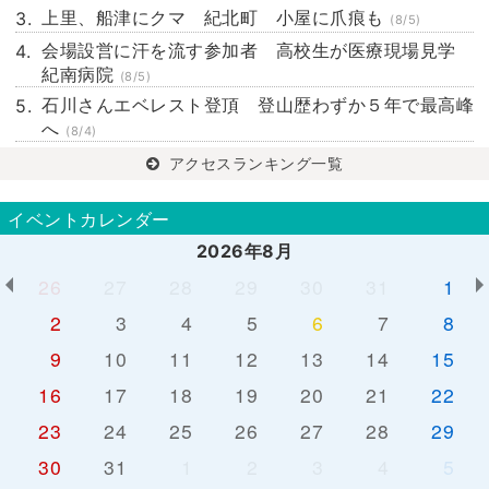
上里、船津にクマ 紀北町 小屋に爪痕も
(8/5)
会場設営に汗を流す参加者 高校生が医療現場見学
紀南病院
(8/5)
石川さんエベレスト登頂 登山歴わずか５年で最高峰
へ
(8/4)
アクセスランキング一覧
イベントカレンダー
2026年8月
26
27
28
29
30
31
1
2
3
4
5
6
7
8
9
10
11
12
13
14
15
16
17
18
19
20
21
22
23
24
25
26
27
28
29
30
31
1
2
3
4
5