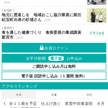
（8/8）
[ 紀宝町 ]
地元に恩返しを 地域おこし協力隊員に就任
紀宝町出身の杉浦さん
（8/8）
[ 新宮市 ]
食を通した健康づくり 食推委員の養成講座
新宮市
（8/8）
会員ログイン
太平洋新聞
電子版
お申込み
ご購読申し込み月は無料
電子版 試読申し込み（１週間 無料）
アクセスランキング
今日
今週
今月
全１１曲を予定 仕上げ急ぐ 尾鷲中吹奏楽部 ８月