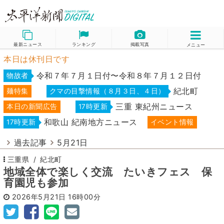
最新ニュース
ランキング
掲載写真
メニュー
本日は休刊日です
令和７年７月１日付〜令和８年７月１２日付
物故者
紀北町
麺特集
クマの目撃情報（８月３日、４日）
三重 東紀州ニュース
本日の新聞広告
17時更新
和歌山 紀南地方ニュース
17時更新
イベント情報
過去記事
5月21日
三重県
紀北町
地域全体で楽しく交流 たいきフェス 保
育園児も参加
2026年5月21日
16時00分