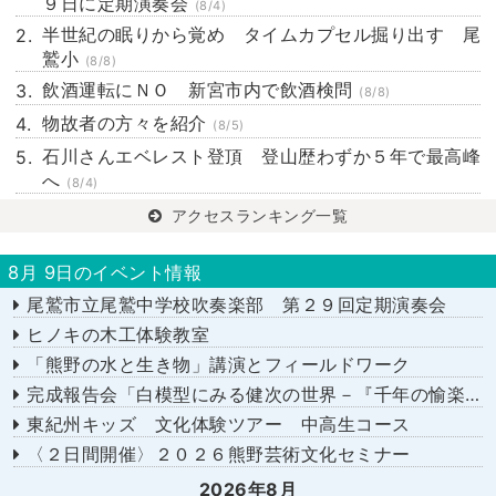
９日に定期演奏会
(8/4)
半世紀の眠りから覚め タイムカプセル掘り出す 尾
鷲小
(8/8)
飲酒運転にＮＯ 新宮市内で飲酒検問
(8/8)
物故者の方々を紹介
(8/5)
石川さんエベレスト登頂 登山歴わずか５年で最高峰
へ
(8/4)
アクセスランキング一覧
8月 9日のイベント情報
尾鷲市立尾鷲中学校吹奏楽部 第２９回定期演奏会
ヒノキの木工体験教室
「熊野の水と生き物」講演とフィールドワーク
完成報告会「白模型にみる健次の世界－『千年の愉楽』『奇蹟』より－」
東紀州キッズ 文化体験ツアー 中高生コース
〈２日間開催〉２０２６熊野芸術文化セミナー
2026年8月