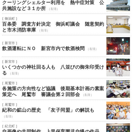
クーリングシェルター利用を 熱中症対策 公
共施設など３１か所
（8/8）
[ 御浜町 ]
百条委 調査方針決定 御浜町議会 随意契約
と市木消防車庫
（8/8）
[ 新宮市 ]
飲酒運転にＮＯ 新宮市内で飲酒検問
（8/8）
[ 新宮市 ]
いくつかの神社回る人も 八並びの御朱印受け
る
（8/8）
[ 尾鷲市 ]
各施策の方向性など協議 後期基本計画の素案
策定へ 尾鷲市 審議会第２回部会
（8/8）
[ 尾鷲市 ]
紀和の鉱山の歴史 「友子同盟」の解説も
（8/8）
[ 紀北町 ]
自画像や共同制作 上里保育園児自慢の作品