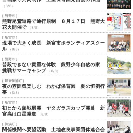
（8/8）
[ 熊野市 ]
熊野尾鷲道路で通行規制 ８月１７日 熊野大
花火開催で
（8/8）
[ 新宮市 ]
現場で大きく成長 新宮市ボランティアスクー
ル
（8/8）
[ 熊野市 ]
普段できない貴重な体験 熊野少年自然の家
挑戦サマーキャンプ
（8/8）
[ 那智勝浦町 ]
夜の雰囲気楽しむ わかば保育園 夏の恒例行
事
（8/8）
[ 新宮市 ]
初日から熱戦展開 ヤタガラスカップ開幕 新
宮高は白星発進
（8/8）
[ 御浜町 ]
関係機関へ要望活動 土地改良事業団体連合会