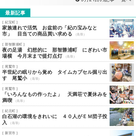
最新記事
[ 紀宝町 ]
家族連れで活気 お盆前の「紀の宝みなと
市」 目当ての商品買い求める
（8/8）
[ 那智勝浦町 ]
夜の足湯 幻想的に 那智勝浦町 にぎわい市
場横 今月末まで提灯点灯
（8/8）
[ 尾鷲市 ]
半世紀の眠りから覚め タイムカプセル掘り出
す 尾鷲小
（8/8）
[ 尾鷲市 ]
「いろんなもの作ったよ」 天満荘で夏休みを
満喫
（8/8）
[ 紀北町 ]
白石湖の環境をきれいに ４０人がＥＭ団子投
入
（8/8）
[ 新宮市 ]