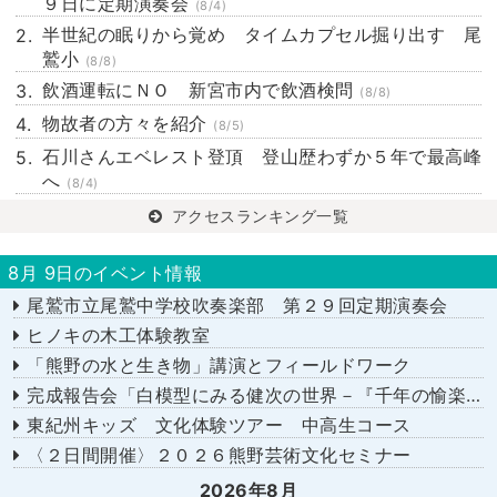
９日に定期演奏会
(8/4)
半世紀の眠りから覚め タイムカプセル掘り出す 尾
鷲小
(8/8)
飲酒運転にＮＯ 新宮市内で飲酒検問
(8/8)
物故者の方々を紹介
(8/5)
石川さんエベレスト登頂 登山歴わずか５年で最高峰
へ
(8/4)
アクセスランキング一覧
8月 9日のイベント情報
尾鷲市立尾鷲中学校吹奏楽部 第２９回定期演奏会
ヒノキの木工体験教室
「熊野の水と生き物」講演とフィールドワーク
完成報告会「白模型にみる健次の世界－『千年の愉楽』『奇蹟』より－」
東紀州キッズ 文化体験ツアー 中高生コース
〈２日間開催〉２０２６熊野芸術文化セミナー
2026年8月