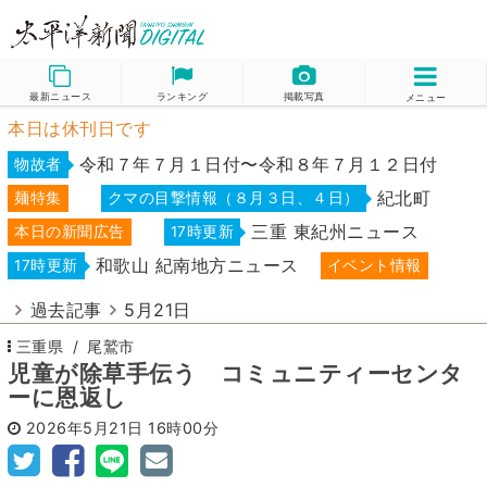
最新ニュース
ランキング
掲載写真
メニュー
本日は休刊日です
令和７年７月１日付〜令和８年７月１２日付
物故者
紀北町
麺特集
クマの目撃情報（８月３日、４日）
三重 東紀州ニュース
本日の新聞広告
17時更新
和歌山 紀南地方ニュース
17時更新
イベント情報
過去記事
5月21日
三重県
尾鷲市
児童が除草手伝う コミュニティーセンタ
ーに恩返し
2026年5月21日
16時00分