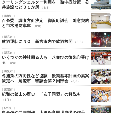
クーリングシェルター利用を 熱中症対策 公
共施設など３１か所
（8/8）
[ 御浜町 ]
百条委 調査方針決定 御浜町議会 随意契約
と市木消防車庫
（8/8）
[ 新宮市 ]
飲酒運転にＮＯ 新宮市内で飲酒検問
（8/8）
[ 新宮市 ]
いくつかの神社回る人も 八並びの御朱印受け
る
（8/8）
[ 尾鷲市 ]
各施策の方向性など協議 後期基本計画の素案
策定へ 尾鷲市 審議会第２回部会
（8/8）
[ 尾鷲市 ]
紀和の鉱山の歴史 「友子同盟」の解説も
（8/8）
[ 紀北町 ]
自画像や共同制作 上里保育園児自慢の作品