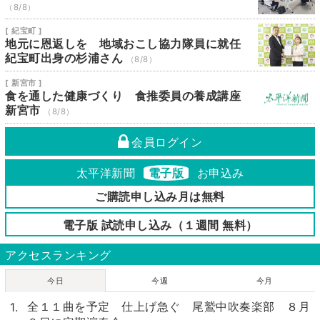
（8/8）
[ 紀宝町 ]
地元に恩返しを 地域おこし協力隊員に就任
紀宝町出身の杉浦さん
（8/8）
[ 新宮市 ]
食を通した健康づくり 食推委員の養成講座
新宮市
（8/8）
会員ログイン
太平洋新聞
電子版
お申込み
ご購読申し込み月は無料
電子版 試読申し込み（１週間 無料）
アクセスランキング
今日
今週
今月
全１１曲を予定 仕上げ急ぐ 尾鷲中吹奏楽部 ８月