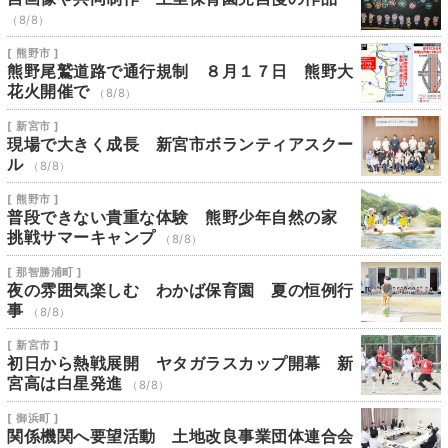
（8/8）
[ 熊野市 ]
熊野尾鷲道路で通行規制 ８月１７日 熊野大
花火開催で
（8/8）
[ 新宮市 ]
現場で大きく成長 新宮市ボランティアスクー
ル
（8/8）
[ 熊野市 ]
普段できない貴重な体験 熊野少年自然の家
挑戦サマーキャンプ
（8/8）
[ 那智勝浦町 ]
夜の雰囲気楽しむ わかば保育園 夏の恒例行
事
（8/8）
[ 新宮市 ]
初日から熱戦展開 ヤタガラスカップ開幕 新
宮高は白星発進
（8/8）
[ 御浜町 ]
関係機関へ要望活動 土地改良事業団体連合会