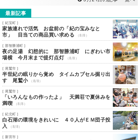
最新記事
[ 紀宝町 ]
家族連れで活気 お盆前の「紀の宝みなと
市」 目当ての商品買い求める
（8/8）
[ 那智勝浦町 ]
夜の足湯 幻想的に 那智勝浦町 にぎわい市
場横 今月末まで提灯点灯
（8/8）
[ 尾鷲市 ]
半世紀の眠りから覚め タイムカプセル掘り出
す 尾鷲小
（8/8）
[ 尾鷲市 ]
「いろんなもの作ったよ」 天満荘で夏休みを
満喫
（8/8）
[ 紀北町 ]
白石湖の環境をきれいに ４０人がＥＭ団子投
入
（8/8）
[ 新宮市 ]