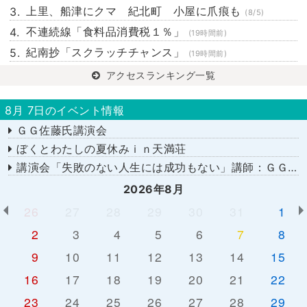
上里、船津にクマ 紀北町 小屋に爪痕も
(8/5)
不連続線「食料品消費税１％」
(19時間前)
紀南抄「スクラッチチャンス」
(19時間前)
アクセスランキング一覧
8月 7日のイベント情報
ＧＧ佐藤氏講演会
ぼくとわたしの夏休みｉｎ天満荘
講演会「失敗のない人生には成功もない」講師：ＧＧ佐藤さん
2026年8月
26
27
28
29
30
31
1
2
3
4
5
6
7
8
9
10
11
12
13
14
15
16
17
18
19
20
21
22
23
24
25
26
27
28
29