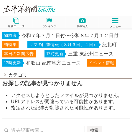
最新ニュース
ランキング
掲載写真
メニュー
令和７年７月１日付〜令和８年７月１２日付
物故者
紀北町
麺特集
クマの目撃情報（８月３日、４日）
三重 東紀州ニュース
本日の新聞広告
17時更新
和歌山 紀南地方ニュース
17時更新
イベント情報
カテゴリ
お探しの記事が見つかりません
アクセスしようとしたファイルが見つかりません。
URLアドレスが間違っている可能性があります。
指定された記事が削除された可能性があります。
検索