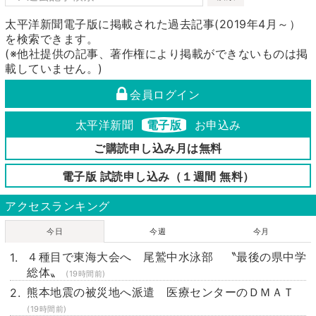
太平洋新聞電子版に掲載された過去記事(2019年4月～）
を検索できます。
(※他社提供の記事、著作権により掲載ができないものは掲
載していません。)
会員ログイン
太平洋新聞
電子版
お申込み
ご購読申し込み月は無料
電子版 試読申し込み（１週間 無料）
アクセスランキング
今日
今週
今月
４種目で東海大会へ 尾鷲中水泳部 〝最後の県中学
総体〟
(19時間前)
熊本地震の被災地へ派遣 医療センターのＤＭＡＴ
(19時間前)