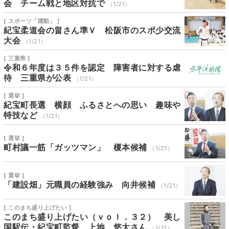
会 チーム戦と地区対抗で
（1/21）
[ スポーツ「躍動」 ]
紀宝柔道会の畠さん準Ｖ 松阪市のスポ少交流
大会
（1/21）
[ 三重県 ]
令和６年度は３５件を認定 障害者に対する虐
待 三重県が公表
（1/21）
[ 選挙 ]
紀宝町長選 横顔 ふるさとへの思い 趣味や
特技など
（1/21）
[ 選挙 ]
町村議一筋「ガッツマン」 榎本候補
（1/21）
[ 選挙 ]
「建設畑」元職員の経験強み 向井候補
（1/21）
[ このまち盛り上げたい ]
このまち盛り上げたい（ｖｏｌ．３２） 美し
国駅伝・紀宝町監督 上地 悠太さん
（1/21）