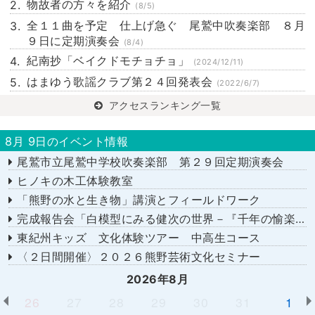
物故者の方々を紹介
(8/5)
全１１曲を予定 仕上げ急ぐ 尾鷲中吹奏楽部 ８月
９日に定期演奏会
(8/4)
紀南抄「ベイクドモチョチョ」
(2024/12/11)
はまゆう歌謡クラブ第２４回発表会
(2022/6/7)
アクセスランキング一覧
8月 9日のイベント情報
尾鷲市立尾鷲中学校吹奏楽部 第２９回定期演奏会
ヒノキの木工体験教室
「熊野の水と生き物」講演とフィールドワーク
完成報告会「白模型にみる健次の世界－『千年の愉楽』『奇蹟』より－」
東紀州キッズ 文化体験ツアー 中高生コース
〈２日間開催〉２０２６熊野芸術文化セミナー
2026年8月
26
27
28
29
30
31
1