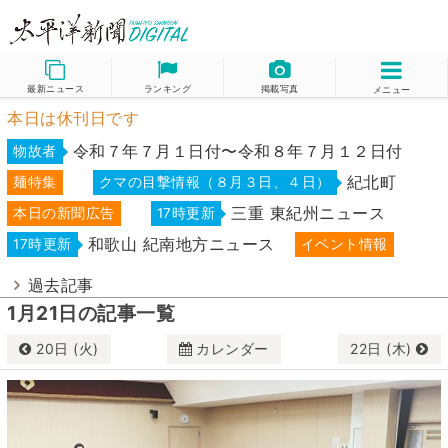
最新ニュース
ランキング
掲載写真
メニュー
本日は休刊日です
令和７年７月１日付〜令和８年７月１２日付
物故者
紀北町
麺特集
クマの目撃情報（８月３日、４日）
三重 東紀州ニュース
本日の新聞広告
17時更新
和歌山 紀南地方ニュース
17時更新
イベント情報
過去記事
1月21日の記事一覧
20日 (火)
カレンダー
22日 (木)
1月
2026
日
月
火
水
木
金
土
28
29
30
31
1
2
3