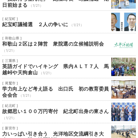
日前始まる
（1/21）
[ 紀宝町 ]
紀宝町議補選 ２人の争いに
（1/21）
[ 和歌山県 ]
和歌山２区は２陣営 衆院選の立候補説明会
（1/21）
[ 三重県 ]
英語ガイドでハイキング 県内ＡＬＴ７人 馬
越峠や天狗倉山
（1/21）
[ 尾鷲市 ]
学力向上など考え語る 出口氏 初の教育委員
会会合
（1/21）
[ 紀北町 ]
故郷思い１００万円寄付 紀北町出身の東さん
（1/21）
[ 新宮市 ]
力いっぱい引き合う 光洋地区交流綱引き大