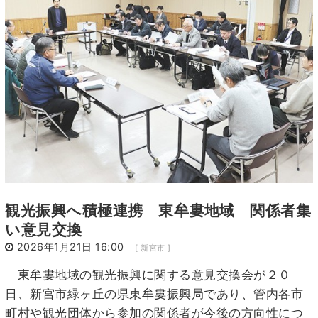
4
5
6
7
8
9
10
11
12
13
14
15
16
17
18
19
20
21
22
23
24
25
26
27
28
29
30
31
観光振興へ積極連携 東牟婁地域 関係者集
い意見交換
2026年1月21日 16:00
[ 新宮市 ]
東牟婁地域の観光振興に関する意見交換会が２０
日、新宮市緑ヶ丘の県東牟婁振興局であり、管内各市
町村や観光団体から参加の関係者が今後の方向性につ