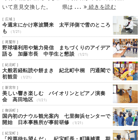
...
いて意見交換した。 県は
続きを読む
[ 広域 ]
今週末にかけ寒波襲来 太平洋側で雪のところ
も
（1/21）
[ 尾鷲市 ]
野球場利用や魅力発信 まちづくりのアイデア
語る 加藤市長 中学生と懇談
（1/21）
[ 紀北町 ]
大般若経転読や餅まき 紀北町中桐 円通閣で
初観音
（1/21）
[ 新宮市 ]
美しい響き楽しむ バイオリンとピアノ演奏
会 高田地区
（1/21）
[ 御浜町 ]
国内初のナウル観光案内 七里御浜センターで
開始 日本事務所が事前研修
（1/21）
[ 紀宝町 ]
「投票待ち望んだ」 紀宝町長・町議補選 期