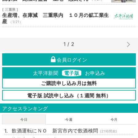
[ 三重県 ]
生産増、在庫減 三重県内 １０月の鉱工業生
産
（1/21）
1 / 2
会員ログイン
太平洋新聞
電子版
お申込み
ご購読申し込み月は無料
電子版 試読申し込み（１週間 無料）
アクセスランキング
今日
今週
今月
飲酒運転にＮＯ 新宮市内で飲酒検問
(21時間前)