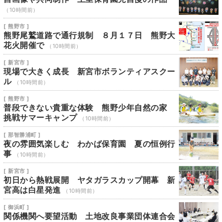
（10時間前）
[ 熊野市 ]
熊野尾鷲道路で通行規制 ８月１７日 熊野大
花火開催で
（10時間前）
[ 新宮市 ]
現場で大きく成長 新宮市ボランティアスクー
ル
（10時間前）
[ 熊野市 ]
普段できない貴重な体験 熊野少年自然の家
挑戦サマーキャンプ
（10時間前）
[ 那智勝浦町 ]
夜の雰囲気楽しむ わかば保育園 夏の恒例行
事
（10時間前）
[ 新宮市 ]
初日から熱戦展開 ヤタガラスカップ開幕 新
宮高は白星発進
（10時間前）
[ 御浜町 ]
関係機関へ要望活動 土地改良事業団体連合会