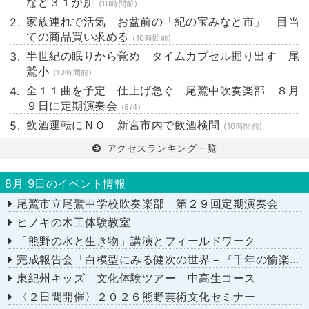
など３１か所
(10時間前)
家族連れで活気 お盆前の「紀の宝みなと市」 目当
ての商品買い求める
(10時間前)
半世紀の眠りから覚め タイムカプセル掘り出す 尾
鷲小
(10時間前)
全１１曲を予定 仕上げ急ぐ 尾鷲中吹奏楽部 ８月
９日に定期演奏会
(8/4)
飲酒運転にＮＯ 新宮市内で飲酒検問
(10時間前)
アクセスランキング一覧
8月 9日のイベント情報
尾鷲市立尾鷲中学校吹奏楽部 第２９回定期演奏会
ヒノキの木工体験教室
「熊野の水と生き物」講演とフィールドワーク
完成報告会「白模型にみる健次の世界－『千年の愉楽』『奇蹟』より－」
東紀州キッズ 文化体験ツアー 中高生コース
〈２日間開催〉２０２６熊野芸術文化セミナー