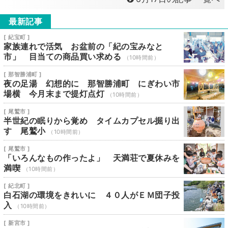
最新記事
[ 紀宝町 ]
家族連れで活気 お盆前の「紀の宝みなと
市」 目当ての商品買い求める
（10時間前）
[ 那智勝浦町 ]
夜の足湯 幻想的に 那智勝浦町 にぎわい市
場横 今月末まで提灯点灯
（10時間前）
[ 尾鷲市 ]
半世紀の眠りから覚め タイムカプセル掘り出
す 尾鷲小
（10時間前）
[ 尾鷲市 ]
「いろんなもの作ったよ」 天満荘で夏休みを
満喫
（10時間前）
[ 紀北町 ]
白石湖の環境をきれいに ４０人がＥＭ団子投
入
（10時間前）
[ 新宮市 ]