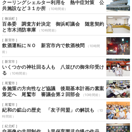
クーリングシェルター利用を 熱中症対策 公
共施設など３１か所
（10時間前）
[ 御浜町 ]
百条委 調査方針決定 御浜町議会 随意契約
と市木消防車庫
（10時間前）
[ 新宮市 ]
飲酒運転にＮＯ 新宮市内で飲酒検問
（10時間
前）
[ 新宮市 ]
いくつかの神社回る人も 八並びの御朱印受け
る
（10時間前）
[ 尾鷲市 ]
各施策の方向性など協議 後期基本計画の素案
策定へ 尾鷲市 審議会第２回部会
（10時間前）
[ 尾鷲市 ]
紀和の鉱山の歴史 「友子同盟」の解説も
（10
時間前）
[ 紀北町 ]
自画像や共同制作 上里保育園児自慢の作品