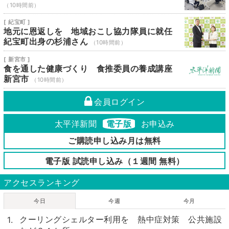
（10時間前）
[ 紀宝町 ]
地元に恩返しを 地域おこし協力隊員に就任
紀宝町出身の杉浦さん
（10時間前）
[ 新宮市 ]
食を通した健康づくり 食推委員の養成講座
新宮市
（10時間前）
会員ログイン
太平洋新聞
電子版
お申込み
ご購読申し込み月は無料
電子版 試読申し込み（１週間 無料）
アクセスランキング
今日
今週
今月
クーリングシェルター利用を 熱中症対策 公共施設