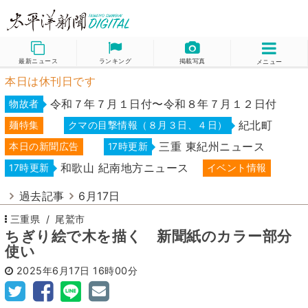
最新ニュース
ランキング
掲載写真
メニュー
本日は休刊日です
令和７年７月１日付〜令和８年７月１２日付
物故者
紀北町
麺特集
クマの目撃情報（８月３日、４日）
三重 東紀州ニュース
本日の新聞広告
17時更新
和歌山 紀南地方ニュース
17時更新
イベント情報
過去記事
6月17日
三重県
尾鷲市
ちぎり絵で木を描く 新聞紙のカラー部分
使い
2025年6月17日
16時00分