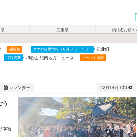
山県
三重県
頑張るお店 
付
紀北町
麺特集
クマの目撃情報（８月３日、４日）
和歌山 紀南地方ニュース
17時更新
イベント情報
カレンダー
12月
14日 (木)
揮ごう
水
木
金
土
29
30
1
2
6
7
8
9
野本宮
13
14
15
16