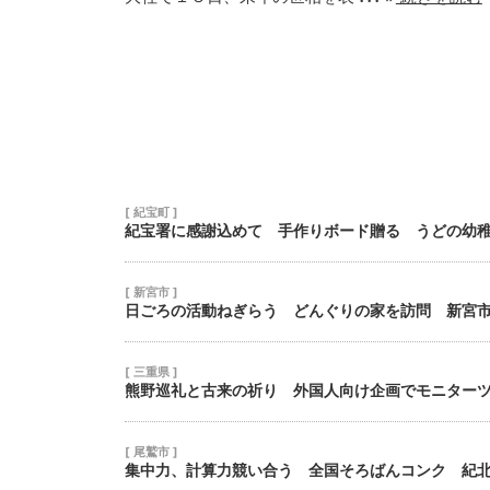
17
18
19
24
25
26
31
1
2
[ 紀宝町 ]
紀宝署に感謝込めて 手作りボード贈る うどの幼
[ 新宮市 ]
日ごろの活動ねぎらう どんぐりの家を訪問 新宮
[ 三重県 ]
熊野巡礼と古来の祈り 外国人向け企画でモニター
[ 尾鷲市 ]
集中力、計算力競い合う 全国そろばんコンク 紀