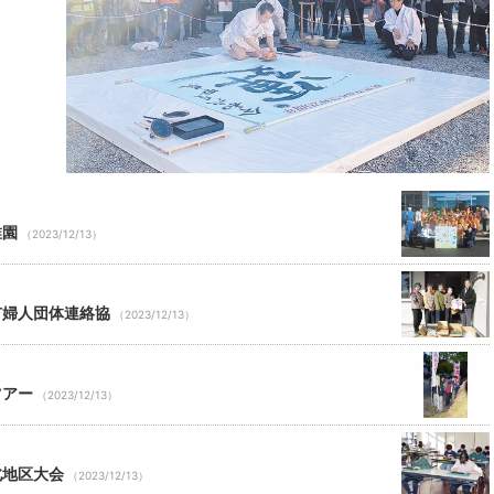
20
21
22
23
27
28
29
30
3
4
5
6
稚園
（2023/12/13）
市婦人団体連絡協
（2023/12/13）
ツアー
（2023/12/13）
北地区大会
（2023/12/13）