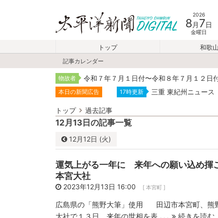
2026
8
7
月
日
金曜日
トップ
和歌
記事カレンダー
令和７年７月１日付〜令和８年７月１２日
物故者
三重 東紀州ニュース
本日の新聞広告
17時更新
トップ
過去記事
12月13日の記事一覧
12月
12日 (火)
12月
2023
運気上がる一年に 来年への願い込め
日
月
火
本宮大社
26
27
28
2023年12月13日 16:00
[ 本宮町 ]
3
4
5
広島県の「熊野大筆」使用 田辺市本宮町、熊
...
大社で１３日、来年の世相を表
続きを読む
10
11
12