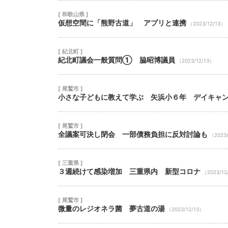
[ 和歌山県 ]
仮想空間に「熊野古道」 アプリと連携
（2023/12/13）
[ 紀北町 ]
紀北町議会一般質問① 脇昭博議員
（2023/12/13）
[ 尾鷲市 ]
小さな子どもに教えて学ぶ 矢浜小６年 デイキャ
[ 尾鷲市 ]
全議案可決し閉会 一部債務負担に反対討論も
（2023/
[ 三重県 ]
３週続けて感染増加 三重県内 新型コロナ
（2023/12
[ 尾鷲市 ]
微量のレジオネラ菌 夢古道の湯
（2023/12/13）