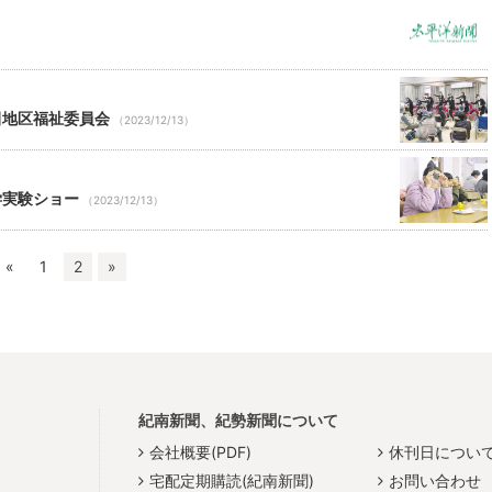
田地区福祉委員会
（2023/12/13）
学実験ショー
（2023/12/13）
«
1
2
»
紀南新聞、紀勢新聞について
会社概要(PDF)
休刊日につい
宅配定期購読(紀南新聞)
お問い合わせ