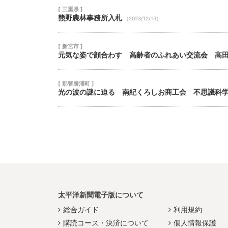
[ 三重県 ]
熊野農林事務所入札
（2023/12/13）
[ 新宮市 ]
元気な姿で顔合わす 高齢者のふれあい交流会 高
[ 那智勝浦町 ]
光の波の謎に迫る 南紀くろしお商工会 不思議科
太平洋新聞電子版について
総合ガイド
利用規約
購読コース・決済について
個人情報保護