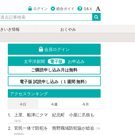
ログイン
総合ガイド
Ｑ&Ａ
いきいき情報
おくやみ
会員ログイン
太平洋新聞
電子版
お申込み
ご購読申し込み月は無料
電子版 試読申し込み（１週間 無料）
アクセスランキング
今日
今週
今月
上里、船津にクマ 紀北町 小屋に爪痕も
(8/5)
官民一体で防犯を 熊野職域防犯協が総会
(16
時間前)