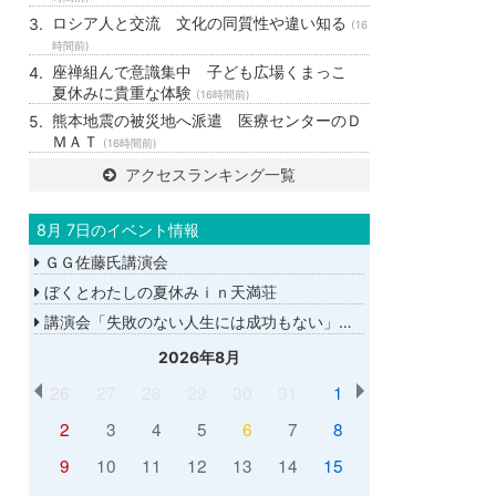
ロシア人と交流 文化の同質性や違い知る
(16
時間前)
座禅組んで意識集中 子ども広場くまっこ
夏休みに貴重な体験
(16時間前)
熊本地震の被災地へ派遣 医療センターのＤ
ＭＡＴ
(16時間前)
アクセスランキング一覧
8月 7日のイベント情報
ＧＧ佐藤氏講演会
ぼくとわたしの夏休みｉｎ天満荘
講演会「失敗のない人生には成功もない」講師：ＧＧ佐藤さん
2026年8月
26
27
28
29
30
31
1
2
3
4
5
6
7
8
9
10
11
12
13
14
15