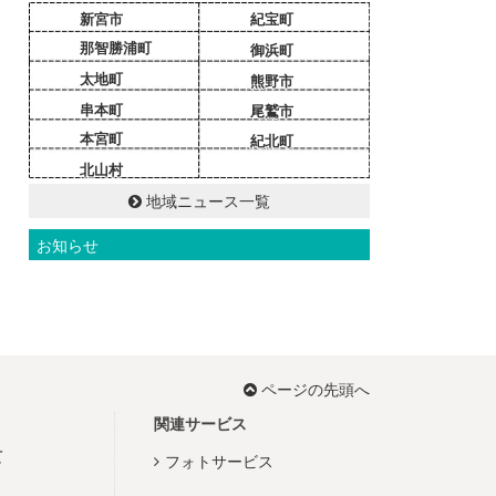
新宮市
紀宝町
那智勝浦町
御浜町
太地町
熊野市
串本町
尾鷲市
本宮町
紀北町
北山村
地域ニュース一覧
お知らせ
ページの先頭へ
関連サービス
て
フォトサービス