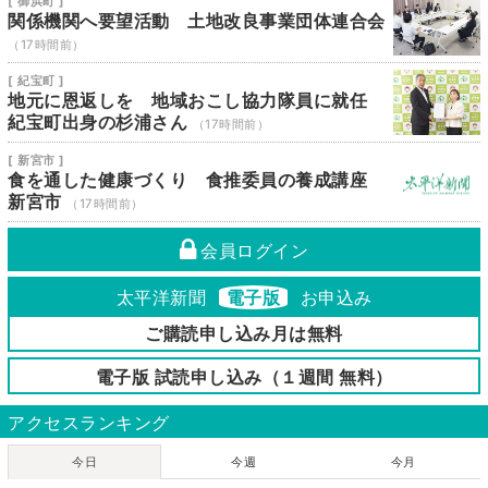
[ 御浜町 ]
関係機関へ要望活動 土地改良事業団体連合会
（17時間前）
[ 紀宝町 ]
地元に恩返しを 地域おこし協力隊員に就任
紀宝町出身の杉浦さん
（17時間前）
[ 新宮市 ]
食を通した健康づくり 食推委員の養成講座
新宮市
（17時間前）
会員ログイン
太平洋新聞
電子版
お申込み
ご購読申し込み月は無料
電子版 試読申し込み（１週間 無料）
アクセスランキング
今日
今週
今月