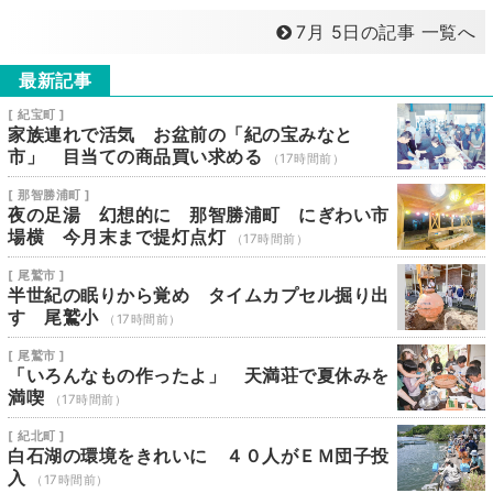
7月 5日の記事 一覧へ
最新記事
[ 紀宝町 ]
家族連れで活気 お盆前の「紀の宝みなと
市」 目当ての商品買い求める
（17時間前）
[ 那智勝浦町 ]
夜の足湯 幻想的に 那智勝浦町 にぎわい市
場横 今月末まで提灯点灯
（17時間前）
[ 尾鷲市 ]
半世紀の眠りから覚め タイムカプセル掘り出
す 尾鷲小
（17時間前）
[ 尾鷲市 ]
「いろんなもの作ったよ」 天満荘で夏休みを
満喫
（17時間前）
[ 紀北町 ]
白石湖の環境をきれいに ４０人がＥＭ団子投
入
（17時間前）