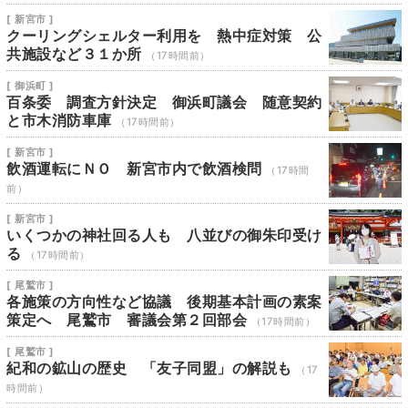
[ 新宮市 ]
クーリングシェルター利用を 熱中症対策 公
共施設など３１か所
（17時間前）
[ 御浜町 ]
百条委 調査方針決定 御浜町議会 随意契約
と市木消防車庫
（17時間前）
[ 新宮市 ]
飲酒運転にＮＯ 新宮市内で飲酒検問
（17時間
前）
[ 新宮市 ]
いくつかの神社回る人も 八並びの御朱印受け
る
（17時間前）
[ 尾鷲市 ]
各施策の方向性など協議 後期基本計画の素案
策定へ 尾鷲市 審議会第２回部会
（17時間前）
[ 尾鷲市 ]
紀和の鉱山の歴史 「友子同盟」の解説も
（17
時間前）