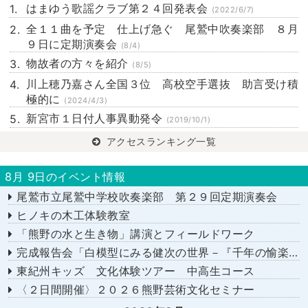
はまゆう歌謡クラブ第２４回発表会
(2022/6/7)
全１１曲を予定 仕上げ急ぐ 尾鷲中吹奏楽部 ８月
９日に定期演奏会
(8/4)
物故者の方々を紹介
(8/5)
川上穂乃嘉さん全国３位 高校空手選抜 助言受け積
極的に
(2024/4/3)
新宮市１日付人事異動発令
(2019/10/1)
アクセスランキング一覧
8月 9日のイベント情報
尾鷲市立尾鷲中学校吹奏楽部 第２９回定期演奏会
ヒノキの木工体験教室
「熊野の水と生き物」講演とフィールドワーク
完成報告会「白模型にみる健次の世界－『千年の愉楽』『奇蹟』より－」
東紀州キッズ 文化体験ツアー 中高生コース
〈２日間開催〉２０２６熊野芸術文化セミナー