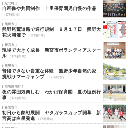
[ 紀北町 ]
自画像や共同制作 上里保育園児自慢の作品
（17時間前）
[ 熊野市 ]
熊野尾鷲道路で通行規制 ８月１７日 熊野大
花火開催で
（17時間前）
[ 新宮市 ]
現場で大きく成長 新宮市ボランティアスクー
ル
（17時間前）
[ 熊野市 ]
普段できない貴重な体験 熊野少年自然の家
挑戦サマーキャンプ
（17時間前）
[ 那智勝浦町 ]
夜の雰囲気楽しむ わかば保育園 夏の恒例行
事
（17時間前）
[ 新宮市 ]
初日から熱戦展開 ヤタガラスカップ開幕 新
宮高は白星発進
（17時間前）