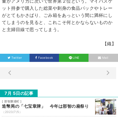
量がアメリカに次いで世界第２位という。マイバスケ
ット持参で購入した総菜や刺身の食品パックやトレー
がとてもかさばり、ごみ箱をあっという間に満杯にし
てしまうのを見ると、これこそ何とかならないものか
と主婦目線で思ってしまう。
【織】
Twitter
Facebook
LINE
Mail
7月 5日の記事
[ 那智勝浦町 ]
造幣局の「七宝章牌」 今年は那智の扇祭り
（2023/7/5）