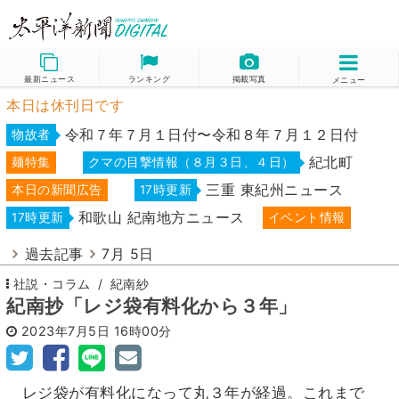
最新ニュース
ランキング
掲載写真
メニュー
本日は休刊日です
令和７年７月１日付〜令和８年７月１２日付
物故者
紀北町
麺特集
クマの目撃情報（８月３日、４日）
三重 東紀州ニュース
本日の新聞広告
17時更新
和歌山 紀南地方ニュース
17時更新
イベント情報
過去記事
7月 5日
社説・コラム
紀南紗
紀南抄「レジ袋有料化から３年」
2023年7月5日
16時00分
レジ袋が有料化になって丸３年が経過。これまで