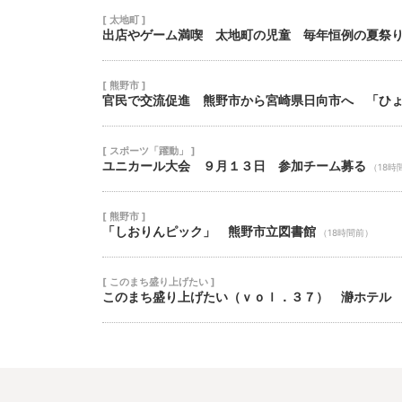
[ 太地町 ]
出店やゲーム満喫 太地町の児童 毎年恒例の夏祭
[ 熊野市 ]
官民で交流促進 熊野市から宮崎県日向市へ 「ひ
[ スポーツ「躍動」 ]
ユニカール大会 ９月１３日 参加チーム募る
（18時
[ 熊野市 ]
「しおりんピック」 熊野市立図書館
（18時間前）
[ このまち盛り上げたい ]
このまち盛り上げたい（ｖｏｌ．３７） 瀞ホテル