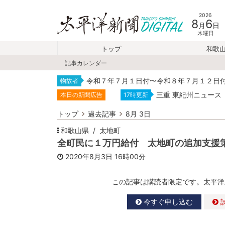
2026
8
6
月
日
木曜日
トップ
和歌
記事カレンダー
令和７年７月１日付〜令和８年７月１２日
物故者
三重 東紀州ニュース
本日の新聞広告
17時更新
トップ
過去記事
8月 3日
和歌山県
太地町
全町民に１万円給付 太地町の追加支援
2020年8月3日
16時00分
この記事は購読者限定です。太平洋
今すぐ申し込む