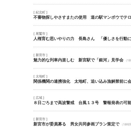
[ 紀北町 ]
不審物探しやさすまたの使用 道の駅マンボウでテ
[ 尾鷲市 ]
人権育む思いやりの力 長島さん 「優しさを行動
[ 新宮市 ]
魅力的な列車内楽しむ 新宮駅で「銀河」見学会
（1
[ 太地町 ]
関係機関の連携強化 太地町、追い込み漁解禁前に
[ 広域 ]
８日ごろまで高波警戒 台風１３号 警報発表の可
[ 新宮市 ]
新宮市が委員募る 男女共同参画プラン策定で
（18時