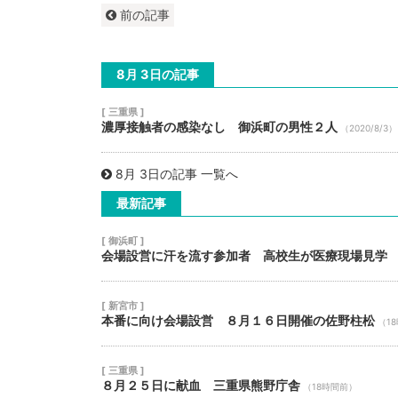
前の記事
8月 3日の記事
[ 三重県 ]
濃厚接触者の感染なし 御浜町の男性２人
（2020/8/3）
8月 3日の記事 一覧へ
最新記事
[ 御浜町 ]
会場設営に汗を流す参加者 高校生が医療現場見学
[ 新宮市 ]
本番に向け会場設営 ８月１６日開催の佐野柱松
（1
[ 三重県 ]
８月２５日に献血 三重県熊野庁舎
（18時間前）