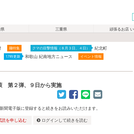
山県
三重県
頑張るお店 
付
紀北町
麺特集
クマの目撃情報（８月３日、４日）
和歌山 紀南地方ニュース
17時更新
イベント情報
策 第２弾、９日から実施
新聞電子版に登録すると続きをお読みいただけます。
試読を申し込む
ログインして続きを読む