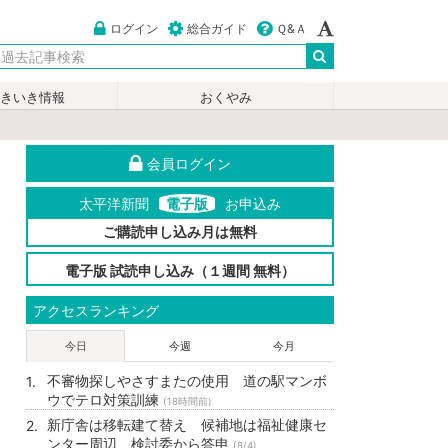
ログイン
総合ガイド
Ｑ&Ａ
いきいき情報
おくやみ
会員ログイン
太平洋新聞
電子版
お申込み
ご購読申し込み月は無料
電子版 試読申し込み（１週間 無料）
アクセスランキング
今日
今週
今月
不審物探しやさすまたの使用 道の駅マンボ
ウでテロ対策訓練
(18時間前)
新庁舎は移転建て替え 候補地は福祉健康セ
ンター周辺 検討委から答申
(8/4)