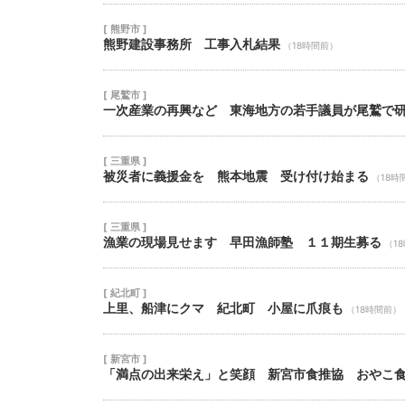
[ 熊野市 ]
熊野建設事務所 工事入札結果
（18時間前）
[ 尾鷲市 ]
一次産業の再興など 東海地方の若手議員が尾鷲で
[ 三重県 ]
被災者に義援金を 熊本地震 受け付け始まる
（18時
[ 三重県 ]
漁業の現場見せます 早田漁師塾 １１期生募る
（1
[ 紀北町 ]
上里、船津にクマ 紀北町 小屋に爪痕も
（18時間前）
[ 新宮市 ]
「満点の出来栄え」と笑顔 新宮市食推協 おやこ