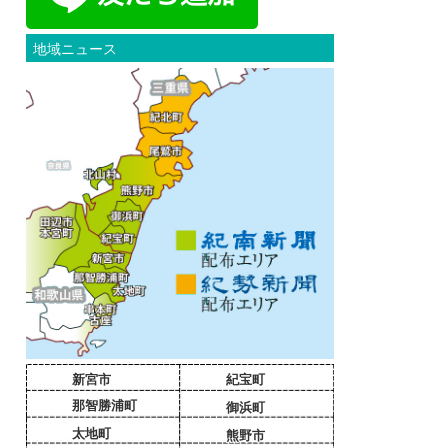
地域ニュース
新宮市
紀宝町
那智勝浦町
御浜町
太地町
熊野市