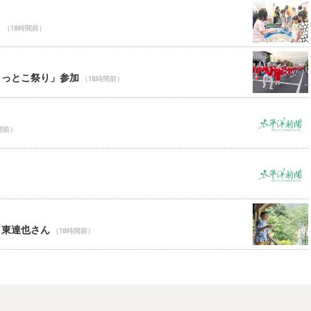
り
（18時間前）
ょっとこ祭り」参加
（18時間前）
間前）
 東達也さん
（18時間前）