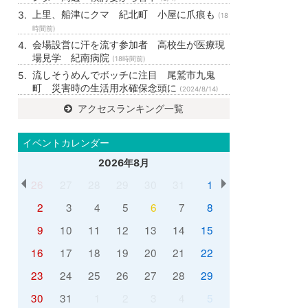
上里、船津にクマ 紀北町 小屋に爪痕も
(18
時間前)
会場設営に汗を流す参加者 高校生が医療現
場見学 紀南病院
(18時間前)
流しそうめんでボッチに注目 尾鷲市九鬼
町 災害時の生活用水確保念頭に
(2024/8/14)
アクセスランキング一覧
イベントカレンダー
2026年8月
26
27
28
29
30
31
1
2
3
4
5
6
7
8
9
10
11
12
13
14
15
16
17
18
19
20
21
22
23
24
25
26
27
28
29
30
31
1
2
3
4
5